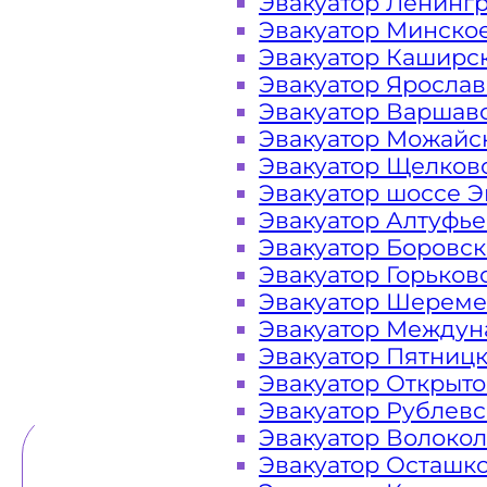
Эвакуатор Ленинг
Эвакуатор Минско
Закажите услугу "эвакуатор в а
Эвакуатор Каширс
телефона или "онлайн" на сайте к
Эвакуатор Яросла
Эвакуатор Варшав
Эвакуатор Можайс
Эвакуатор Щелков
Вам необходимы услуги ближайшег
Эвакуатор шоссе Э
недорого? Эвакуаторы «МОБИ» на
Эвакуатор Алтуфь
Новорязанском шоссе, на Тупол
Эвакуатор Боровс
Обращайтесь к нам круглосуточно
Эвакуатор Горьков
ситуации и гарантируем низк
Эвакуатор Шереме
Эвакуатор Междун
Эвакуатор Пятниц
ТЕЛЕФОН
WHATSAPP
Эвакуатор Открыт
Эвакуатор Рублев
Эвакуатор Волоко
Эвакуатор Осташк