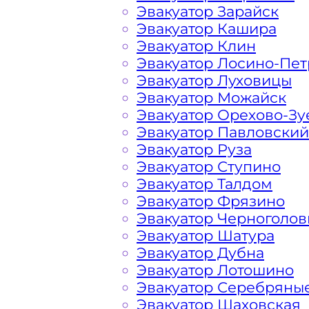
Эвакуатор Зарайск
Эвакуатор Кашира
Расчет стоимости эвакуатора за км 
Эвакуатор Клин
Жуковский, в каждом конкретном сл
Эвакуатор Лосино-Пе
фирма всегда готова порадовать до
Эвакуатор Луховицы
Подмосковных автомобилистов и гос
Эвакуатор Можайск
Эвакуатор Орехово-Зу
Эвакуатор Павловский
На стоимость эвакуации 
Эвакуатор Руза
Эвакуатор Ступино
Эвакуатор Талдом
Габариты, вес и тип эвакуируемог
Эвакуатор Фрязино
Эвакуатор Черноголов
Заказанный
эвакуатор манипулято
Эвакуатор Шатура
платформой
Эвакуатор Дубна
Эвакуатор Лотошино
Эвакуатор Серебряны
Маршрут от места вызова эвакуато
Эвакуатор Шаховская