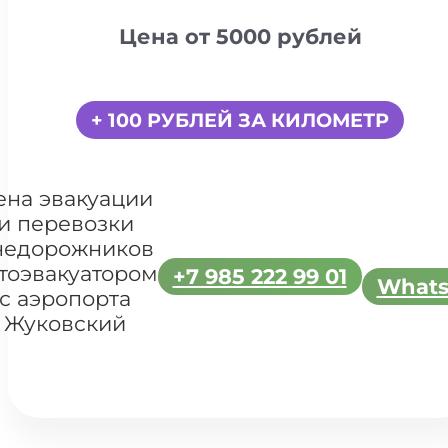
Цена от 5000 рублей
+ 100 РУБЛЕЙ ЗА КИЛОМЕТР
ена эвакуации
и перевозки
недорожников
тоэвакуатором
+7 985 222 99 01
What
с аэропорта
Жуковский