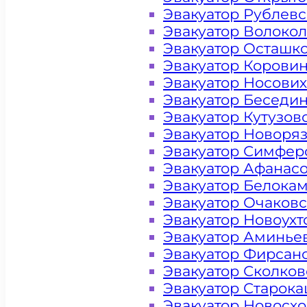
Эвакуатор Рублев
Эвакуатор Волоко
Эвакуатор Осташк
Эвакуатор Корови
Эвакуатор Носови
Эвакуатор Беседи
Эвакуатор Кутузов
Эвакуатор Новоря
Эвакуатор Симфер
Эвакуатор Афанас
Эвакуатор Белока
Эвакуатор Очаков
Цена от 4000 рублей
Эвакуатор Новоух
Эвакуатор Аминье
Эвакуатор Фирсан
+ 100 РУБЛЕЙ ЗА КИЛОМЕТР
Эвакуатор Сколков
Эвакуатор Старок
Эвакуатор Новосх