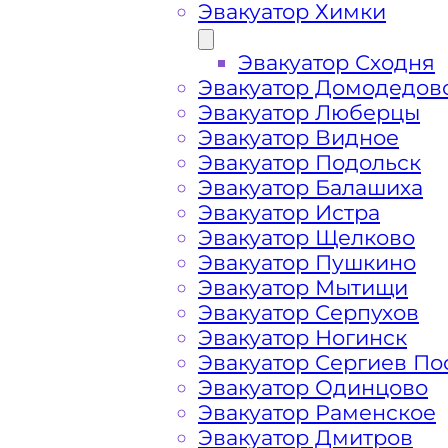
Эвакуатор Химки
Эвакуатор Сходня
Эвакуатор Домодедов
Эвакуатор Люберцы
Эвакуатор Видное
Эвакуатор Подольск
Эвакуатор Балашиха
Эвакуатор Истра
Эвакуатор Щелково
Эвакуатор Пушкино
Эвакуатор Мытищи
Как перевезти 
Эвакуатор Серпухов
Эвакуатор Ногинск
Эвакуатор Сергиев По
Жуковский?
Эвакуатор Одинцово
Эвакуатор Раменское
Эвакуатор Дмитров
Перевозка автомобиля с аэропорта