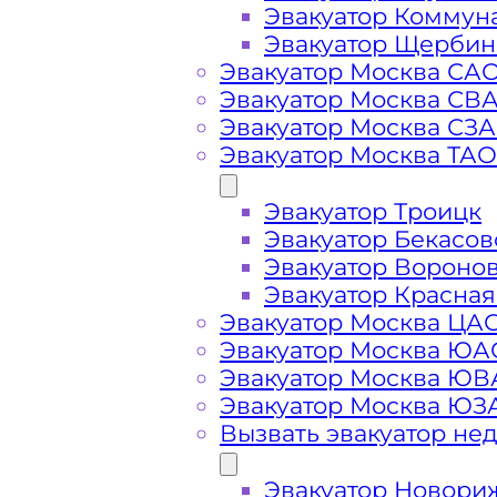
Эвакуатор Коммун
Эвакуатор Щербин
Эвакуатор Москва СА
Эвакуатор Москва СВ
Эвакуатор Москва СЗ
Эвакуатор Москва ТАО
Эвакуатор Троицк
Стоимость
Эвакуатор Бекасов
Эвакуатор Вороно
услуг
Эвакуатор Красная
Эвакуатор Москва ЦА
эвакуатора в
Эвакуатор Москва ЮА
Эвакуатор Москва Ю
Эвакуатор Москва ЮЗ
аэропорту
Вызвать эвакуатор не
Жуковский
Эвакуатор Новори