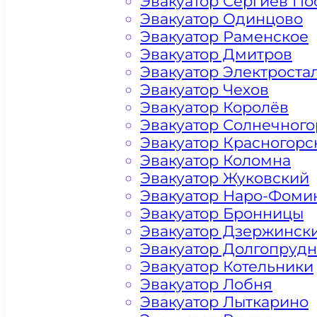
Эвакуатор Сергиев По
Эвакуатор Одинцово
Эвакуатор Раменское
Эвакуатор Дмитров
Эвакуатор Электроста
Эвакуатор Чехов
Эвакуатор Королёв
Эвакуатор Солнечного
Эвакуатор Красногорс
Эвакуатор Коломна
Эвакуатор Жуковский
Эвакуатор Наро-Фоми
Эвакуатор Бронницы
Эвакуатор Дзержинск
Эвакуатор Долгопруд
Эвакуатор Котельники
Эвакуатор Лобня
Цена от 4500 рублей
Эвакуатор Лыткарино