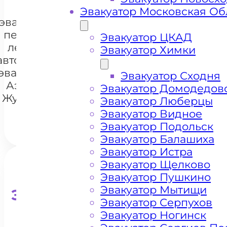
Цена
Эвакуатор Московская Об
эвакуации и
перевозки
Эвакуатор ЦКАД
легковых
Эвакуатор Химки
автомобилей
+7 985 222 99 01
WhatsA
эвакуатором
Эвакуатор Сходня
Аэропорт
Эвакуатор Домодедов
Жуковский
Эвакуатор Люберцы
Эвакуатор Видное
Эвакуатор Подольск
Эвакуатор Балашиха
Эвакуатор Истра
Эвакуатор Щелково
Эвакуатор Пушкино
Эвакуатор Мытищи
Эвакуатор для кроссоверо
Эвакуатор Серпухов
Эвакуатор Ногинск