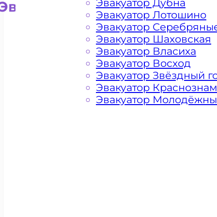
Эвакуатор Дубна
Эвакуатор для внедорожни
Эвакуатор Лотошино
Эвакуатор Серебряны
Эвакуатор Шаховская
Эвакуатор Власиха
Эвакуатор Восход
Эвакуатор Звёздный г
Эвакуатор Краснозна
Эвакуатор Молодёжн