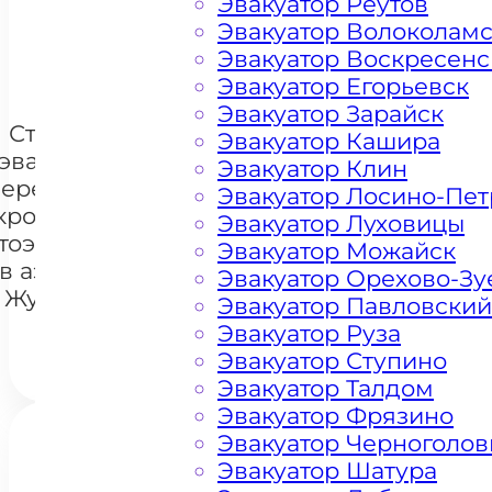
Эвакуатор Реутов
Эвакуатор Волоколам
+ 100 РУБЛЕЙ ЗА КИЛОМЕТР
Эвакуатор Воскресенс
Эвакуатор Егорьевск
Эвакуатор Зарайск
Стоимость
Эвакуатор Кашира
эвакуации и
Эвакуатор Клин
перемещения
Эвакуатор Лосино-Пе
кроссоверов
Эвакуатор Луховицы
+7 985 222 99 01
тоэвакуатором
What
Эвакуатор Можайск
в аэропорту
Эвакуатор Орехово-Зу
Жуковский
Эвакуатор Павловский
Эвакуатор Руза
Эвакуатор Ступино
Эвакуатор Талдом
Эвакуатор Фрязино
Эвакуатор Черноголов
Эвакуатор Шатура