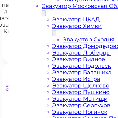
перевозки
Эвакуатор Московская Об
легковых
автомобилей
+7 985 222 99 01
Эвакуатор ЦКАД
WhatsA
эвакуатором
Эвакуатор Химки
Киевское
шоссе
Эвакуатор Сходня
Эвакуатор Домодедов
Эвакуатор Люберцы
Эвакуатор Видное
Эвакуатор Подольск
Эвакуатор Балашиха
Эвакуатор Истра
Эвакуатор Щелково
Эвакуатор для кроссоверо
Эвакуатор Пушкино
Эвакуатор Мытищи
Эвакуатор Серпухов
Эвакуатор Ногинск