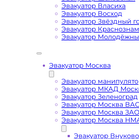
Затрудняющие факторы – блокировк
Эвакуатор Власиха
передач (АКПП)
Эвакуатор Восход
Эвакуатор Звёздный г
Эвакуатор Краснозна
Сложная эвакуация при аварии, из
Эвакуатор Молодёжн
Буксировка автомобиля из подземн
Эвакуатор Москва
Эвакуатор манипулято
Эвакуатор МКАД Моск
Эвакуатор Зеленоград
Эвакуатор Москва ВА
Эвакуатор Москва ЗА
Эвакуатор Москва НМ
Эвакуатор Внуково