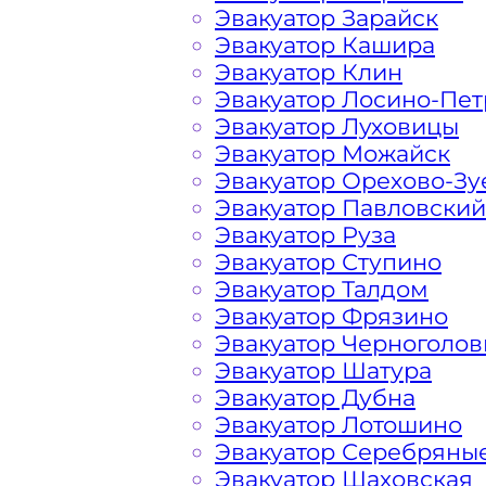
Эвакуатор Зарайск
Расчет стоимости эвакуатора за км 
Эвакуатор Кашира
каждом конкретном случае осущест
Эвакуатор Клин
готова порадовать доступными цена
Эвакуатор Лосино-Пе
Эвакуатор Луховицы
Эвакуатор Можайск
На стоимость эвакуации 
Эвакуатор Орехово-Зу
Эвакуатор Павловский
Эвакуатор Руза
Габариты, вес и тип эвакуируемог
Эвакуатор Ступино
Эвакуатор Талдом
Заказанный
эвакуатор манипулято
Эвакуатор Фрязино
платформой
Эвакуатор Черноголов
Эвакуатор Шатура
Эвакуатор Дубна
Маршрут от места вызова эвакуато
Эвакуатор Лотошино
Киевского шоссе
Эвакуатор Серебряны
Эвакуатор Шаховская