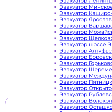
Эвакуатор Ленинг
Эвакуатор Минско
Закажите услугу "эвакуатор Кие
Эвакуатор Каширс
"онлайн" на сайте компании «МОБ
Эвакуатор Яросла
Эвакуатор Варшав
Эвакуатор Можайс
Эвакуатор Щелков
Вам необходимы услуги ближайш
Эвакуатор шоссе Э
недорого? Эвакуаторы «МОБИ» Кие
Эвакуатор Алтуфь
ЦКАД в Подмосковье 24 часа в сутк
Эвакуатор Боровс
оказать помощь на дороге в любой
Эвакуатор Горьков
каче
Эвакуатор Шереме
Эвакуатор Междун
Эвакуатор Пятниц
ТЕЛЕФОН
WHATSAPP
Эвакуатор Открыт
Эвакуатор Рублев
Эвакуатор Волоко
Эвакуатор Осташк