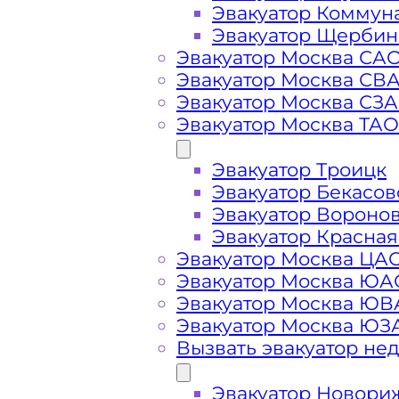
Эвакуатор Коммун
Эвакуатор Щербин
Эвакуатор Москва СА
Эвакуатор Москва СВ
Эвакуатор Москва СЗ
Эвакуатор Москва ТАО
Стоимость
Эвакуатор Троицк
услуг
Эвакуатор Бекасов
Эвакуатор Вороно
эвакуатора на
Эвакуатор Красная
Эвакуатор Москва ЦА
Эвакуатор Москва ЮА
Киевском
Эвакуатор Москва Ю
Эвакуатор Москва ЮЗ
шоссе
Вызвать эвакуатор не
Эвакуатор Новори