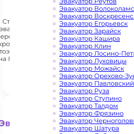
Эвакуатор Реутов
Эвакуатор Волоколам
Эвакуатор Воскресенс
Стоимость
Эвакуатор Егорьевск
эвакуации и
Эвакуатор Зарайск
перемещения
Эвакуатор Кашира
кроссоверов
Эвакуатор Клин
+7 985 222 99 01
тоэвакуатором
What
Эвакуатор Лосино-Пе
на Киевском
Эвакуатор Луховицы
шоссе
Эвакуатор Можайск
Эвакуатор Орехово-Зу
Эвакуатор Павловский
Эвакуатор Руза
Эвакуатор Ступино
Эвакуатор Талдом
Эвакуатор Фрязино
Эвакуатор Черноголов
Эвакуатор для внедорожни
Эвакуатор Шатура