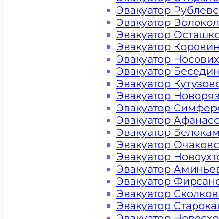
Эвакуатор Рублев
Эвакуатор Волоко
Эвакуатор Осташк
Эвакуатор Корови
Эвакуатор Носови
Эвакуатор Беседи
Эвакуатор Кутузов
Эвакуатор Новоря
Эвакуатор Симфер
Эвакуатор Афанас
Эвакуатор Белока
Эвакуатор Очаков
Эвакуатор Новоух
Эвакуатор Аминье
Эвакуатор Фирсан
Эвакуатор Сколков
Цена от 4000 рублей
Эвакуатор Старок
Эвакуатор Новосх