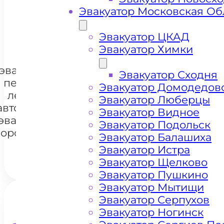
Эвакуатор Московская Об
+ 100 РУБЛЕЙ ЗА КИЛОМЕТР
Эвакуатор ЦКАД
Эвакуатор Химки
Цена
эвакуации и
Эвакуатор Сходня
перевозки
Эвакуатор Домодедов
легковых
Эвакуатор Люберцы
+7 985 222 99 01
автомобилей
Whats
Эвакуатор Видное
эвакуатором
Эвакуатор Подольск
орогомилово
Эвакуатор Балашиха
Эвакуатор Истра
Эвакуатор Щелково
Эвакуатор Пушкино
Эвакуатор Мытищи
Эвакуатор Серпухов
Эвакуатор Ногинск