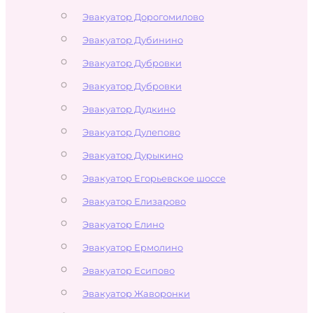
Эвакуатор Дорогомилово
Эвакуатор Дубинино
Эвакуатор Дубровки
Эвакуатор Дубровки
Эвакуатор Дудкино
Эвакуатор Дулепово
Эвакуатор Дурыкино
Эвакуатор Егорьевское шоссе
Эвакуатор Елизарово
Эвакуатор Елино
Эвакуатор Ермолино
Эвакуатор Есипово
Эвакуатор Жаворонки