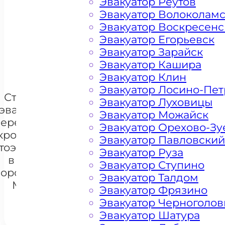
Эвакуатор Реутов
Эвакуатор Волоколам
Цена от 4500 рублей
Эвакуатор Воскресенс
Эвакуатор Егорьевск
Эвакуатор Зарайск
+ 100 РУБЛЕЙ ЗА КИЛОМЕТР
Эвакуатор Кашира
Эвакуатор Клин
Эвакуатор Лосино-Пе
Стоимость
Эвакуатор Луховицы
эвакуации и
Эвакуатор Можайск
перемещения
Эвакуатор Орехово-Зу
кроссоверов
Эвакуатор Павловский
тоэвакуатором
+7 985 222 99 01
Эвакуатор Руза
What
в районе
Эвакуатор Ступино
орогомилово
Эвакуатор Талдом
Москва
Эвакуатор Фрязино
Эвакуатор Черноголов
Эвакуатор Шатура