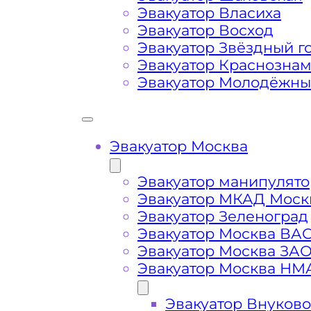
Маршрут от места вызова эвакуато
Эвакуатор Власиха
района Москвы Дорогомилово
Эвакуатор Восход
Эвакуатор Звёздный г
Эвакуатор Краснозна
Затрудняющие факторы – блокировк
Эвакуатор Молодёжн
передач (АКПП)
Сложная эвакуация при аварии, из
Эвакуатор Москва
Буксировка автомобиля из подземн
Эвакуатор манипулято
Эвакуатор МКАД Моск
Эвакуатор Зеленоград
Эвакуатор Москва ВА
Эвакуатор Москва ЗА
Эвакуатор Москва НМ
Эвакуатор Внуково