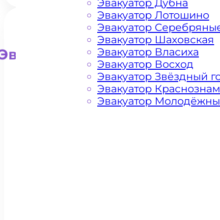
Эвакуатор Дубна
Эвакуатор Лотошино
Эвакуатор Серебряны
Эвакуатор Шаховская
Эвакуатор Власиха
Эвакуатор для внедорожни
Эвакуатор Восход
Эвакуатор Звёздный г
Эвакуатор Краснозна
Эвакуатор Молодёжн