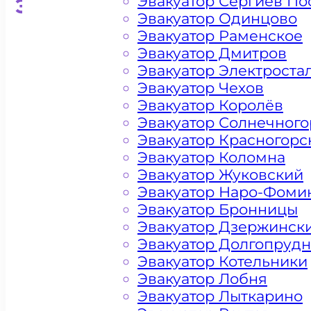
Эвакуатор Сергиев По
Эвакуатор для кроссоверо
Эвакуатор Одинцово
Эвакуатор Раменское
Эвакуатор Дмитров
Эвакуатор Электроста
Эвакуатор Чехов
Эвакуатор Королёв
Эвакуатор Солнечного
Эвакуатор Красногорс
Эвакуатор Коломна
Эвакуатор Жуковский
Эвакуатор Наро-Фоми
Эвакуатор Бронницы
Эвакуатор Дзержинск
Эвакуатор Долгопруд
Эвакуатор Котельники
Эвакуатор Лобня
Эвакуатор Лыткарино