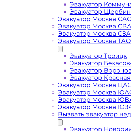
Эвакуатор Коммун
Эвакуатор Щербин
Эвакуатор Москва СА
Эвакуатор Москва СВ
Эвакуатор Москва СЗ
Эвакуатор Москва ТАО
Эвакуатор Троицк
Эвакуатор Бекасов
Стоимость
Эвакуатор Вороно
Эвакуатор Красная
Эвакуатор Москва ЦА
услуг
Эвакуатор Москва ЮА
Эвакуатор Москва Ю
эвакуатора в
Эвакуатор Москва ЮЗ
Вызвать эвакуатор не
районе
Эвакуатор Новори