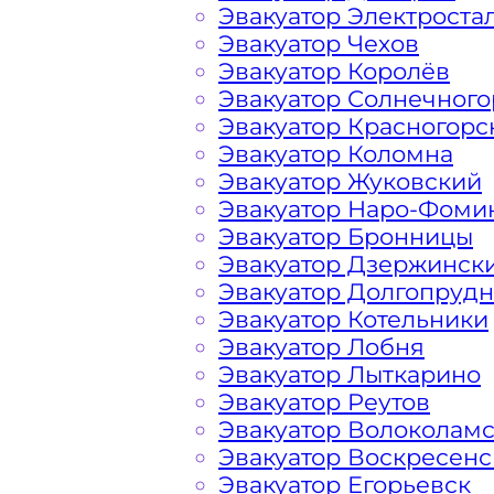
Эвакуатор Электроста
Перевозка автомобиля по району Д
Эвакуатор Чехов
дешево, круглосуточно и срочно – э
Эвакуатор Королёв
решить возникшие на дороге пробл
Эвакуатор Солнечного
вам свои услуги по вызову автоэваку
Эвакуатор Красногорс
найдете все, что нужно для операти
Эвакуатор Коломна
доступные цены, круглосуточную св
Эвакуатор Жуковский
большим опытом работы. Мы предла
Эвакуатор Наро-Фоми
эвакуатора на дороге по низкой ст
Эвакуатор Бронницы
в сфере транспортировки и гарантир
Эвакуатор Дзержинск
Дорогомилово Москва. Мы использу
Эвакуатор Долгопруд
технику, что позволяет срочно и бе
Эвакуатор Котельники
Московских, Подмосковных автомаги
Эвакуатор Лобня
поломке транспортного средства ил
Эвакуатор Лыткарино
полным списком услуг эвакуатора и 
Эвакуатор Реутов
Административном Округе Столицы
Эвакуатор Волоколам
Эвакуатор Воскресенс
Эвакуатор Егорьевск