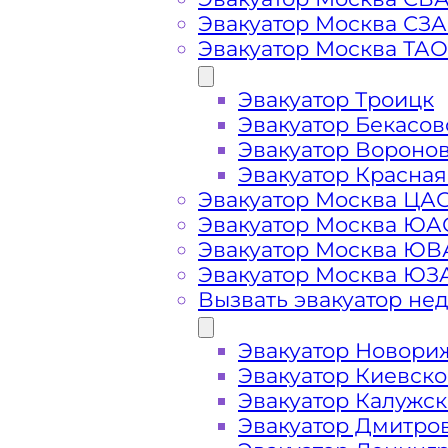
Вызвать эвакуатор в
Эвакуатор Москва СЗ
Эвакуатор Москва ТАО
Эвакуатор Троицк
Эвакуатор Дорогомилово дешево -
Эвакуатор Бекасов
ближайшего эвакуатора в районе 
Эвакуатор Вороно
Эвакуатор Красная
Эвакуатор Москва ЦА
Погрузим бережно
- в наличии в
Эвакуатор Москва ЮА
автомобиля по району Дорогомило
Эвакуатор Москва Ю
Эвакуатор Москва ЮЗ
Перевезём аккуратно
- за рулем 
Вызвать эвакуатор не
Эвакуатор Новори
Цена известна при заказе услуги
Эвакуатор Киевск
стоимость услуг без скрытых наце
Эвакуатор Калужс
Эвакуатор Дмитро
Круглосуточная поддержка
- раб