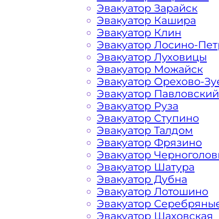
Эвакуатор Зарайск
Дорогомилово Какая цена
Эвакуатор Кашира
Эвакуатор Клин
Эвакуатор Лосино-Пе
Расчет стоимости эвакуатора за км 
Эвакуатор Луховицы
Дорогомилово, в каждом конкретном
Эвакуатор Можайск
Наша фирма всегда готова порадова
Эвакуатор Орехово-Зу
Подмосковных автомобилистов и Гос
Эвакуатор Павловский
Эвакуатор Руза
На стоимость эвакуации 
Эвакуатор Ступино
Эвакуатор Талдом
Эвакуатор Фрязино
Габариты, вес и тип эвакуируемог
Эвакуатор Черноголов
Эвакуатор Шатура
Эвакуатор Дубна
Заказанный
эвакуатор манипулято
Эвакуатор Лотошино
платформой
Эвакуатор Серебряны
Эвакуатор Шаховская