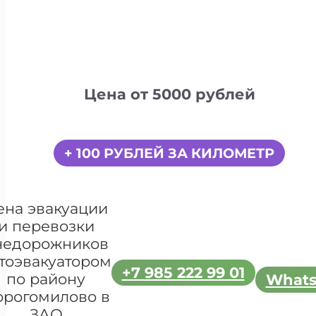
Цена от 5000 рублей
+ 100 РУБЛЕЙ ЗА КИЛОМЕТР
ена эвакуации
и перевозки
недорожников
тоэвакуатором
+7 985 222 99 01
по району
What
орогомилово в
ЗАО