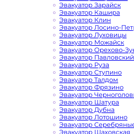
Эвакуатор Зарайск
списком услуг эвакуатора и их цено
Эвакуатор Кашира
районах города Москвы, так и за пр
Эвакуатор Клин
Эвакуатор Лосино-Пе
Эвакуатор Луховицы
Проспект Генерала Дорох
Эвакуатор Можайск
Эвакуатор Орехово-Зу
эвакуатора?
Эвакуатор Павловский
Эвакуатор Руза
Расчет стоимости эвакуатора за км 
Эвакуатор Ступино
Дорохова, в каждом конкретном слу
Эвакуатор Талдом
фирма всегда готова порадовать д
Эвакуатор Фрязино
автомобилистов и гостей Столицы.
Эвакуатор Черноголов
Эвакуатор Шатура
Эвакуатор Дубна
На стоимость эвакуации 
Эвакуатор Лотошино
Эвакуатор Серебряны
Эвакуатор Шаховская