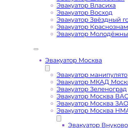
Габариты, вес и тип эвакуируемог
Эвакуатор Власиха
Эвакуатор Восход
Эвакуатор Звёздный г
Заказанный
эвакуатор манипулято
Эвакуатор Краснозна
платформой
Эвакуатор Молодёжн
Маршрут от места вызова эвакуато
Проспекта Генерала Дорохова
Эвакуатор Москва
Затрудняющие факторы – блокировк
Эвакуатор манипулято
передач (АКПП)
Эвакуатор МКАД Моск
Эвакуатор Зеленоград
Сложная эвакуация при аварии, из
Эвакуатор Москва ВА
Эвакуатор Москва ЗА
Эвакуатор Москва НМ
Буксировка автомобиля из подземн
Эвакуатор Внуково