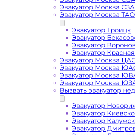
Эвакуатор Москва СЗ
Эвакуатор Москва ТАО
Вызвать эвакуатор на
Эвакуатор Троицк
Эвакуатор Бекасов
Эвакуатор Вороно
Эвакуатор Красная
Эвакуатор Проспект Генерала Дор
Эвакуатор Москва ЦА
срочном вызове, подача ближайшег
Эвакуатор Москва ЮА
производится
за 15 минут
Эвакуатор Москва Ю
Эвакуатор Москва ЮЗ
Погрузим бережно
- в наличии в
Вызвать эвакуатор не
автомобиля с Проспекта Генерала 
Эвакуатор Новори
Эвакуатор Киевск
Перевезём аккуратно
- за рулем 
Эвакуатор Калужс
Эвакуатор Дмитро
Цена известна при заказе услуги