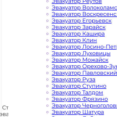
Эвакуатор Реутов
Эвакуатор Волоколам
Эвакуатор Воскресенс
Эвакуатор Егорьевск
Эвакуатор Зарайск
Эвакуатор Кашира
Эвакуатор Клин
Эвакуатор Лосино-Пе
Эвакуатор Луховицы
Эвакуатор Можайск
Цена от 4500 рублей
Эвакуатор Орехово-Зу
Эвакуатор Павловский
Эвакуатор Руза
Эвакуатор Ступино
+ 100 РУБЛЕЙ ЗА КИЛОМЕТР
Эвакуатор Талдом
Эвакуатор Фрязино
Эвакуатор Черноголов
Стоимость
Эвакуатор Шатура
эвакуации и