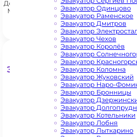
Эвакуатор Сергиев По
Дорохова
Эвакуатор Одинцово
Москва
Эвакуатор Раменское
Эвакуатор Дмитров
Эвакуатор Электроста
Эвакуатор Чехов
Эвакуатор Королёв
Эвакуатор Солнечного
Эвакуатор Красногорс
Эвакуатор для кроссоверо
Эвакуатор Коломна
Эвакуатор Жуковский
Эвакуатор Наро-Фоми
Эвакуатор Бронницы
Эвакуатор Дзержинск
Эвакуатор Долгопруд
Эвакуатор Котельники
Эвакуатор Лобня
Эвакуатор Лыткарино