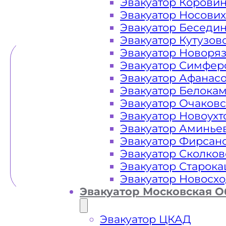
Эвакуатор Корови
Эвакуатор Носови
ТЕЛЕФОН
WHATSAPP
Эвакуатор Беседи
Эвакуатор Кутузов
Эвакуатор Новоря
Эвакуатор Симфер
Эвакуатор Афанас
Эвакуатор Белока
Эвакуатор Очаков
Эвакуатор Новоух
Эвакуатор Аминье
Эвакуатор Фирсан
Эвакуатор Сколков
Эвакуатор Старок
Эвакуатор Новосх
Эвакуатор Московская О
Эвакуатор ЦКАД