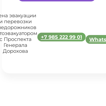
ена эвакуации
и перевозки
недорожников
тоэвакуатором
+7 985 222 99 01
с Проспекта
What
Генерала
Дорохова