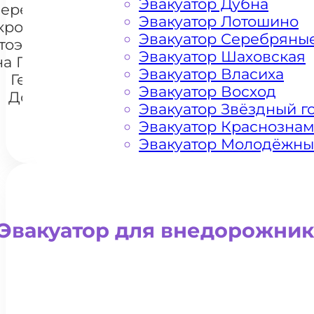
Эвакуатор Дубна
перемещения
Эвакуатор Лотошино
кроссоверов
Эвакуатор Серебряны
тоэвакуатором
+7 985 222 99 01
What
Эвакуатор Шаховская
на Проспекте
Эвакуатор Власиха
Генерала
Эвакуатор Восход
Дорохова
Эвакуатор Звёздный г
Эвакуатор Краснозна
Эвакуатор Молодёжн
Эвакуатор для внедорожни