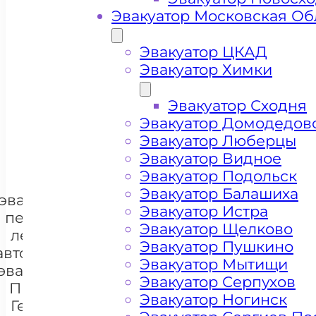
Эвакуатор Московская Об
Эвакуатор ЦКАД
Цена от 4000 рублей
Эвакуатор Химки
Эвакуатор Сходня
Эвакуатор Домодедов
+ 100 РУБЛЕЙ ЗА КИЛОМЕТР
Эвакуатор Люберцы
Эвакуатор Видное
Эвакуатор Подольск
Цена
Эвакуатор Балашиха
эвакуации и
Эвакуатор Истра
перевозки
Эвакуатор Щелково
легковых
Эвакуатор Пушкино
автомобилей
Эвакуатор Мытищи
эвакуатором
+7 985 222 99 01
WhatsA
Эвакуатор Серпухов
Проспект
Эвакуатор Ногинск
Генерала