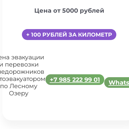
Цена от 5000 рублей
+ 100 РУБЛЕЙ ЗА КИЛОМЕТР
ена эвакуации
и перевозки
недорожников
тоэвакуатором
+7 985 222 99 01
What
по Лесному
Озеру