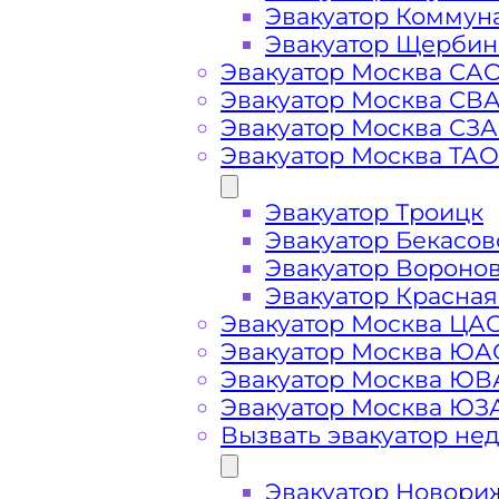
Эвакуатор Коммун
Эвакуатор Щербин
Эвакуатор Москва СА
Эвакуатор Москва СВ
Эвакуатор Москва СЗ
Эвакуатор Москва ТАО
Эвакуатор Троицк
Эвакуатор Бекасов
Эвакуатор Вороно
Эвакуатор Красная
Стоимость
Эвакуатор Москва ЦА
Эвакуатор Москва ЮА
услуг
Эвакуатор Москва Ю
Эвакуатор Москва ЮЗ
Вызвать эвакуатор не
эвакуатора в
Эвакуатор Новори