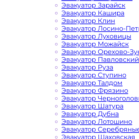
Эвакуатор Зарайск
Эвакуатор Кашира
Эвакуатор Клин
Лесное Озеро Солнечного
Эвакуатор Лосино-Пе
Эвакуатор Луховицы
Расчет стоимости эвакуатора за км 
Эвакуатор Можайск
каждом конкретном случае осущест
Эвакуатор Орехово-Зу
готова порадовать доступными цена
Эвакуатор Павловский
автомобилистов и гостей Столицы.
Эвакуатор Руза
Эвакуатор Ступино
Эвакуатор Талдом
На стоимость эвакуации 
Эвакуатор Фрязино
Эвакуатор Черноголов
Эвакуатор Шатура
Габариты, вес и тип эвакуируемог
Эвакуатор Дубна
Эвакуатор Лотошино
Эвакуатор Серебряны
Заказанный
эвакуатор манипулято
Эвакуатор Шаховская
платформой