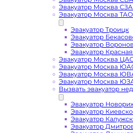
Эвакуатор Москва СЗ
Эвакуатор Москва ТАО
Вызвать эвакуатор
Эвакуатор Троицк
Эвакуатор Бекасов
Эвакуатор Лесное Озеро Солнечно
Эвакуатор Вороно
вызове, подача ближайшего эваку
Эвакуатор Красная
Эвакуатор Москва ЦА
Эвакуатор Москва ЮА
Погрузим бережно
- в наличии в
Эвакуатор Москва Ю
автомобиля по Лесному Озеру при
Эвакуатор Москва ЮЗ
Вызвать эвакуатор не
Перевезём аккуратно
- за рулем 
Эвакуатор Новори
Эвакуатор Киевск
Цена известна при заказе услуги
Эвакуатор Калужс
недорого" - доступная стоимость у
Эвакуатор Дмитро