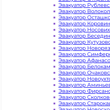
Эвакуатор Рублев
Эвакуатор Волоко
Эвакуатор Осташк
Эвакуатор Корови
Эвакуатор Носови
Эвакуатор Беседи
Эвакуатор Кутузов
Эвакуатор Новоря
Эвакуатор Симфер
Эвакуатор Афанас
Эвакуатор Белока
Эвакуатор Очаков
Эвакуатор Новоух
Цена от 4000 рублей
Эвакуатор Аминье
Эвакуатор Фирсан
Эвакуатор Сколков
+ 100 РУБЛЕЙ ЗА КИЛОМЕТР
Эвакуатор Старок
Эвакуатор Новосх