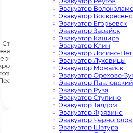
Эвакуатор Реутов
Эвакуатор Волоколам
Эвакуатор Воскресенс
+ 100 РУБЛЕЙ ЗА КИЛОМЕТР
Эвакуатор Егорьевск
Эвакуатор Зарайск
Эвакуатор Кашира
Стоимость
Эвакуатор Клин
эвакуации и
Эвакуатор Лосино-Пе
перемещения
Эвакуатор Луховицы
кроссоверов
+7 985 222 99 01
Эвакуатор Можайск
What
тоэвакуатором
Эвакуатор Орехово-Зу
 Лесном Озере
Эвакуатор Павловский
Эвакуатор Руза
Эвакуатор Ступино
Эвакуатор Талдом
Эвакуатор Фрязино
Эвакуатор Черноголов
Эвакуатор Шатура