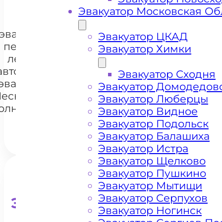
Эвакуатор Московская Об
Цена
эвакуации и
Эвакуатор ЦКАД
перевозки
Эвакуатор Химки
легковых
автомобилей
+7 985 222 99 01
Эвакуатор Сходня
Whats
эвакуатором
Эвакуатор Домодедов
есное Озеро
Эвакуатор Люберцы
олнечногорск
Эвакуатор Видное
Эвакуатор Подольск
Эвакуатор Балашиха
Эвакуатор Истра
Эвакуатор Щелково
Эвакуатор Пушкино
Эвакуатор Мытищи
Эвакуатор Серпухов
Эвакуатор для кроссоверо
Эвакуатор Ногинск