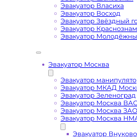
Эвакуатор Власиха
Эвакуатор Восход
Маршрут от места вызова эвакуато
Эвакуатор Звёздный г
Лесного Озера
Эвакуатор Краснозна
Эвакуатор Молодёжн
Затрудняющие факторы – блокировк
передач (АКПП)
Эвакуатор Москва
Сложная эвакуация при аварии, из
Эвакуатор манипулято
Эвакуатор МКАД Моск
Буксировка автомобиля из подземн
Эвакуатор Зеленоград
Эвакуатор Москва ВА
Эвакуатор Москва ЗА
Эвакуатор Москва НМ
Эвакуатор Внуково