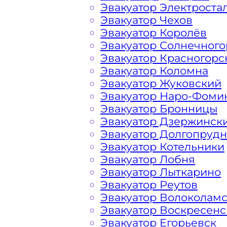
Озере?
Эвакуатор Электроста
Эвакуатор Чехов
Эвакуатор Королёв
Перевозка автомобиля по Лесному 
Эвакуатор Солнечного
круглосуточно и срочно – это возмо
Эвакуатор Красногорс
возникшие проблемы с автомобилем
Эвакуатор Коломна
предложить вам свои услуги по вызо
Эвакуатор Жуковский
нас вы найдете все, что нужно для 
Эвакуатор Наро-Фоми
авто: доступные цены, круглосуточн
Эвакуатор Бронницы
большим опытом работы. Мы предла
Эвакуатор Дзержинск
эвакуатора на дороге по низкой ст
Эвакуатор Долгопруд
в сфере транспортировки и гарантир
Эвакуатор Котельники
Озере. Мы используем только соврем
Эвакуатор Лобня
позволяет срочно и безопасно эвак
Эвакуатор Лыткарино
и Пятницкого шоссе, с дорог Солне
Эвакуатор Реутов
транспортного средства или ДТП. В
Эвакуатор Волоколам
списком услуг эвакуатора и их ценой
Эвакуатор Воскресенс
и за пределами города
Эвакуатор Егорьевск