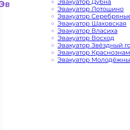
Эвакуатор Дубна
Эвакуатор для внедорожни
Эвакуатор Лотошино
Эвакуатор Серебряны
Эвакуатор Шаховская
Эвакуатор Власиха
Эвакуатор Восход
Эвакуатор Звёздный г
Эвакуатор Краснозна
Эвакуатор Молодёжн