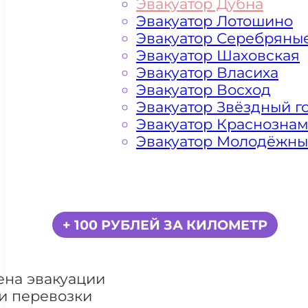
Эвакуатор Дубна
Эвакуатор Лотошино
Эвакуатор Серебряны
Эвакуатор Шаховская
Эвакуатор Власиха
Эвакуатор Восход
Эвакуатор Звёздный г
Эвакуатор Краснозна
Эвакуатор Молодёжн
Цена от 5000 рублей
+ 100 РУБЛЕЙ ЗА КИЛОМЕТР
ена эвакуации
и перевозки