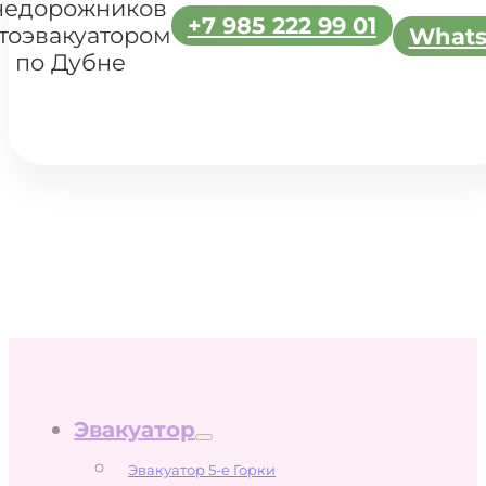
недорожников
+7 985 222 99 01
тоэвакуатором
What
по Дубне
Эвакуатор
Эвакуатор 5-е Горки