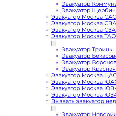
Эвакуатор Коммун
Эвакуатор Щербин
Стоимость
Эвакуатор Москва СА
Эвакуатор Москва СВ
Эвакуатор Москва СЗ
услуг
Эвакуатор Москва ТАО
эвакуатора в
Эвакуатор Троицк
Эвакуатор Бекасов
Дубне
Эвакуатор Вороно
Эвакуатор Красная
Эвакуатор Москва ЦА
Эвакуатор Москва ЮА
Эвакуатор Москва Ю
Эвакуатор Москва ЮЗ
Вызвать эвакуатор не
Эвакуатор Новори