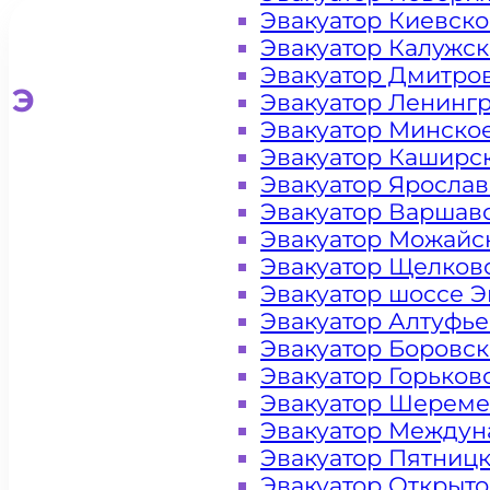
Эвакуатор Киевск
Эвакуатор Калужс
Эвакуатор Дмитро
Эвакуатор для легковых ав
Эвакуатор Ленинг
Эвакуатор Минско
Эвакуатор Каширс
Эвакуатор Яросла
Эвакуатор Варшав
Эвакуатор Можайс
Эвакуатор Щелков
Эвакуатор шоссе Э
Эвакуатор Алтуфь
Эвакуатор Боровс
Эвакуатор Горьков
Эвакуатор Шереме
Эвакуатор Междун
Эвакуатор Пятниц
Эвакуатор Открыт