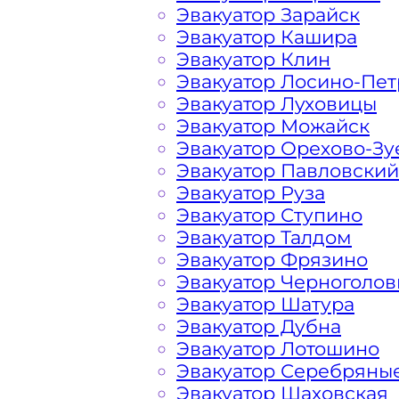
Эвакуатор Зарайск
Эвакуатор Кашира
На стоимость эвакуации 
Эвакуатор Клин
Эвакуатор Лосино-Пе
Эвакуатор Луховицы
Эвакуатор Можайск
Габариты, вес и тип эвакуируемог
Эвакуатор Орехово-Зу
Эвакуатор Павловский
Заказанный
эвакуатор манипулято
Эвакуатор Руза
платформой
Эвакуатор Ступино
Эвакуатор Талдом
Маршрут от места вызова эвакуато
Эвакуатор Фрязино
города Дубны
Эвакуатор Черноголов
Эвакуатор Шатура
Эвакуатор Дубна
Затрудняющие факторы – блокировк
Эвакуатор Лотошино
передач (АКПП)
Эвакуатор Серебряны
Эвакуатор Шаховская