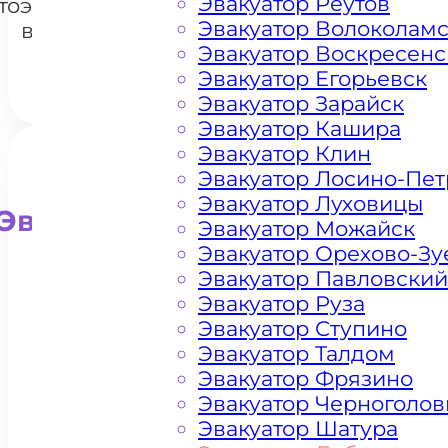
Эвакуатор Реутов
тоэвакуатором
Эвакуатор Волоколам
в Дубне
Эвакуатор Воскресенс
Эвакуатор Егорьевск
Эвакуатор Зарайск
Эвакуатор Кашира
Эвакуатор Клин
Эвакуатор Лосино-Пе
Эвакуатор Луховицы
Эвакуатор для внедорожни
Эвакуатор Можайск
Эвакуатор Орехово-Зу
Эвакуатор Павловский
Эвакуатор Руза
Эвакуатор Ступино
Эвакуатор Талдом
Эвакуатор Фрязино
Эвакуатор Черноголов
Эвакуатор Шатура