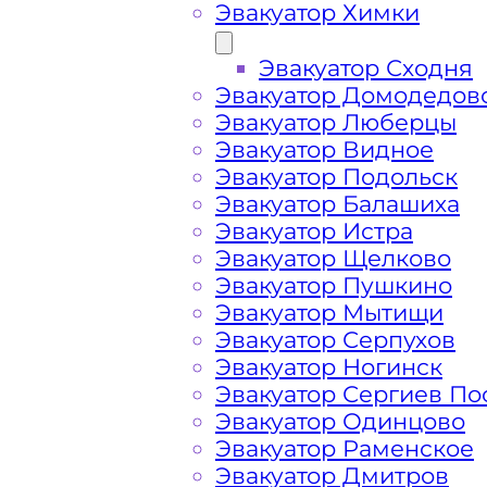
Эвакуатор Химки
Эвакуатор Сходня
Эвакуатор Домодедов
Эвакуатор Люберцы
Эвакуатор Видное
Эвакуатор Подольск
Эвакуатор Балашиха
Эвакуатор Истра
Эвакуатор Щелково
Эвакуатор Пушкино
Как перевезти 
Эвакуатор Мытищи
Эвакуатор Серпухов
Эвакуатор Ногинск
Перевозка автомобиля по Дубне эва
Эвакуатор Сергиев По
срочно – это возможность быстро и
Эвакуатор Одинцово
проблемы с автомобилем и получит
Эвакуатор Раменское
вам свои услуги по вызову автоэваку
Эвакуатор Дмитров