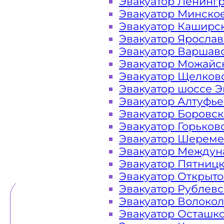
Эвакуатор Ленинг
Эвакуатор Минско
Закажите услугу "эвакуатор Дубн
Эвакуатор Каширс
сайте компании «МОБИ»
Эвакуатор Яросла
Эвакуатор Варшав
Эвакуатор Можайс
Эвакуатор Щелков
Вам необходимы услуги ближайше
Эвакуатор шоссе Э
Эвакуаторы «МОБИ» находятся на у
Эвакуатор Алтуфь
сутки. Обращайтесь к нам круглос
Эвакуатор Боровс
любой ситуации и гарантируем н
Эвакуатор Горьков
Эвакуатор Шереме
Эвакуатор Междун
ТЕЛЕФОН
WHATSAPP
Эвакуатор Пятниц
Эвакуатор Открыт
Эвакуатор Рублев
Эвакуатор Волоко
Эвакуатор Осташк