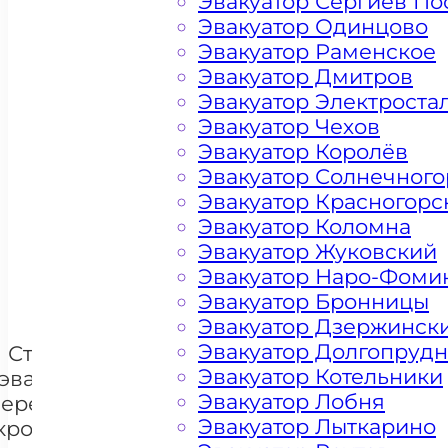
Эвакуатор Сергиев По
Эвакуатор Одинцово
Эвакуатор Раменское
Эвакуатор Дмитров
Эвакуатор Электроста
Эвакуатор Чехов
Эвакуатор Королёв
Эвакуатор Солнечного
Цена от 4500 рублей
Эвакуатор Красногорс
Эвакуатор Коломна
Эвакуатор Жуковский
+ 100 РУБЛЕЙ ЗА КИЛОМЕТР
Эвакуатор Наро-Фоми
Эвакуатор Бронницы
Эвакуатор Дзержинск
Эвакуатор Долгопруд
Стоимость
Эвакуатор Котельники
эвакуации и
Эвакуатор Лобня
перемещения
Эвакуатор Лыткарино
кроссоверов
+7 985 222 99 01
What