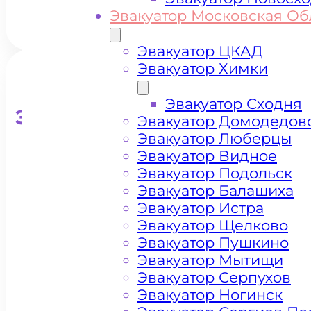
Эвакуатор Московская Об
Эвакуатор ЦКАД
Эвакуатор Химки
Эвакуатор Сходня
Эвакуатор для кроссоверо
Эвакуатор Домодедов
Эвакуатор Люберцы
Эвакуатор Видное
Эвакуатор Подольск
Эвакуатор Балашиха
Эвакуатор Истра
Эвакуатор Щелково
Эвакуатор Пушкино
Эвакуатор Мытищи
Эвакуатор Серпухов
Эвакуатор Ногинск