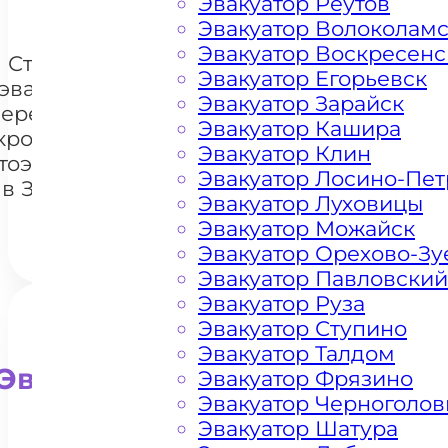
Эвакуатор Реутов
Эвакуатор Волоколам
Эвакуатор Воскресенс
Стоимость
Эвакуатор Егорьевск
эвакуации и
Эвакуатор Зарайск
перемещения
Эвакуатор Кашира
кроссоверов
+7 985 222 99 01
What
Эвакуатор Клин
тоэвакуатором
Эвакуатор Лосино-Пе
в Задорино
Эвакуатор Луховицы
Эвакуатор Можайск
Эвакуатор Орехово-Зу
Эвакуатор Павловский
Эвакуатор Руза
Эвакуатор Ступино
Эвакуатор Талдом
Эвакуатор для внедорожни
Эвакуатор Фрязино
Эвакуатор Черноголов
Эвакуатор Шатура