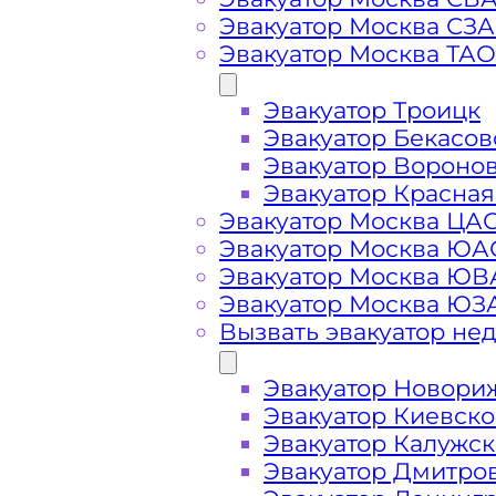
Эвакуатор Москва СЗ
Эвакуатор Москва ТАО
Вызвать эвакуат
Эвакуатор Троицк
Эвакуатор Бекасов
Эвакуатор Задорино Солнечногорс
Эвакуатор Вороно
вызове, подача ближайшего эвакуа
Эвакуатор Красная
Эвакуатор Москва ЦА
Эвакуатор Москва ЮА
Погрузим бережно
- в наличии в
Эвакуатор Москва Ю
автомобиля по Задорино при поло
Эвакуатор Москва ЮЗ
Вызвать эвакуатор не
Перевезём аккуратно
- за рулем 
Эвакуатор Новори
Эвакуатор Киевск
Цена известна при заказе услуги
Эвакуатор Калужс
доступная стоимость услуг без ск
Эвакуатор Дмитро