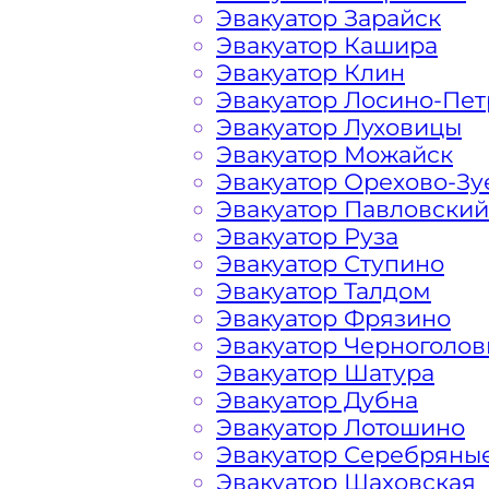
Эвакуатор Зарайск
Эвакуатор Кашира
Расчет стоимости эвакуатора за км 
Эвакуатор Клин
конкретном случае осуществляется 
Эвакуатор Лосино-Пе
порадовать доступными ценами Сол
Эвакуатор Луховицы
и гостей Столицы.
Эвакуатор Можайск
Эвакуатор Орехово-Зу
Эвакуатор Павловский
На стоимость эвакуации 
Эвакуатор Руза
Эвакуатор Ступино
Эвакуатор Талдом
Габариты, вес и тип эвакуируемог
Эвакуатор Фрязино
Эвакуатор Черноголов
Заказанный
эвакуатор манипулято
Эвакуатор Шатура
платформой
Эвакуатор Дубна
Эвакуатор Лотошино
Эвакуатор Серебряны
Маршрут от места вызова эвакуато
Эвакуатор Шаховская