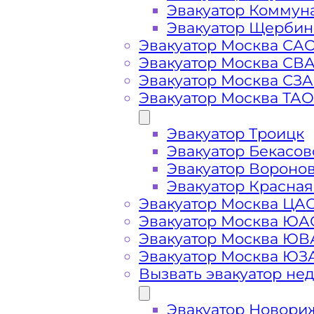
Эвакуатор Коммун
Эвакуатор Щербин
Эвакуатор Москва СА
Эвакуатор Москва СВ
Эвакуатор Москва СЗ
Эвакуатор Москва ТАО
Эвакуатор Троицк
Стоимость
Эвакуатор Бекасов
Эвакуатор Вороно
услуг
Эвакуатор Красная
Эвакуатор Москва ЦА
эвакуатора в
Эвакуатор Москва ЮА
Эвакуатор Москва Ю
Эвакуатор Москва ЮЗ
Задорино
Вызвать эвакуатор не
Эвакуатор Новори