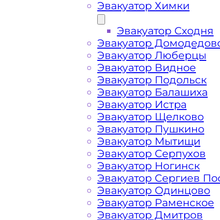
Эвакуатор Химки
Эвакуатор Сходня
Эвакуатор Домодедов
Эвакуатор Люберцы
Эвакуатор Видное
Эвакуатор Подольск
Эвакуатор Балашиха
Эвакуатор Истра
Эвакуатор Щелково
Эвакуатор Пушкино
Эвакуатор Мытищи
Эвакуатор Серпухов
Эвакуатор Ногинск
Эвакуатор Сергиев По
Как перевезти 
Эвакуатор Одинцово
Эвакуатор Раменское
Эвакуатор Дмитров
Перевозка автомобиля по Задорино