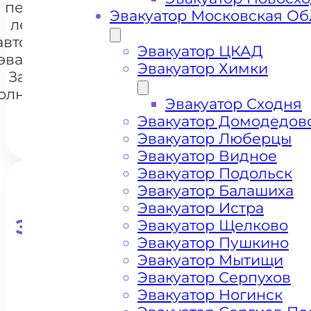
перевозки
Эвакуатор Московская Об
легковых
автомобилей
+7 985 222 99 01
Эвакуатор ЦКАД
Whats
эвакуатором
Эвакуатор Химки
Задорино
олнечногорск
Эвакуатор Сходня
Эвакуатор Домодедов
Эвакуатор Люберцы
Эвакуатор Видное
Эвакуатор Подольск
Эвакуатор Балашиха
Эвакуатор Истра
Эвакуатор для кроссоверо
Эвакуатор Щелково
Эвакуатор Пушкино
Эвакуатор Мытищи
Эвакуатор Серпухов
Эвакуатор Ногинск