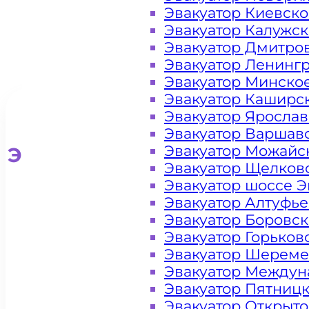
Эвакуатор Киевск
Эвакуатор Калужс
Эвакуатор Дмитро
Эвакуатор Ленинг
Эвакуатор Минско
Эвакуатор Каширс
Эвакуатор Яросла
Эвакуатор Варшав
Эвакуатор Можайс
Эвакуатор для легковых ав
Эвакуатор Щелков
Эвакуатор шоссе Э
Эвакуатор Алтуфь
Эвакуатор Боровс
Эвакуатор Горьков
Эвакуатор Шереме
Эвакуатор Междун
Эвакуатор Пятниц
Эвакуатор Открыт