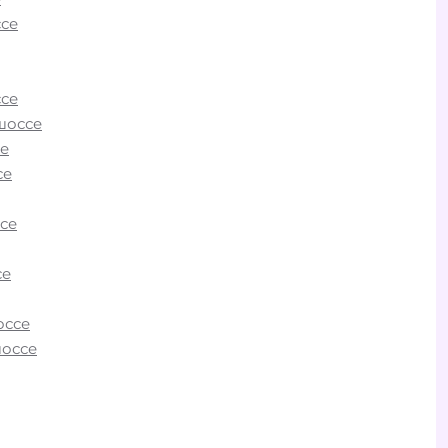
се
о
се
м и
шоссе
ское
е
и на
се
.
мы
се
любой
ы и
се
оссе
шоссе