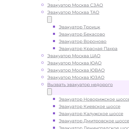
Эвакуатор Москва СЗАО
Эвакуатор Москва ТАО
Вызвать эвакуатор на
Минском шоссе недор
Эвакуатор Троицк
Эвакуатор Бекасово
Эвакуатор Вороново
Эвакуатор Красная Пахра
Эвакуатор Минское шоссе дешево 
Эвакуатор Москва ЦАО
приедем быстро
, при срочном выз
Эвакуатор Москва ЮАО
подача ближайшего эвакуатора на
Эвакуатор Москва ЮВАО
Минском шоссе производится
за 1
Эвакуатор Москва ЮЗАО
минут
Вызвать эвакуатор недорого
Погрузим бережно
- в наличии вс
Эвакуатор Новорижское шосс
оборудование для эвакуации и
Эвакуатор Киевское шоссе
перевозки автомобиля с Минского
Эвакуатор Калужское шоссе
шоссе при поломке или после ДТП
Эвакуатор Дмитровское шосс
Эвакуатор Ленинградское шос