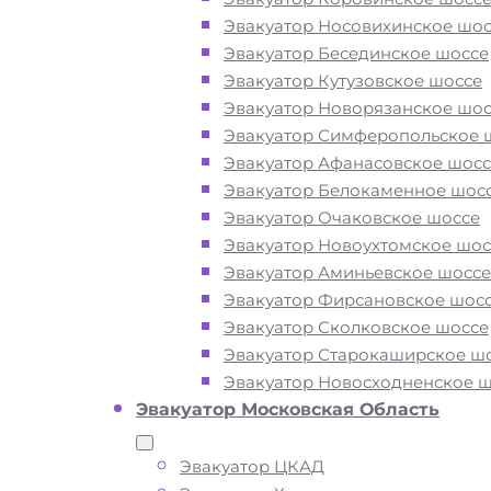
Эвакуатор Носовихинское шос
Эвакуатор Бесединское шоссе
Эвакуатор Кутузовское шоссе
Вам необходимы услуги ближайшег
Эвакуатор Новорязанское шос
эвакуатора с Минского шоссе? Рядо
Эвакуатор Симферопольское 
недорого? Эвакуаторы «МОБИ» Мин
Эвакуатор Афанасовское шосс
шоссе находятся на МКАД в Москве 
Эвакуатор Белокаменное шос
ЦКАД в Подмосковье 24 часа в сутки
Эвакуатор Очаковское шоссе
Обращайтесь к нам круглосуточно, 
Эвакуатор Новоухтомское шос
готовы оказать помощь на дороге в 
Эвакуатор Аминьевское шоссе
ситуации и гарантируем низкие цен
Эвакуатор Фирсановское шос
высокое качество наших услуг.
Эвакуатор Сколковское шоссе
Эвакуатор Старокаширское ш
Эвакуатор Новосходненское 
ТЕЛЕФОН
WHATSAPP
Эвакуатор Московская Область
Эвакуатор ЦКАД