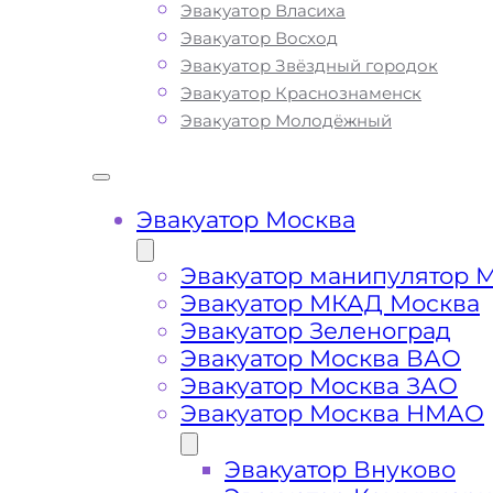
Эвакуатор Власиха
опыт в сфере транспортировки и
Эвакуатор Восход
гарантирует качество услуг эвакуац
Эвакуатор Звёздный городок
Минском шоссе. Мы используем тол
Эвакуатор Краснознаменск
современное оборудование и технику
Эвакуатор Молодёжный
позволяет срочно и безопасно эвак
ваш автомобиль с МКАДа и ЦКАДа п
поломке транспортного средства ил
Вы всегда можете ознакомиться с п
Эвакуатор Москва
списком услуг эвакуатора и их ценой,
Одинцовском Административном Ок
Эвакуатор манипулятор 
так и за пределами города
Эвакуатор МКАД Москва
Эвакуатор Зеленоград
Эвакуатор Москва ВАО
Эвакуатор Москва ЗАО
Минское шоссе Какая
Эвакуатор Москва НМАО
цена эвакуатора?
Эвакуатор Внуково