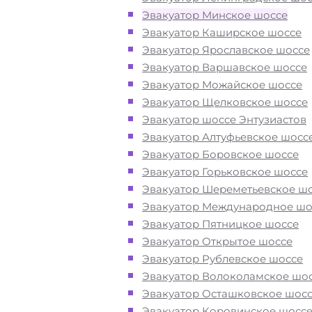
Эвакуатор Минское шоссе
Перевезём аккуратно
- за рулем
Эвакуатор Каширское шоссе
автоэвакуаторов только водители
Эвакуатор Ярославское шоссе
профессионалы
Эвакуатор Варшавское шоссе
Эвакуатор Можайское шоссе
Цена известна при заказе услуги
Эвакуатор Щелковское шоссе
"
Эвакуатор
Минское шоссе недорого
Эвакуатор шоссе Энтузиастов
доступная стоимость услуг без скр
Эвакуатор Алтуфьевское шосс
наценок
Эвакуатор Боровское шоссе
Эвакуатор Горьковское шоссе
Эвакуатор Шереметьевское ш
Круглосуточная поддержка
- раб
Эвакуатор Международное шо
службы эвакуации на Минском шо
Эвакуатор Пятницкое шоссе
осуществляется 24 часа в сутки
Эвакуатор Открытое шоссе
Эвакуатор Рублевское шоссе
Закажите услугу "эвакуатор Мин
Эвакуатор Волоколамское шо
шоссе
Москва
"
по номеру телефон
Эвакуатор Осташковское шос
"онлайн" на сайте компании «МОБ
Эвакуатор Коровинское шосс