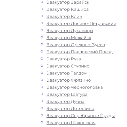
Эвакуатор Зарайск
шоссе?
Эвакуатор Кашира
Эвакуатор Клин
Эвакуатор Лосино-Петровский
Перевозка автомобиля с Минского 
Эвакуатор Луховицы
эвакуатором «МОБИ» дешево, кругло
Эвакуатор Можайск
и срочно – это возможность быстро 
Эвакуатор Орехово-Зуево
лишних затрат решить возникшие на
Эвакуатор Павловский Посад
проблемы с автомобилем. Мы рады
Эвакуатор Руза
предложить вам свои услуги по выз
Эвакуатор Ступино
автоэвакуатора. Звоните по телефону
Эвакуатор Талдом
нас вы найдете все, что нужно для
Эвакуатор Фрязино
оперативной и безопасной эвакуаци
Эвакуатор Черноголовка
вашего авто: доступные цены,
Эвакуатор Шатура
круглосуточную связь и профессион
Эвакуатор Дубна
водителей с большим опытом работ
Эвакуатор Лотошино
предлагаем круглосуточную технич
Эвакуатор Серебряные Пруды
помощь эвакуатора на дороге по ни
Эвакуатор Шаховская
стоимости. Наша компания имеет б