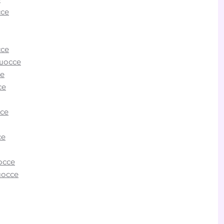
се
се
шоссе
е
о
се
в ВАО?
БИ»
се
дское
се
омощь
оссе
шоссе