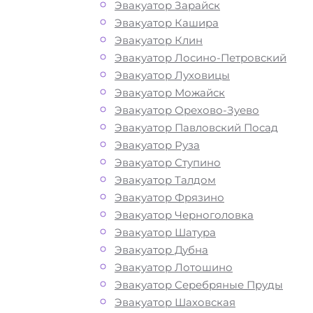
Как перевезти
Эвакуатор Зарайск
Эвакуатор Кашира
Эвакуатор Клин
авто в районе
Эвакуатор Лосино-Петровский
Эвакуатор Луховицы
Богородское
Эвакуатор Можайск
Эвакуатор Орехово-Зуево
Москва?
Эвакуатор Павловский Посад
Эвакуатор Руза
Эвакуатор Ступино
Эвакуатор Талдом
Перевозка автомобиля по району
Эвакуатор Фрязино
Богородское в ВАО эвакуатором «М
Эвакуатор Черноголовка
дешево, круглосуточно и срочно – эт
Эвакуатор Шатура
возможность быстро и без лишних з
Эвакуатор Дубна
решить возникшие на дороге пробл
Эвакуатор Лотошино
автомобилем. Мы рады предложить 
Эвакуатор Серебряные Пруды
свои услуги по вызову автоэвакуатор
Эвакуатор Шаховская
Звоните по телефону — у нас вы най