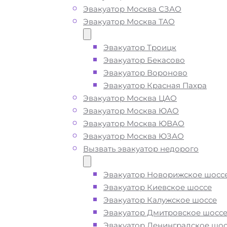
Эвакуатор Москва СЗАО
Эвакуатор Москва ТАО
Вызвать эвакуатор в
районе Богородское
Эвакуатор Троицк
Эвакуатор Бекасово
Москва недорого
Эвакуатор Вороново
Эвакуатор Красная Пахра
Эвакуатор Москва ЦАО
Эвакуатор Богородское дешево -
Эвакуатор Москва ЮАО
приедем быстро
, при срочном выз
Эвакуатор Москва ЮВАО
подача ближайшего эвакуатора в р
Эвакуатор Москва ЮЗАО
Богородское Москва производитс
Вызвать эвакуатор недорого
минут
Эвакуатор Новорижское шосс
Эвакуатор Киевское шоссе
Погрузим бережно
- в наличии вс
Эвакуатор Калужское шоссе
оборудование для эвакуации и
Эвакуатор Дмитровское шосс
перевозки автомобиля по району
Эвакуатор Ленинградское шос