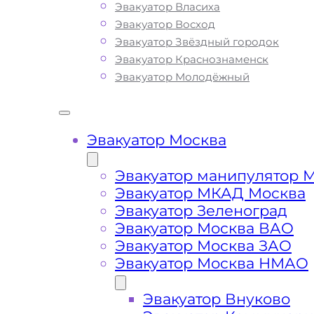
Эвакуатор Власиха
все, что нужно для оперативной и
Эвакуатор Восход
безопасной эвакуации вашего авто:
Эвакуатор Звёздный городок
доступные цены, круглосуточную свя
Эвакуатор Краснознаменск
профессиональных водителей с бо
Эвакуатор Молодёжный
опытом работы. Мы предлагаем
круглосуточную техническую помощ
эвакуатора на дороге по низкой стои
Наша компания имеет большой опыт
Эвакуатор Москва
сфере транспортировки и гарантиру
качество услуг эвакуации в районе
Эвакуатор манипулятор 
Богородское Москва. Мы используем
Эвакуатор МКАД Москва
современное оборудование и технику
Эвакуатор Зеленоград
позволяет срочно и безопасно эвак
Эвакуатор Москва ВАО
ваш автомобиль с Московских автотр
Эвакуатор Москва ЗАО
шоссе и автомагистралей в ВАО при
Эвакуатор Москва НМАО
поломке транспортного средства ил
Вы всегда можете ознакомиться с п
Эвакуатор Внуково
списком услуг эвакуатора и их ценой,