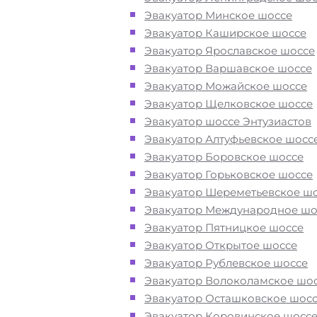
Богородское в ВАО при поломке и
Эвакуатор Минское шоссе
после ДТП
Эвакуатор Каширское шоссе
Эвакуатор Ярославское шоссе
Перевезём аккуратно
- за рулем
Эвакуатор Варшавское шоссе
автоэвакуаторов только водители
Эвакуатор Можайское шоссе
профессионалы
Эвакуатор Щелковское шоссе
Эвакуатор шоссе Энтузиастов
Эвакуатор Алтуфьевское шосс
Цена известна при заказе услуги
Эвакуатор Боровское шоссе
"
Эвакуатор
Богородское недорого" 
Эвакуатор Горьковское шоссе
доступная стоимость услуг без скр
Эвакуатор Шереметьевское ш
наценок
Эвакуатор Международное шо
Эвакуатор Пятницкое шоссе
Круглосуточная поддержка
- раб
Эвакуатор Открытое шоссе
службы эвакуации в районе Богор
Эвакуатор Рублевское шоссе
Москва осуществляется 24 часа в с
Эвакуатор Волоколамское шо
Эвакуатор Осташковское шос
Эвакуатор Коровинское шосс