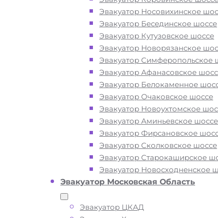
Закажите услугу "эвакуатор
Эвакуатор Носовихинское шос
Богородское Москва"
по номеру
Эвакуатор Бесединское шоссе
телефона или "онлайн" на сайте
Эвакуатор Кутузовское шоссе
компании «МОБИ»
Эвакуатор Новорязанское шос
Эвакуатор Симферопольское 
Эвакуатор Афанасовское шосс
Вам необходимы услуги ближайшег
Эвакуатор Белокаменное шос
эвакуатора по району Богородское 
Эвакуатор Очаковское шоссе
Рядом и недорого? Эвакуаторы «МО
Эвакуатор Новоухтомское шос
Москва находятся на площадях,
Эвакуатор Аминьевское шоссе
автодорогах и улицах района Богоро
Эвакуатор Фирсановское шос
24 часа в сутки. Обращайтесь к нам
Эвакуатор Сколковское шоссе
круглосуточно, мы готовы оказать п
Эвакуатор Старокаширское ш
на дороге в любой ситуации и
Эвакуатор Новосходненское 
гарантируем низкие цены и высокое
Эвакуатор Московская Область
качество наших услуг.
Эвакуатор ЦКАД