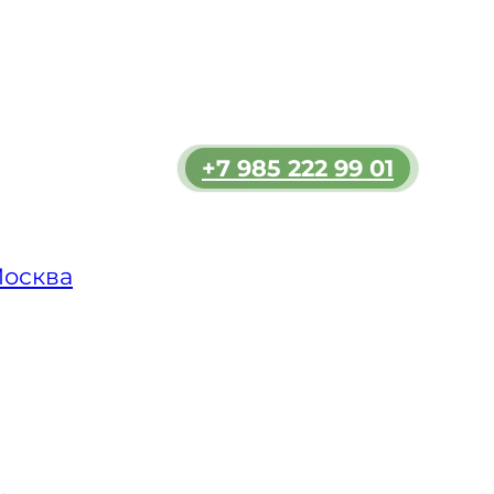
зь и
льшим
ь
+7 985 222 99 01
мости.
 в
ет
Москва
 только
, что
уировать
асс,
и ДТП.
олным
 как в