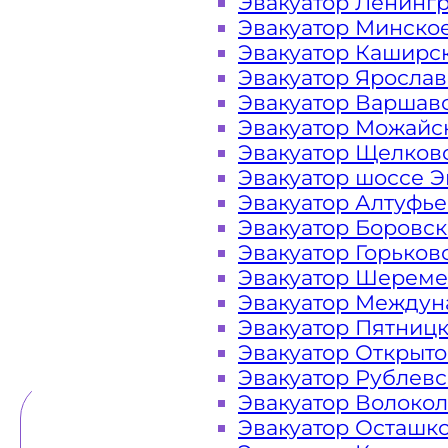
Эвакуатор Ленинг
Эвакуатор Минско
Закажите услугу "
эвакуатор Хим
Эвакуатор Каширс
"онлайн" на сайте компании «МОБ
Эвакуатор Яросла
Эвакуатор Варшав
Эвакуатор Можайс
Эвакуатор Щелков
Вам необходимы услуги ближайш
Эвакуатор шоссе Э
недорого? Эвакуаторы «МОБИ» нахо
Эвакуатор Алтуфь
МКАД, в Левобережном городского о
Эвакуатор Боровс
часа в сутки. Обращайтесь к нам кр
Эвакуатор Горьков
в любой ситуации и гарантируем 
Эвакуатор Шереме
Эвакуатор Междун
Эвакуатор Пятниц
ТЕЛЕФОН
WHATSAPP
Эвакуатор Открыт
Эвакуатор Рублев
Эвакуатор Волоко
Эвакуатор Осташк