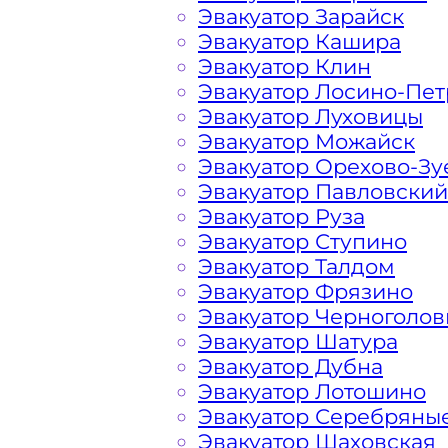
Эвакуатор Зарайск
Эвакуатор Кашира
Расчет стоимости эвакуатора за км 
Эвакуатор Клин
каждом конкретном случае осущест
Эвакуатор Лосино-Пе
готова порадовать доступными цена
Эвакуатор Луховицы
автомобилистов и гостей Столицы.
Эвакуатор Можайск
Эвакуатор Орехово-Зу
Эвакуатор Павловский
На стоимость эвакуации 
Эвакуатор Руза
Эвакуатор Ступино
Эвакуатор Талдом
Габариты, вес и тип эвакуируемог
Эвакуатор Фрязино
Эвакуатор Черноголов
Заказанный
эвакуатор манипулято
Эвакуатор Шатура
платформой
Эвакуатор Дубна
Эвакуатор Лотошино
Эвакуатор Серебряны
Маршрут от места вызова эвакуато
Эвакуатор Шаховская