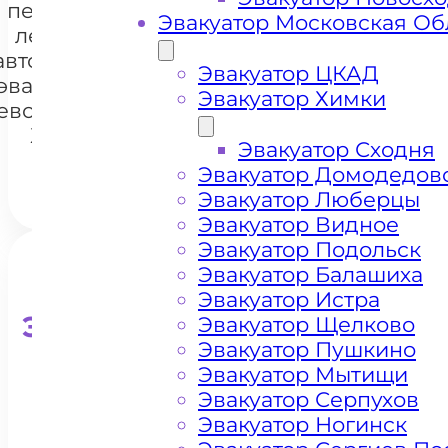
перевозки
Эвакуатор Московская Об
легковых
автомобилей
+7 985 222 99 01
Эвакуатор ЦКАД
Whats
эвакуатором
Эвакуатор Химки
евобережный
Химки
Эвакуатор Сходня
Эвакуатор Домодедов
Эвакуатор Люберцы
Эвакуатор Видное
Эвакуатор Подольск
Эвакуатор Балашиха
Эвакуатор Истра
Эвакуатор для кроссоверо
Эвакуатор Щелково
Эвакуатор Пушкино
Эвакуатор Мытищи
Эвакуатор Серпухов
Эвакуатор Ногинск