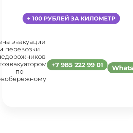
+ 100 РУБЛЕЙ ЗА КИЛОМЕТР
ена эвакуации
и перевозки
недорожников
тоэвакуатором
+7 985 222 99 01
What
по
евобережному