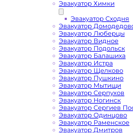
Эвакуатор Химки
Эвакуатор Сходня
Эвакуатор Домодедов
Эвакуатор Люберцы
Эвакуатор Видное
Эвакуатор Подольск
Эвакуатор Балашиха
Эвакуатор Истра
Эвакуатор Щелково
Эвакуатор Пушкино
Эвакуатор Мытищи
Как перевезти 
Эвакуатор Серпухов
Эвакуатор Ногинск
Эвакуатор Сергиев По
Левобережном
Эвакуатор Одинцово
Эвакуатор Раменское
Эвакуатор Дмитров
Перевозка автомобиля по Левобере