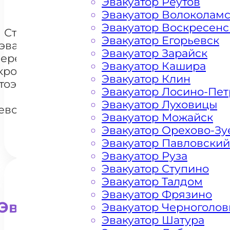
Эвакуатор Реутов
Эвакуатор Волоколам
Эвакуатор Воскресенс
Стоимость
Эвакуатор Егорьевск
эвакуации и
Эвакуатор Зарайск
перемещения
Эвакуатор Кашира
кроссоверов
Эвакуатор Клин
+7 985 222 99 01
тоэвакуатором
What
Эвакуатор Лосино-Пе
в
Эвакуатор Луховицы
евобережном
Эвакуатор Можайск
Эвакуатор Орехово-Зу
Эвакуатор Павловский
Эвакуатор Руза
Эвакуатор Ступино
Эвакуатор Талдом
Эвакуатор Фрязино
Эвакуатор для внедорожни
Эвакуатор Черноголов
Эвакуатор Шатура