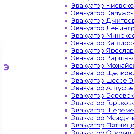
Эвакуатор Киевск
Эвакуатор Калужс
Эвакуатор Дмитро
Эвакуатор Ленинг
Эвакуатор Минско
Эвакуатор Каширс
Эвакуатор Яросла
Эвакуатор Варшав
Эвакуатор Можайс
Эвакуатор для легковых ав
Эвакуатор Щелков
Эвакуатор шоссе Э
Эвакуатор Алтуфь
Эвакуатор Боровс
Эвакуатор Горьков
Эвакуатор Шереме
Эвакуатор Междун
Эвакуатор Пятниц
Эвакуатор Открыт