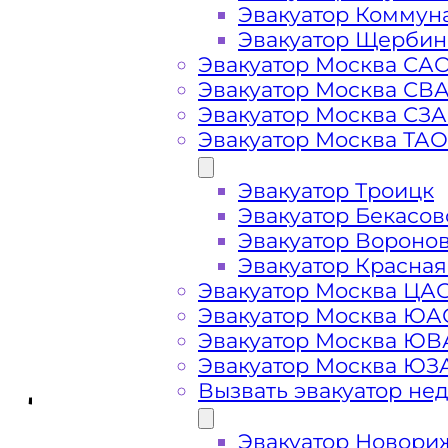
Эвакуатор Коммун
Эвакуатор Щербин
Эвакуатор Москва СА
Эвакуатор Москва СВ
Эвакуатор Москва СЗ
Эвакуатор Москва ТАО
Эвакуатор Троицк
Стоимость
Эвакуатор Бекасов
Эвакуатор Вороно
услуг
Эвакуатор Красная
Эвакуатор Москва ЦА
эвакуатора в
Эвакуатор Москва ЮА
Эвакуатор Москва Ю
Эвакуатор Москва ЮЗ
Левобережном
Вызвать эвакуатор не
Эвакуатор Новори