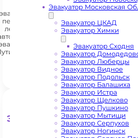
Цена
Эвакуатор Московская Об
эвакуации и
перевозки
Эвакуатор ЦКАД
легковых
Эвакуатор Химки
автомобилей
+7 985 222 99 01
WhatsA
эвакуатором
Эвакуатор Сходня
Путилковское
Эвакуатор Домодедов
шоссе
Эвакуатор Люберцы
Эвакуатор Видное
Эвакуатор Подольск
Эвакуатор Балашиха
Эвакуатор Истра
Эвакуатор Щелково
Эвакуатор Пушкино
Эвакуатор Мытищи
Эвакуатор для кроссоверо
Эвакуатор Серпухов
Эвакуатор Ногинск