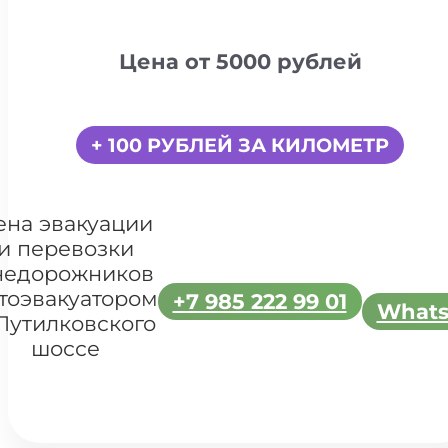
Цена от 5000 рублей
+ 100 РУБЛЕЙ ЗА КИЛОМЕТР
ена эвакуации
и перевозки
недорожников
тоэвакуатором
+7 985 222 99 01
What
Путилковского
шоссе