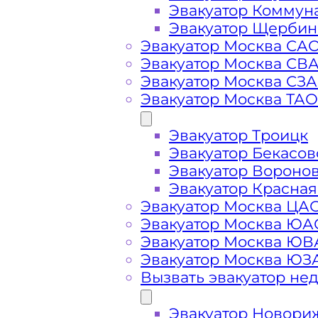
Эвакуатор Коммун
Эвакуатор Щербин
Эвакуатор Москва СА
Эвакуатор Москва СВ
Эвакуатор Москва СЗ
Эвакуатор Москва ТАО
Эвакуатор Троицк
Стоимость
Эвакуатор Бекасов
Эвакуатор Вороно
услуг
Эвакуатор Красная
Эвакуатор Москва ЦА
эвакуатора на
Эвакуатор Москва ЮА
Эвакуатор Москва Ю
Эвакуатор Москва ЮЗ
Путилковском
Вызвать эвакуатор не
шоссе
Эвакуатор Новори