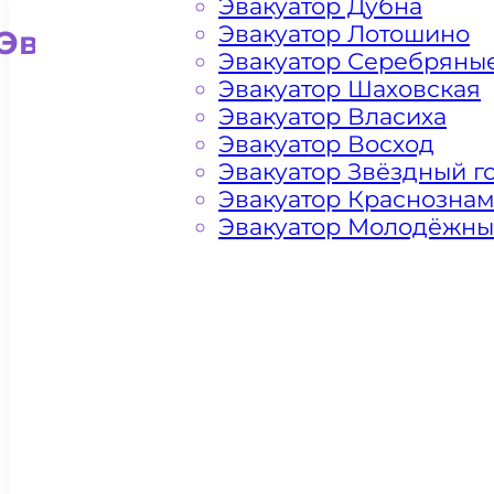
Эвакуатор Дубна
Эвакуатор Лотошино
Эвакуатор для внедорожни
Эвакуатор Серебряны
Эвакуатор Шаховская
Эвакуатор Власиха
Эвакуатор Восход
Эвакуатор Звёздный г
Эвакуатор Краснозна
Эвакуатор Молодёжн