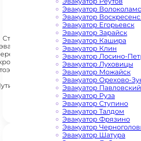
Эвакуатор Реутов
Эвакуатор Волоколам
+ 100 РУБЛЕЙ ЗА КИЛОМЕТР
Эвакуатор Воскресенс
Эвакуатор Егорьевск
Эвакуатор Зарайск
Стоимость
Эвакуатор Кашира
эвакуации и
Эвакуатор Клин
перемещения
Эвакуатор Лосино-Пе
кроссоверов
Эвакуатор Луховицы
тоэвакуатором
+7 985 222 99 01
Эвакуатор Можайск
What
на
Эвакуатор Орехово-Зу
утилковском
Эвакуатор Павловский
шоссе
Эвакуатор Руза
Эвакуатор Ступино
Эвакуатор Талдом
Эвакуатор Фрязино
Эвакуатор Черноголов
Эвакуатор Шатура