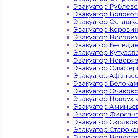
Эвакуатор Рублев
Эвакуатор Волоко
Эвакуатор Осташк
Эвакуатор Корови
Эвакуатор Носови
Эвакуатор Беседи
Эвакуатор Кутузов
Эвакуатор Новоря
Эвакуатор Симфер
Эвакуатор Афанас
Эвакуатор Белока
Эвакуатор Очаков
Цена от 4000 рублей
Эвакуатор Новоух
Эвакуатор Аминье
Эвакуатор Фирсан
+ 100 РУБЛЕЙ ЗА КИЛОМЕТР
Эвакуатор Сколков
Эвакуатор Старок
Эвакуатор Новосх