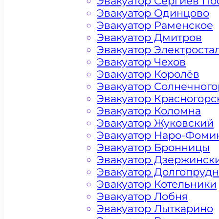
Эвакуатор Сергиев По
Эвакуатор Одинцово
Эвакуатор Раменское
Эвакуатор Дмитров
Эвакуатор Электроста
Эвакуатор Чехов
Эвакуатор Королёв
Эвакуатор Солнечного
Эвакуатор Красногорс
Эвакуатор Коломна
Эвакуатор Жуковский
Эвакуатор Наро-Фоми
Эвакуатор Бронницы
Эвакуатор Дзержинск
Эвакуатор Долгопруд
Эвакуатор Котельники
Эвакуатор Лобня
Цена от 4500 рублей
Эвакуатор Лыткарино