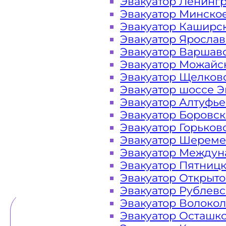
Эвакуатор Ленинг
Эвакуатор Минско
Закажите услугу "эвакуатор Пут
Эвакуатор Каширс
или "онлайн" на сайте компании «
Эвакуатор Яросла
Эвакуатор Варшав
Эвакуатор Можайс
Эвакуатор Щелков
Вам необходимы услуги ближайшег
Эвакуатор шоссе Э
недорого? Эвакуаторы «МОБИ» Пути
Эвакуатор Алтуфь
ЦКАД Подмосковье 24 часа в сутки
Эвакуатор Боровс
оказать помощь на дороге в любой
Эвакуатор Горьков
каче
Эвакуатор Шереме
Эвакуатор Междун
Эвакуатор Пятниц
ТЕЛЕФОН
WHATSAPP
Эвакуатор Открыт
Эвакуатор Рублев
Эвакуатор Волоко
Эвакуатор Осташк