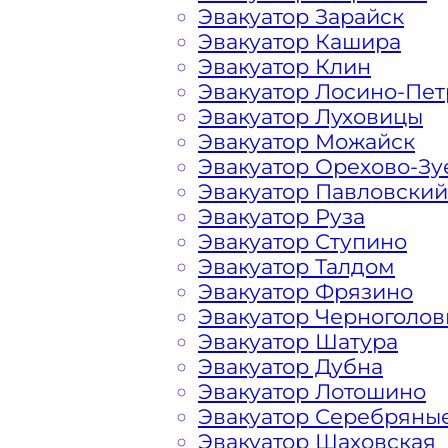
Эвакуатор Зарайск
Эвакуатор Кашира
Расчет стоимости эвакуатора за км 
Эвакуатор Клин
в каждом конкретном случае осуще
Эвакуатор Лосино-Пе
всегда готова порадовать доступны
Эвакуатор Луховицы
автомобилистов.
Эвакуатор Можайск
Эвакуатор Орехово-Зу
Эвакуатор Павловский
На стоимость эвакуации 
Эвакуатор Руза
Эвакуатор Ступино
Эвакуатор Талдом
Габариты, вес и тип эвакуируемог
Эвакуатор Фрязино
Эвакуатор Черноголов
Заказанный
эвакуатор манипулято
Эвакуатор Шатура
платформой
Эвакуатор Дубна
Эвакуатор Лотошино
Эвакуатор Серебряны
Маршрут от места вызова эвакуато
Эвакуатор Шаховская