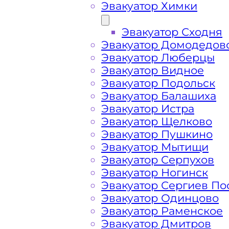
Эвакуатор Химки
Эвакуатор Сходня
Эвакуатор Домодедов
Эвакуатор Люберцы
Эвакуатор Видное
Эвакуатор Подольск
Эвакуатор Балашиха
Эвакуатор Истра
Эвакуатор Щелково
Эвакуатор Пушкино
Эвакуатор Мытищи
Как перевезти 
Эвакуатор Серпухов
Эвакуатор Ногинск
Эвакуатор Сергиев По
Путилковском 
Эвакуатор Одинцово
Эвакуатор Раменское
Эвакуатор Дмитров
Перевозка автомобиля с Путилковск