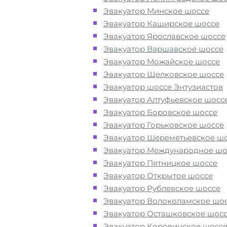
Марфино в СВАО при поломке или
Эвакуатор Минское шоссе
после ДТП
Эвакуатор Каширское шоссе
Эвакуатор Ярославское шоссе
Перевезём аккуратно
- за рулем
Эвакуатор Варшавское шоссе
автоэвакуаторов только водители
Эвакуатор Можайское шоссе
профессионалы
Эвакуатор Щелковское шоссе
Эвакуатор шоссе Энтузиастов
Эвакуатор Алтуфьевское шосс
Цена известна при заказе услуги
Эвакуатор Боровское шоссе
"
Эвакуатор
Марфино недорого" -
Эвакуатор Горьковское шоссе
доступная стоимость услуг без скр
Эвакуатор Шереметьевское ш
наценок
Эвакуатор Международное шо
Эвакуатор Пятницкое шоссе
Круглосуточная поддержка
- раб
Эвакуатор Открытое шоссе
службы эвакуации в районе Марфи
Эвакуатор Рублевское шоссе
Москва осуществляется 24 часа в с
Эвакуатор Волоколамское шо
Эвакуатор Осташковское шос
Эвакуатор Коровинское шосс