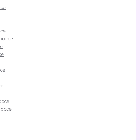
фино
се
И»
се
шоссе
о
е
ВАО?
се
БИ»
рогах
се
 в
очно,
се
 в
ие
оссе
г.
шоссе