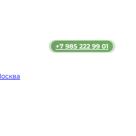
ь
мости.
 в
ет
+7 985 222 99 01
лько
, что
уировать
Москва
 в СВАО
а или
 с
их
, так и за