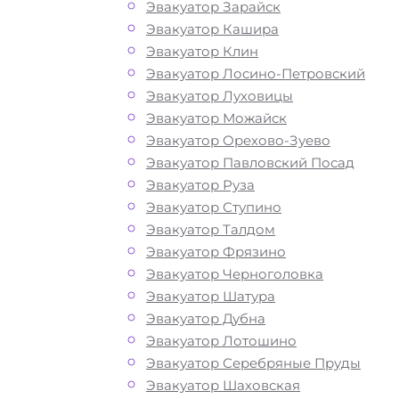
Эвакуатор Зарайск
авто в районе
Эвакуатор Кашира
Эвакуатор Клин
Марфино Моск
Эвакуатор Лосино-Петровский
Эвакуатор Луховицы
Эвакуатор Можайск
Перевозка автомобиля по району М
Эвакуатор Орехово-Зуево
в СВАО эвакуатором «МОБИ» дешево
Эвакуатор Павловский Посад
круглосуточно и срочно – это возмо
Эвакуатор Руза
быстро и без лишних затрат решить
Эвакуатор Ступино
возникшие на дороге проблемы с
Эвакуатор Талдом
автомобилем. Мы рады предложить 
Эвакуатор Фрязино
свои услуги по вызову автоэвакуатор
Эвакуатор Черноголовка
Звоните по телефону — у нас вы най
Эвакуатор Шатура
все, что нужно для оперативной и
Эвакуатор Дубна
безопасной эвакуации вашего авто:
Эвакуатор Лотошино
доступные цены, круглосуточную свя
Эвакуатор Серебряные Пруды
профессиональных водителей с бо
Эвакуатор Шаховская