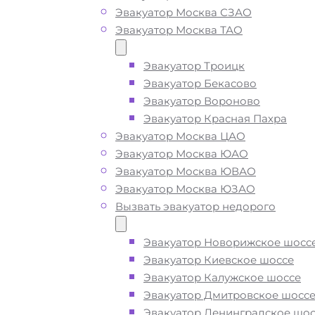
Эвакуатор Москва СЗАО
Эвакуатор Москва ТАО
Вызвать эвакуатор в
районе Марфино Моск
Эвакуатор Троицк
Эвакуатор Бекасово
недорого
Эвакуатор Вороново
Эвакуатор Красная Пахра
Эвакуатор Москва ЦАО
Эвакуатор Марфино дешево -
прие
Эвакуатор Москва ЮАО
быстро
, при срочном вызове, пода
Эвакуатор Москва ЮВАО
ближайшего эвакуатора в районе
Эвакуатор Москва ЮЗАО
Марфино Москва производится
за 
Вызвать эвакуатор недорого
минут
Эвакуатор Новорижское шосс
Эвакуатор Киевское шоссе
Погрузим бережно
- в наличии вс
Эвакуатор Калужское шоссе
оборудование для эвакуации и
Эвакуатор Дмитровское шосс
перевозки автомобиля по району
Эвакуатор Ленинградское шос