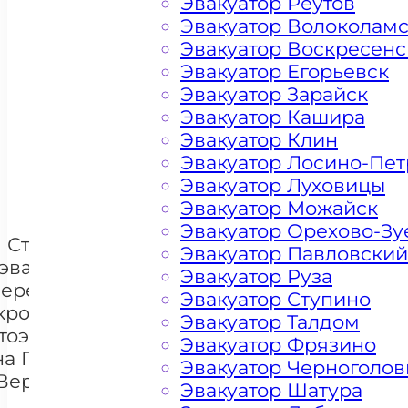
Эвакуатор Реутов
Эвакуатор Волоколам
Эвакуатор Воскресенс
Эвакуатор Егорьевск
Эвакуатор Зарайск
Цена от 4500 рублей
Эвакуатор Кашира
Эвакуатор Клин
Эвакуатор Лосино-Пе
+ 100 РУБЛЕЙ ЗА КИЛОМЕТР
Эвакуатор Луховицы
Эвакуатор Можайск
Эвакуатор Орехово-Зу
Стоимость
Эвакуатор Павловский
эвакуации и
Эвакуатор Руза
перемещения
Эвакуатор Ступино
кроссоверов
Эвакуатор Талдом
+7 985 222 99 01
тоэвакуатором
What
Эвакуатор Фрязино
на Проспекте
Эвакуатор Черноголов
Вернадского
Эвакуатор Шатура