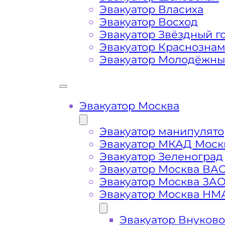
Заказанный
эвакуатор манипулято
Эвакуатор Власиха
платформой
Эвакуатор Восход
Эвакуатор Звёздный г
Эвакуатор Краснозна
Маршрут от места вызова эвакуато
Эвакуатор Молодёжн
Проспекта Вернадского
Затрудняющие факторы – блокировк
передач (АКПП)
Эвакуатор Москва
Эвакуатор манипулято
Сложная эвакуация при аварии, из
Эвакуатор МКАД Моск
Эвакуатор Зеленоград
Буксировка автомобиля из подземн
Эвакуатор Москва ВА
Эвакуатор Москва ЗА
Эвакуатор Москва НМ
Эвакуатор Внуково