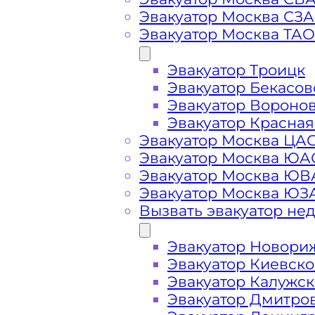
Эвакуатор Москва СЗ
Эвакуатор Москва ТАО
Вызвать эвакуатор
Эвакуатор Троицк
Эвакуатор Бекасов
Эвакуатор Вороно
Эвакуатор Красная
Эвакуатор Проспект Вернадского 
Эвакуатор Москва ЦА
вызове, подача ближайшего эвакуа
Эвакуатор Москва ЮА
15 минут
Эвакуатор Москва Ю
Эвакуатор Москва ЮЗ
Погрузим бережно
- в наличии в
Вызвать эвакуатор не
автомобиля с Проспекта Вернадск
Эвакуатор Новори
Эвакуатор Киевск
Перевезём аккуратно
- за рулем 
Эвакуатор Калужс
Эвакуатор Дмитро
Цена известна при заказе услуги