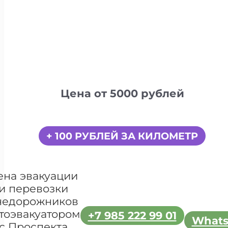
Цена от 5000 рублей
+ 100 РУБЛЕЙ ЗА КИЛОМЕТР
ена эвакуации
и перевозки
недорожников
тоэвакуатором
+7 985 222 99 01
What
с Проспекта