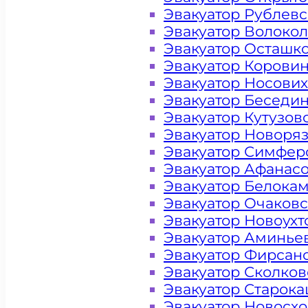
Эвакуатор Рублев
Эвакуатор Волоко
Эвакуатор Осташк
Эвакуатор Корови
Эвакуатор Носови
Эвакуатор Беседи
Эвакуатор Кутузов
Эвакуатор Новоря
Эвакуатор Симфер
Эвакуатор Афанас
Эвакуатор Белока
Эвакуатор Очаков
Эвакуатор Новоух
Эвакуатор Аминье
Эвакуатор Фирсан
Эвакуатор Сколков
Эвакуатор Старок
Цена от 4000 рублей
Эвакуатор Новосх