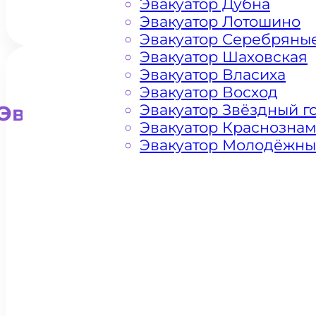
Эвакуатор Дубна
Эвакуатор Лотошино
Эвакуатор Серебряны
Эвакуатор Шаховская
Эвакуатор Власиха
Эвакуатор Восход
Эвакуатор Звёздный г
Эвакуатор для внедорожни
Эвакуатор Краснозна
Эвакуатор Молодёжн