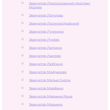
Эвакуатор Ломоносовский проспект
Москва
Эвакуатор Лопотово
Эвакуатор Лосиноостровский
Эвакуатор Лугинино
Эвакуатор Лунёво
Эвакуатор Лыткино
Эвакуатор Льялово
Эвакуатор Люблино
Эвакуатор Майдарово
Эвакуатор Малые Снопы
Эвакуатор Марфино
Эвакуатор Марьина Роща
Эвакуатор Марьино