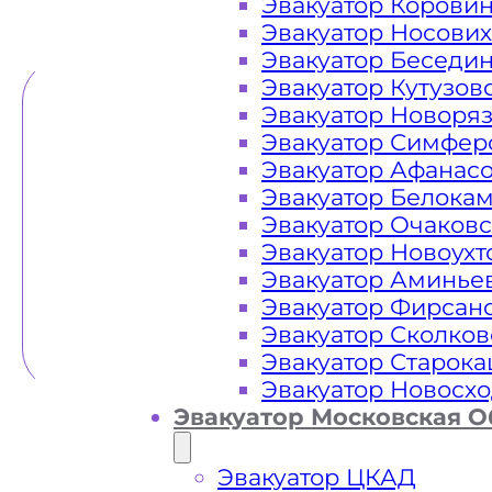
Эвакуатор Корови
ТЕЛЕФОН
WHATSAPP
Эвакуатор Носови
Эвакуатор Беседи
Эвакуатор Кутузов
Эвакуатор Новоря
Эвакуатор Симфер
Эвакуатор Афанас
Эвакуатор Белока
Эвакуатор Очаков
Эвакуатор Новоух
Эвакуатор Аминье
Эвакуатор Фирсан
Эвакуатор Сколков
Эвакуатор Старок
Эвакуатор Новосх
Эвакуатор Московская О
Эвакуатор ЦКАД