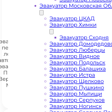
Эвакуатор Московская Об
+ 100 РУБЛЕЙ ЗА КИЛОМЕТР
Эвакуатор ЦКАД
Эвакуатор Химки
Цена
Эвакуатор Сходня
эвакуации и
Эвакуатор Домодедов
перевозки
Эвакуатор Люберцы
легковых
Эвакуатор Видное
автомобилей
Эвакуатор Подольск
+7 985 222 99 01
эвакуатором
WhatsA
Эвакуатор Балашиха
Проспект
Эвакуатор Истра
Вернадского
Эвакуатор Щелково
Москва
Эвакуатор Пушкино
Эвакуатор Мытищи
Эвакуатор Серпухов
Эвакуатор Ногинск