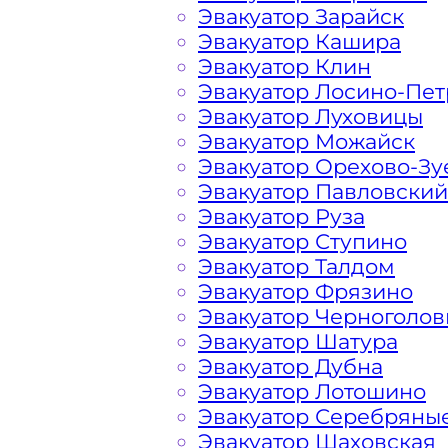
Эвакуатор Зарайск
Москвы, так и за пределами Столиц
Эвакуатор Кашира
Эвакуатор Клин
Эвакуатор Лосино-Пе
Проспект Вернадского Мо
Эвакуатор Луховицы
Эвакуатор Можайск
Эвакуатор Орехово-Зу
Расчет стоимости эвакуатора за км 
Эвакуатор Павловский
Вернадского, в каждом конкретном 
Эвакуатор Руза
Наша фирма всегда готова порадов
Эвакуатор Ступино
автомобилистов и гостей Столицы.
Эвакуатор Талдом
Эвакуатор Фрязино
На стоимость эвакуации 
Эвакуатор Черноголов
Эвакуатор Шатура
Эвакуатор Дубна
Эвакуатор Лотошино
Габариты, вес и тип эвакуируемог
Эвакуатор Серебряны
Эвакуатор Шаховская