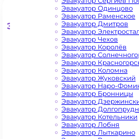
Эвакуатор Сергиев По
Эвакуатор Одинцово
Эвакуатор Раменское
Эвакуатор Дмитров
Эвакуатор для кроссоверо
Эвакуатор Электроста
Эвакуатор Чехов
Эвакуатор Королёв
Эвакуатор Солнечного
Эвакуатор Красногорс
Эвакуатор Коломна
Эвакуатор Жуковский
Эвакуатор Наро-Фоми
Эвакуатор Бронницы
Эвакуатор Дзержинск
Эвакуатор Долгопруд
Эвакуатор Котельники
Эвакуатор Лобня
Эвакуатор Лыткарино