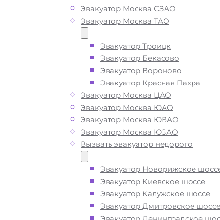
Эвакуатор Москва СЗАО
Рокоссовского
Эвакуатор Москва ТАО
Эвакуатор Троицк
Вызвать эвакуатор у м
Эвакуатор Бекасово
Эвакуатор Вороново
Бульвар Рокоссовског
Эвакуатор Красная Пахра
Москва недорого
Эвакуатор Москва ЦАО
Эвакуатор Москва ЮАО
Эвакуатор Москва ЮВАО
Эвакуатор Москва ЮЗАО
Эвакуатор метро Бульвар Рокоссов
Вызвать эвакуатор недорого
дешево -
приедем быстро
, при с
вызове, подача ближайшего эвакуа
Эвакуатор Новорижское шосс
метро Бульвар Рокоссовского Мос
Эвакуатор Киевское шоссе
производится
за 15 минут
Эвакуатор Калужское шоссе
Эвакуатор Дмитровское шосс
Погрузим бережно
- в наличии вс
Эвакуатор Ленинградское шос