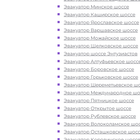
оборудование для эвакуации и
Эвакуатор Минское шоссе
перевозки автомобиля от метро Бу
Эвакуатор Каширское шоссе
Рокоссовского в Москве при поло
Эвакуатор Ярославское шоссе
или после ДТП
Эвакуатор Варшавское шоссе
Эвакуатор Можайское шоссе
Эвакуатор Щелковское шоссе
Перевезём аккуратно
- за рулем
Эвакуатор шоссе Энтузиастов
автоэвакуаторов только водители
Эвакуатор Алтуфьевское шосс
профессионалы
Эвакуатор Боровское шоссе
Эвакуатор Горьковское шоссе
Цена известна при заказе услуги
Эвакуатор Шереметьевское ш
"
Эвакуатор
метро Бульвар Рокоссо
Эвакуатор Международное шо
недорого" - доступная стоимость у
Эвакуатор Пятницкое шоссе
без скрытых наценок
Эвакуатор Открытое шоссе
Эвакуатор Рублевское шоссе
Эвакуатор Волоколамское шо
Круглосуточная поддержка
- раб
Эвакуатор Осташковское шос
службы эвакуации у метро Бульвар
Эвакуатор Коровинское шосс