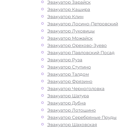
Эвакуатор Зарайск
Эвакуатор Кашира
Эвакуатор Клин
Эвакуатор Лосино-Петровский
Эвакуатор Луховицы
Как перевезти
Эвакуатор Можайск
Эвакуатор Орехово-Зуево
авто у метро
Эвакуатор Павловский Посад
Эвакуатор Руза
Бульвар
Эвакуатор Ступино
Эвакуатор Талдом
Эвакуатор Фрязино
Рокоссовского
Эвакуатор Черноголовка
Эвакуатор Шатура
Москва?
Эвакуатор Дубна
Эвакуатор Лотошино
Эвакуатор Серебряные Пруды
Перевозка автомобиля от метро Бул
Эвакуатор Шаховская