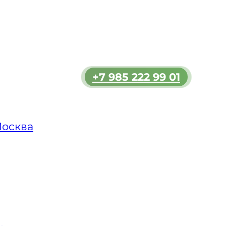
м
очно –
их
ову
+7 985 222 99 01
 — у
и
Москва
альных
ы. Мы
ескую
зкой
ольшой
и у
а. Мы