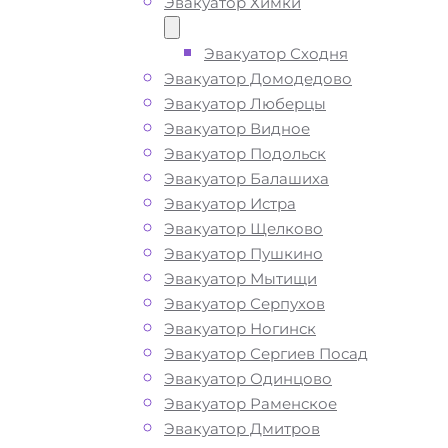
Эвакуатор Химки
готовы оказать помощь на дороге в 
ситуации и гарантируем низкие цен
Эвакуатор Сходня
высокое качество наших услуг.
Эвакуатор Домодедово
Эвакуатор Люберцы
Эвакуатор Видное
ТЕЛЕФОН
WHATSAPP
Эвакуатор Подольск
Эвакуатор Балашиха
Эвакуатор Истра
Эвакуатор Щелково
Эвакуатор Пушкино
Эвакуатор Мытищи
Эвакуатор Серпухов
Эвакуатор Ногинск
Эвакуатор Сергиев Посад
Эвакуатор Одинцово
Эвакуатор Раменское
Эвакуатор Дмитров