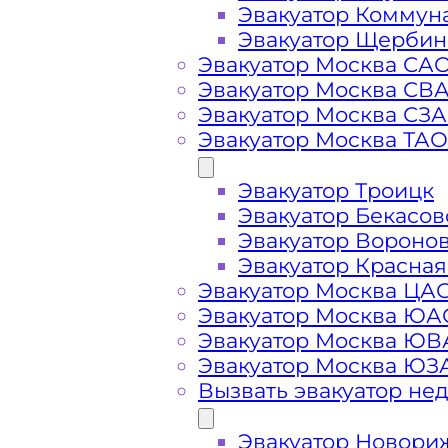
Эвакуатор Коммун
Эвакуатор Щербин
Эвакуатор Москва СА
Эвакуатор Москва СВ
Эвакуатор Москва СЗ
Эвакуатор Москва ТАО
Эвакуатор Троицк
Эвакуатор Бекасов
Стоимость
Эвакуатор Вороно
Эвакуатор Красная
Эвакуатор Москва ЦА
услуг
Эвакуатор Москва ЮА
Эвакуатор Москва Ю
эвакуатора в
Эвакуатор Москва ЮЗ
Вызвать эвакуатор не
районе
Эвакуатор Новори