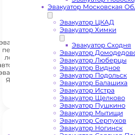
Эвакуатор Московская Об
+ 100 РУБЛЕЙ ЗА КИЛОМЕТР
Эвакуатор ЦКАД
Эвакуатор Химки
Цена
эвакуации и
Эвакуатор Сходня
перевозки
Эвакуатор Домодедов
легковых
Эвакуатор Люберцы
+7 985 222 99 01
автомобилей
WhatsA
Эвакуатор Видное
эвакуатором
Эвакуатор Подольск
Ясенево
Эвакуатор Балашиха
Эвакуатор Истра
Эвакуатор Щелково
Эвакуатор Пушкино
Эвакуатор Мытищи
Эвакуатор Серпухов
Эвакуатор Ногинск