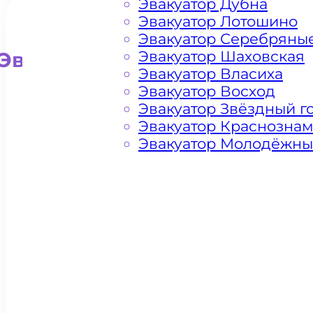
Эвакуатор Дубна
Эвакуатор Лотошино
Эвакуатор Серебряны
Эвакуатор Шаховская
Эвакуатор для внедорожни
Эвакуатор Власиха
Эвакуатор Восход
Эвакуатор Звёздный г
Эвакуатор Краснозна
Эвакуатор Молодёжн