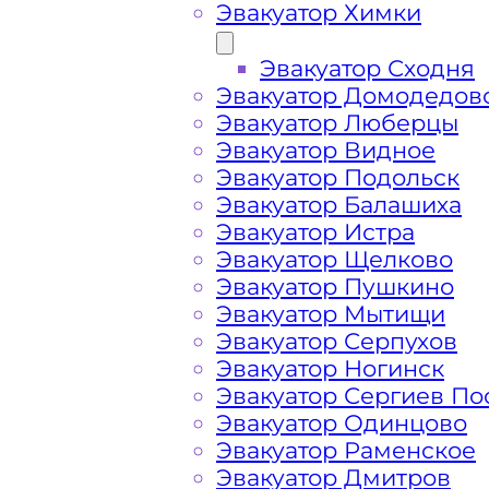
Эвакуатор Химки
Эвакуатор Сходня
Эвакуатор Домодедов
Эвакуатор Люберцы
Эвакуатор Видное
Эвакуатор Подольск
Эвакуатор Балашиха
Эвакуатор Истра
Эвакуатор Щелково
Эвакуатор Пушкино
Эвакуатор Мытищи
Эвакуатор Серпухов
Эвакуатор Ногинск
Как перевезти 
Эвакуатор Сергиев По
Эвакуатор Одинцово
Ясенево Москв
Эвакуатор Раменское
Эвакуатор Дмитров