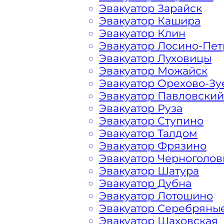
Эвакуатор Зарайск
Ясенево Какая цена эвак
Эвакуатор Кашира
Эвакуатор Клин
Эвакуатор Лосино-Пе
Расчет стоимости эвакуатора за км 
Эвакуатор Луховицы
каждом конкретном случае осущест
Эвакуатор Можайск
готова порадовать доступными цен
Эвакуатор Орехово-Зу
автомобилистов и Гостей Столицы.
Эвакуатор Павловский
Эвакуатор Руза
На стоимость эвакуации 
Эвакуатор Ступино
Эвакуатор Талдом
Эвакуатор Фрязино
Габариты, вес и тип эвакуируемог
Эвакуатор Черноголов
Эвакуатор Шатура
Эвакуатор Дубна
Заказанный
эвакуатор манипулято
Эвакуатор Лотошино
платформой
Эвакуатор Серебряны
Эвакуатор Шаховская