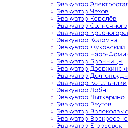
Эвакуатор Электроста
Перевозка автомобиля по району Я
Эвакуатор Чехов
дешево, круглосуточно и срочно – э
Эвакуатор Королёв
решить возникшие на дороге пробл
Эвакуатор Солнечного
вам свои услуги по вызову автоэваку
Эвакуатор Красногорс
найдете все, что нужно для операти
Эвакуатор Коломна
доступные цены, круглосуточную св
Эвакуатор Жуковский
большим опытом работы. Мы предла
Эвакуатор Наро-Фоми
эвакуатора на дороге по низкой ст
Эвакуатор Бронницы
в сфере транспортировки и гарантир
Эвакуатор Дзержинск
Ясенево Москва. Мы используем тол
Эвакуатор Долгопруд
что позволяет срочно и безопасно э
Эвакуатор Котельники
Подмосковных, Московских автотрас
Эвакуатор Лобня
поломке транспортного средства ил
Эвакуатор Лыткарино
полным списком услуг эвакуатора и 
Эвакуатор Реутов
Административном Округе Столицы
Эвакуатор Волоколам
Эвакуатор Воскресенс
Эвакуатор Егорьевск