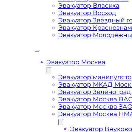
Маршрут от места вызова эвакуато
Эвакуатор Власиха
района Москвы Ясенево
Эвакуатор Восход
Эвакуатор Звёздный г
Эвакуатор Краснозна
Затрудняющие факторы – блокировк
Эвакуатор Молодёжн
передач (АКПП)
Сложная эвакуация при аварии, из
Эвакуатор Москва
Буксировка автомобиля из подземн
Эвакуатор манипулято
Эвакуатор МКАД Моск
Эвакуатор Зеленоград
Эвакуатор Москва ВА
Эвакуатор Москва ЗА
Эвакуатор Москва НМ
Эвакуатор Внуково