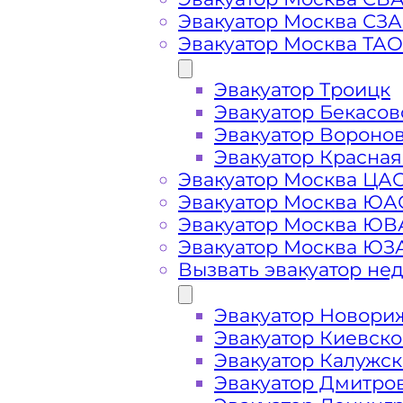
Вызвать эвакуатор
Эвакуатор Москва СЗ
Эвакуатор Москва ТАО
Эвакуатор Троицк
Эвакуатор Ясенево дешево -
приед
Эвакуатор Бекасов
ближайшего эвакуатора в районе 
Эвакуатор Вороно
Эвакуатор Красная
Эвакуатор Москва ЦА
Погрузим бережно
- в наличии в
Эвакуатор Москва ЮА
автомобиля по району Ясенево в 
Эвакуатор Москва Ю
Эвакуатор Москва ЮЗ
Перевезём аккуратно
- за рулем 
Вызвать эвакуатор не
Эвакуатор Новори
Цена известна при заказе услуги
Эвакуатор Киевск
стоимость услуг без скрытых наце
Эвакуатор Калужс
Эвакуатор Дмитро
Круглосуточная поддержка
- раб