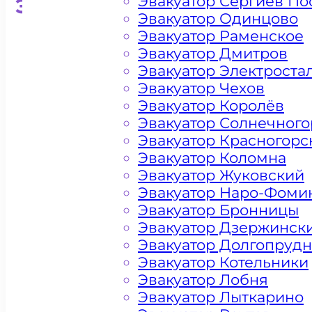
Эвакуатор Сергиев По
Эвакуатор для кроссоверо
Эвакуатор Одинцово
Эвакуатор Раменское
Эвакуатор Дмитров
Эвакуатор Электроста
Эвакуатор Чехов
Эвакуатор Королёв
Эвакуатор Солнечного
Эвакуатор Красногорс
Эвакуатор Коломна
Эвакуатор Жуковский
Эвакуатор Наро-Фоми
Эвакуатор Бронницы
Эвакуатор Дзержинск
Эвакуатор Долгопруд
Эвакуатор Котельники
Эвакуатор Лобня
Эвакуатор Лыткарино