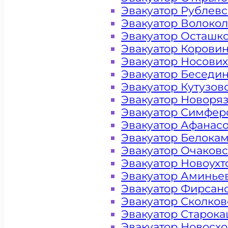
Эвакуатор Рублев
Эвакуатор Волоко
Эвакуатор Осташк
Эвакуатор Корови
Эвакуатор Носови
Эвакуатор Беседи
Эвакуатор Кутузов
Эвакуатор Новоря
Эвакуатор Симфер
Эвакуатор Афанас
Эвакуатор Белока
Эвакуатор Очаков
Эвакуатор Новоух
Эвакуатор Аминье
Эвакуатор Фирсан
Эвакуатор Сколков
Цена от 4000 рублей
Эвакуатор Старок
Эвакуатор Новосх