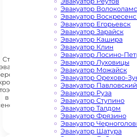
Эвакуатор Реутов
Эвакуатор Волоколам
Цена от 4500 рублей
Эвакуатор Воскресенс
Эвакуатор Егорьевск
Эвакуатор Зарайск
+ 100 РУБЛЕЙ ЗА КИЛОМЕТР
Эвакуатор Кашира
Эвакуатор Клин
Эвакуатор Лосино-Пе
Стоимость
Эвакуатор Луховицы
эвакуации и
Эвакуатор Можайск
перемещения
Эвакуатор Орехово-Зу
кроссоверов
Эвакуатор Павловский
+7 985 222 99 01
тоэвакуатором
What
Эвакуатор Руза
в районе
Эвакуатор Ступино
сенево Москва
Эвакуатор Талдом
Эвакуатор Фрязино
Эвакуатор Черноголов
Эвакуатор Шатура