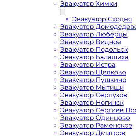
Эвакуатор Химки
Эвакуатор Сходня
Эвакуатор Домодедов
Эвакуатор Люберцы
Эвакуатор Видное
Эвакуатор Подольск
Эвакуатор Балашиха
Эвакуатор Истра
Эвакуатор Щелково
Эвакуатор Пушкино
Эвакуатор Мытищи
Как перевезти 
Эвакуатор Серпухов
Эвакуатор Ногинск
Эвакуатор Сергиев По
Горьковском ш
Эвакуатор Одинцово
Эвакуатор Раменское
Эвакуатор Дмитров
Перевозка автомобиля с Горьковско