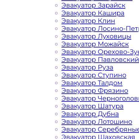
Эвакуатор Зарайск
Расчет стоимости эвакуатора за км 
Эвакуатор Кашира
каждом конкретном случае осущест
Эвакуатор Клин
готова порадовать доступными цен
Эвакуатор Лосино-Пе
Эвакуатор Луховицы
Эвакуатор Можайск
На стоимость эвакуации 
Эвакуатор Орехово-Зу
Эвакуатор Павловский
Эвакуатор Руза
Габариты, вес и тип эвакуируемог
Эвакуатор Ступино
Эвакуатор Талдом
Заказанный
эвакуатор манипулято
Эвакуатор Фрязино
платформой
Эвакуатор Черноголов
Эвакуатор Шатура
Эвакуатор Дубна
Маршрут от места вызова эвакуато
Эвакуатор Лотошино
Горьковского шоссе
Эвакуатор Серебряны
Эвакуатор Шаховская