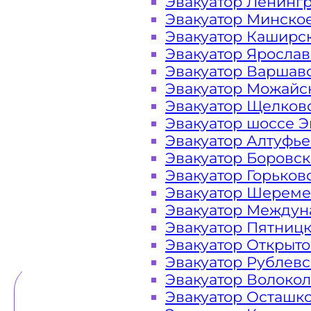
Эвакуатор Ленинг
Эвакуатор Минско
Закажите услугу "эвакуатор Гор
Эвакуатор Каширс
"онлайн" на сайте компании «МОБ
Эвакуатор Яросла
Эвакуатор Варшав
Эвакуатор Можайс
Эвакуатор Щелков
Вам необходимы услуги ближайшег
Эвакуатор шоссе Э
недорого? Эвакуаторы «МОБИ» Горьк
Эвакуатор Алтуфь
ЦКАД в Подмосковье 24 часа в сутк
Эвакуатор Боровс
оказать помощь на дороге в любой
Эвакуатор Горьков
каче
Эвакуатор Шереме
Эвакуатор Междун
Эвакуатор Пятниц
ТЕЛЕФОН
WHATSAPP
Эвакуатор Открыт
Эвакуатор Рублев
Эвакуатор Волоко
Эвакуатор Осташк