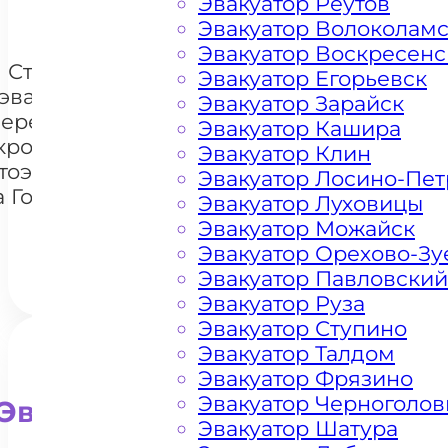
Эвакуатор Реутов
Эвакуатор Волоколам
Эвакуатор Воскресенс
Стоимость
Эвакуатор Егорьевск
эвакуации и
Эвакуатор Зарайск
перемещения
Эвакуатор Кашира
кроссоверов
Эвакуатор Клин
+7 985 222 99 01
тоэвакуатором
What
Эвакуатор Лосино-Пе
а Горьковском
Эвакуатор Луховицы
шоссе
Эвакуатор Можайск
Эвакуатор Орехово-Зу
Эвакуатор Павловский
Эвакуатор Руза
Эвакуатор Ступино
Эвакуатор Талдом
Эвакуатор Фрязино
Эвакуатор Черноголов
Эвакуатор для внедорожни
Эвакуатор Шатура