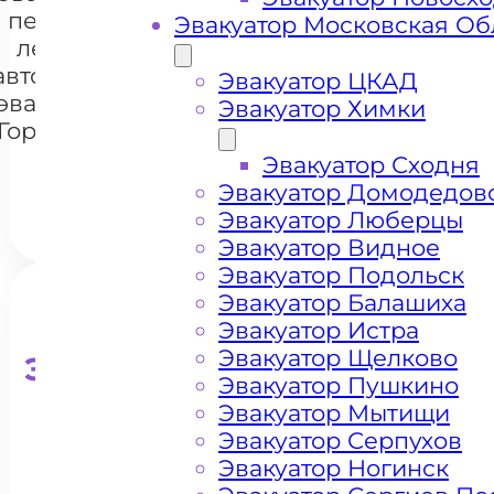
перевозки
Эвакуатор Московская Об
легковых
автомобилей
+7 985 222 99 01
Эвакуатор ЦКАД
WhatsA
эвакуатором
Эвакуатор Химки
Горьковское
шоссе
Эвакуатор Сходня
Эвакуатор Домодедов
Эвакуатор Люберцы
Эвакуатор Видное
Эвакуатор Подольск
Эвакуатор Балашиха
Эвакуатор Истра
Эвакуатор Щелково
Эвакуатор для кроссоверо
Эвакуатор Пушкино
Эвакуатор Мытищи
Эвакуатор Серпухов
Эвакуатор Ногинск