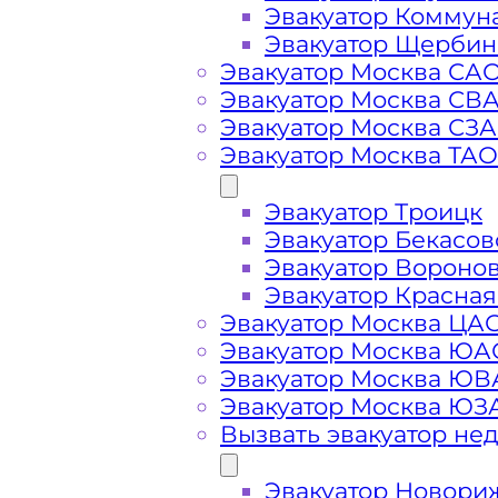
Эвакуатор Коммун
Эвакуатор Щербин
Эвакуатор Москва СА
Эвакуатор Москва СВ
Эвакуатор Москва СЗ
Эвакуатор Москва ТАО
Стоимость
Эвакуатор Троицк
услуг
Эвакуатор Бекасов
Эвакуатор Вороно
эвакуатора на
Эвакуатор Красная
Эвакуатор Москва ЦА
Эвакуатор Москва ЮА
Горьковском
Эвакуатор Москва Ю
Эвакуатор Москва ЮЗ
шоссе
Вызвать эвакуатор не
Эвакуатор Новори