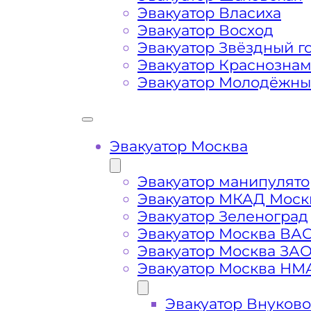
Затрудняющие факторы – блокировк
Эвакуатор Власиха
передач (АКПП)
Эвакуатор Восход
Эвакуатор Звёздный г
Эвакуатор Краснозна
Сложная эвакуация при аварии, из
Эвакуатор Молодёжн
Буксировка автомобиля из подземн
Эвакуатор Москва
Эвакуатор манипулято
Эвакуатор МКАД Моск
Эвакуатор Зеленоград
Эвакуатор Москва ВА
Эвакуатор Москва ЗА
Эвакуатор Москва НМ
Эвакуатор Внуково