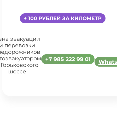
+ 100 РУБЛЕЙ ЗА КИЛОМЕТР
ена эвакуации
и перевозки
недорожников
тоэвакуатором
+7 985 222 99 01
What
 Горьковского
шоссе