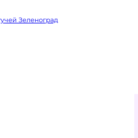
Ручей Зеленоград
ца