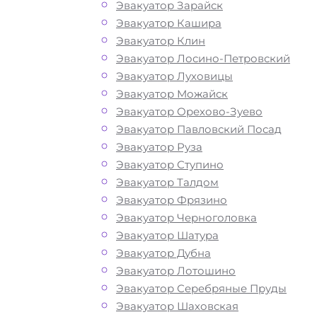
Эвакуатор Зарайск
Эвакуатор Кашира
Как перевезти
Эвакуатор Клин
Эвакуатор Лосино-Петровский
авто на улице
Эвакуатор Луховицы
Эвакуатор Можайск
Болдов Ручей?
Эвакуатор Орехово-Зуево
Эвакуатор Павловский Посад
Эвакуатор Руза
Эвакуатор Ступино
Перевозка автомобиля с улицы Бол
Эвакуатор Талдом
Ручей эвакуатором «МОБИ» дешево,
Эвакуатор Фрязино
круглосуточно и срочно – это возмо
Эвакуатор Черноголовка
быстро и без лишних затрат решить
Эвакуатор Шатура
возникшие на дороге проблемы с
Эвакуатор Дубна
автомобилем. Мы рады предложить 
Эвакуатор Лотошино
свои услуги по вызову автоэвакуатор
Эвакуатор Серебряные Пруды
Звоните по телефону — у нас вы най
Эвакуатор Шаховская
все, что нужно для оперативной и