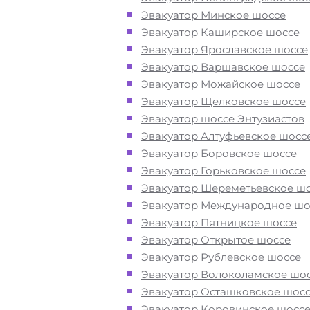
оборудование для эвакуации и
Эвакуатор Минское шоссе
перевозки автомобиля с улицы Бо
Эвакуатор Каширское шоссе
Ручей при поломке или после ДТП
Эвакуатор Ярославское шоссе
Эвакуатор Варшавское шоссе
Эвакуатор Можайское шоссе
Перевезём аккуратно
- за рулем
Эвакуатор Щелковское шоссе
автоэвакуаторов только водители
Эвакуатор шоссе Энтузиастов
профессионалы
Эвакуатор Алтуфьевское шосс
Эвакуатор Боровское шоссе
Цена известна при заказе услуги
Эвакуатор Горьковское шоссе
"
Эвакуатор
на улице Болдов Ручей
Эвакуатор Шереметьевское ш
недорого" - доступная стоимость у
Эвакуатор Международное шо
без скрытых наценок
Эвакуатор Пятницкое шоссе
Эвакуатор Открытое шоссе
Эвакуатор Рублевское шоссе
Круглосуточная поддержка
- раб
Эвакуатор Волоколамское шо
службы эвакуации с улицы Болдов
Эвакуатор Осташковское шос
осуществляется 24 часа в сутки
Эвакуатор Коровинское шосс