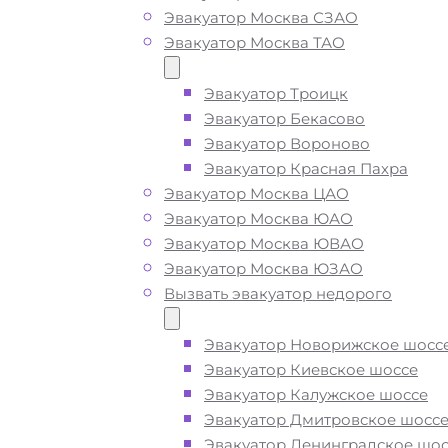
Эвакуатор Москва СЗАО
Зеленоград
Эвакуатор Москва ТАО
Эвакуатор Троицк
Вызвать эвакуатор на
Эвакуатор Бекасово
Эвакуатор Вороново
улице Болдов Ручей
Эвакуатор Красная Пахра
недорого
Эвакуатор Москва ЦАО
Эвакуатор Москва ЮАО
Эвакуатор Москва ЮВАО
Эвакуатор Москва ЮЗАО
Эвакуатор улица Болдов Ручей
Вызвать эвакуатор недорого
Зеленоград дешево -
приедем бы
при срочном вызове, подача
Эвакуатор Новорижское шосс
ближайшего эвакуатора на улице 
Эвакуатор Киевское шоссе
Ручей производится
за 15 минут
Эвакуатор Калужское шоссе
Эвакуатор Дмитровское шосс
Погрузим бережно
- в наличии вс
Эвакуатор Ленинградское шос