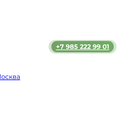
зь и
льшим
ь
мости.
+7 985 222 99 01
 в
ет
Болдов
еменное
Москва
яет
аш
тного
уг