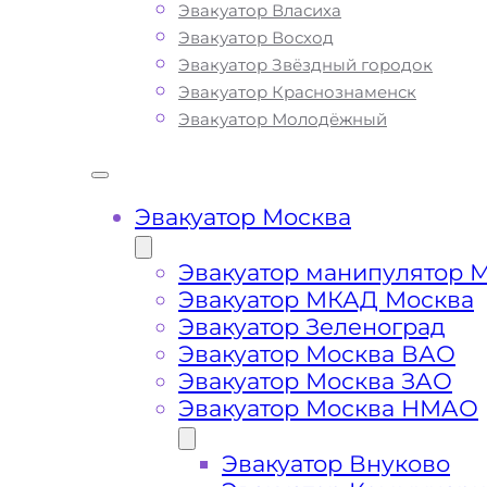
Эвакуатор Власиха
безопасной эвакуации вашего авто:
Эвакуатор Восход
доступные цены, круглосуточную свя
Эвакуатор Звёздный городок
профессиональных водителей с бо
Эвакуатор Краснознаменск
опытом работы. Мы предлагаем
Эвакуатор Молодёжный
круглосуточную техническую помощ
эвакуатора на дороге по низкой стои
Наша компания имеет большой опыт
сфере транспортировки и гарантиру
Эвакуатор Москва
качество услуг эвакуации на улице 
Ручей. Мы используем только совр
Эвакуатор манипулятор 
оборудование и технику, что позвол
Эвакуатор МКАД Москва
срочно и безопасно эвакуировать в
Эвакуатор Зеленоград
автомобиль или оказать помощь на
Эвакуатор Москва ВАО
автодорогах, улицах и площадях
Эвакуатор Москва ЗАО
Зеленограда при поломке транспор
Эвакуатор Москва НМАО
средства или ДТП. Вы всегда можете
ознакомиться с полным списком усл
Эвакуатор Внуково
эвакуатора и их ценой, как в