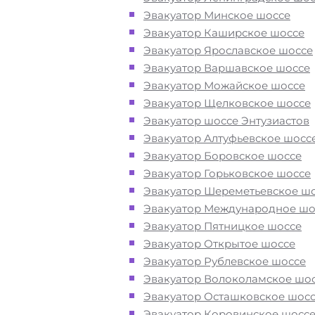
при поломке или после ДТП
Эвакуатор Минское шоссе
Эвакуатор Каширское шоссе
Перевезём аккуратно
- за рулем
Эвакуатор Ярославское шоссе
автоэвакуаторов только водители
Эвакуатор Варшавское шоссе
профессионалы
Эвакуатор Можайское шоссе
Эвакуатор Щелковское шоссе
Эвакуатор шоссе Энтузиастов
Цена известна при заказе услуги
Эвакуатор Алтуфьевское шосс
"
Эвакуатор
Парфёново Солнечного
Эвакуатор Боровское шоссе
недорого" - доступная стоимость у
Эвакуатор Горьковское шоссе
без скрытых наценок
Эвакуатор Шереметьевское ш
Эвакуатор Международное шо
Круглосуточная поддержка
- раб
Эвакуатор Пятницкое шоссе
службы эвакуации в Парфёново
Эвакуатор Открытое шоссе
осуществляется 24 часа в сутки
Эвакуатор Рублевское шоссе
Эвакуатор Волоколамское шо
Эвакуатор Осташковское шос
Закажите услугу "
эвакуатор
Эвакуатор Коровинское шосс