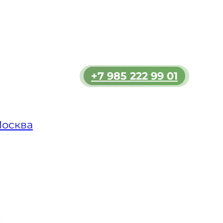
льшим
ь
мости.
 в
ет
+7 985 222 99 01
во. Мы
яет
аш
Москва
го
ого
редства
ться с
их
города