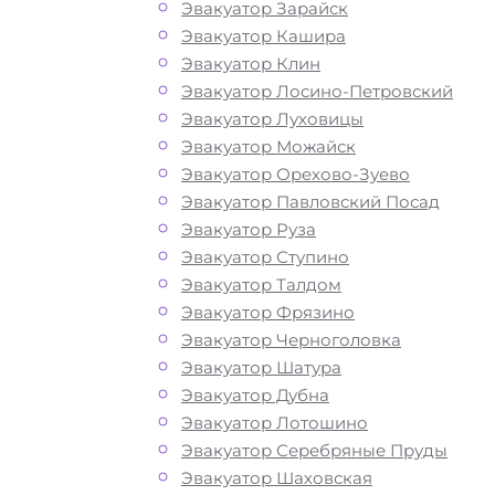
Как перевезти
Эвакуатор Зарайск
Эвакуатор Кашира
Эвакуатор Клин
авто в
Эвакуатор Лосино-Петровский
Эвакуатор Луховицы
Парфёново?
Эвакуатор Можайск
Эвакуатор Орехово-Зуево
Эвакуатор Павловский Посад
Перевозка автомобиля по Парфёнов
Эвакуатор Руза
эвакуатором «МОБИ» дешево, кругло
Эвакуатор Ступино
и срочно – это возможность быстро 
Эвакуатор Талдом
лишних затрат решить возникшие
Эвакуатор Фрязино
проблемы с автомобилем и получит
Эвакуатор Черноголовка
помощь на дороге. Мы рады предло
Эвакуатор Шатура
вам свои услуги по вызову автоэваку
Эвакуатор Дубна
Звоните по телефону — у нас вы най
Эвакуатор Лотошино
все, что нужно для оперативной и
Эвакуатор Серебряные Пруды
безопасной эвакуации вашего авто:
Эвакуатор Шаховская
доступные цены, круглосуточную свя