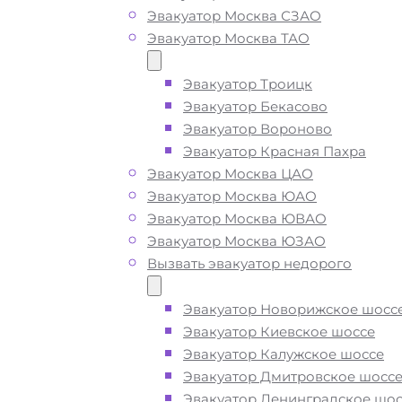
Эвакуатор Москва СЗАО
Солнечногорск
Эвакуатор Москва ТАО
Эвакуатор Троицк
Вызвать эвакуатор в
Эвакуатор Бекасово
Эвакуатор Вороново
Парфёново недорого
Эвакуатор Красная Пахра
Эвакуатор Москва ЦАО
Эвакуатор Москва ЮАО
Эвакуатор Парфёново Солнечногор
Эвакуатор Москва ЮВАО
дешево -
приедем быстро
, при с
Эвакуатор Москва ЮЗАО
вызове, подача ближайшего эвакуа
Вызвать эвакуатор недорого
Парфёново производится
за 15 ми
Эвакуатор Новорижское шосс
Эвакуатор Киевское шоссе
Погрузим бережно
- в наличии вс
Эвакуатор Калужское шоссе
оборудование для эвакуации и
Эвакуатор Дмитровское шосс
перевозки автомобиля по Парфён
Эвакуатор Ленинградское шос