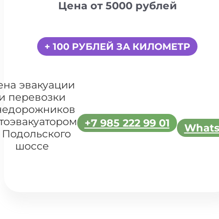
Цена от 5000 рублей
+ 100 РУБЛЕЙ ЗА КИЛОМЕТР
ена эвакуации
и перевозки
недорожников
тоэвакуатором
+7 985 222 99 01
What
 Подольского
шоссе