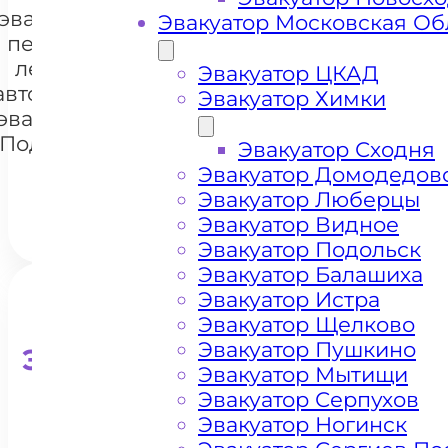
эвакуации и
Эвакуатор Московская Об
перевозки
легковых
Эвакуатор ЦКАД
автомобилей
+7 985 222 99 01
Эвакуатор Химки
WhatsA
эвакуатором
Подольское
Эвакуатор Сходня
шоссе
Эвакуатор Домодедов
Эвакуатор Люберцы
Эвакуатор Видное
Эвакуатор Подольск
Эвакуатор Балашиха
Эвакуатор Истра
Эвакуатор Щелково
Эвакуатор Пушкино
Эвакуатор для кроссоверо
Эвакуатор Мытищи
Эвакуатор Серпухов
Эвакуатор Ногинск