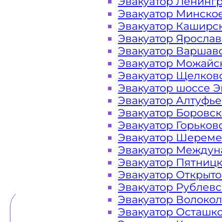
Эвакуатор Ленинг
Эвакуатор Минско
Закажите услугу "эвакуатор Под
Эвакуатор Каширс
"онлайн" на сайте компании «МОБ
Эвакуатор Яросла
Эвакуатор Варшав
Эвакуатор Можайс
Эвакуатор Щелков
Вам необходимы услуги ближайше
Эвакуатор шоссе Э
недорого? Эвакуаторы «МОБИ» Под
Эвакуатор Алтуфь
ЦКАД Московская Область 24 часа 
Эвакуатор Боровс
готовы оказать помощь на дороге 
Эвакуатор Горьков
высокое 
Эвакуатор Шереме
Эвакуатор Междун
Эвакуатор Пятниц
ТЕЛЕФОН
WHATSAPP
Эвакуатор Открыт
Эвакуатор Рублев
Эвакуатор Волоко
Эвакуатор Осташк