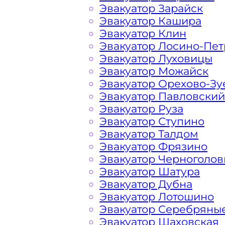
Эвакуатор Зарайск
Расчет стоимости эвакуатора за км 
Эвакуатор Кашира
каждом конкретном случае осущест
Эвакуатор Клин
готова порадовать доступными цен
Эвакуатор Лосино-Пе
автомобилистов.
Эвакуатор Луховицы
Эвакуатор Можайск
Эвакуатор Орехово-Зу
На стоимость эвакуации 
Эвакуатор Павловский
Эвакуатор Руза
Эвакуатор Ступино
Габариты, вес и тип эвакуируемог
Эвакуатор Талдом
Эвакуатор Фрязино
Заказанный
эвакуатор манипулято
Эвакуатор Черноголов
платформой
Эвакуатор Шатура
Эвакуатор Дубна
Эвакуатор Лотошино
Маршрут от места вызова эвакуато
Эвакуатор Серебряны
Подольского шоссе
Эвакуатор Шаховская