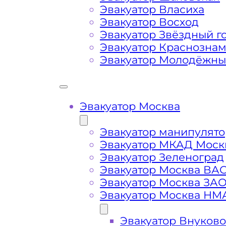
Эвакуатор Власиха
Затрудняющие факторы – блокировк
Эвакуатор Восход
передач (АКПП)
Эвакуатор Звёздный г
Эвакуатор Краснозна
Эвакуатор Молодёжн
Сложная эвакуация при аварии, из
Буксировка автомобиля из подземн
Эвакуатор Москва
Эвакуатор манипулято
Эвакуатор МКАД Моск
Эвакуатор Зеленоград
Эвакуатор Москва ВА
Эвакуатор Москва ЗА
Эвакуатор Москва НМ
Эвакуатор Внуково