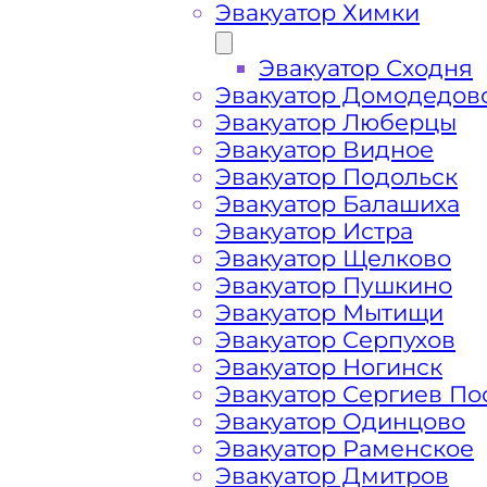
Эвакуатор Химки
Эвакуатор Сходня
Эвакуатор Домодедов
Эвакуатор Люберцы
Эвакуатор Видное
Эвакуатор Подольск
Эвакуатор Балашиха
Эвакуатор Истра
Эвакуатор Щелково
Эвакуатор Пушкино
Эвакуатор Мытищи
Как перевезти 
Эвакуатор Серпухов
Эвакуатор Ногинск
Эвакуатор Сергиев По
Подольском шо
Эвакуатор Одинцово
Эвакуатор Раменское
Эвакуатор Дмитров
Перевозка автомобиля с Подольско