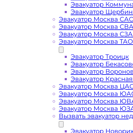
Эвакуатор Коммун
Эвакуатор Щербин
Эвакуатор Москва СА
Эвакуатор Москва СВ
Эвакуатор Москва СЗ
Эвакуатор Москва ТАО
Стоимость
Эвакуатор Троицк
Эвакуатор Бекасов
услуг
Эвакуатор Вороно
Эвакуатор Красная
эвакуатора на
Эвакуатор Москва ЦА
Эвакуатор Москва ЮА
Эвакуатор Москва Ю
Подольском
Эвакуатор Москва ЮЗ
Вызвать эвакуатор не
шоссе
Эвакуатор Новори