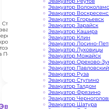
Эвакуатор Реутов
+ 100 РУБЛЕЙ ЗА КИЛОМЕТР
Эвакуатор Волоколам
Эвакуатор Воскресенс
Эвакуатор Егорьевск
Стоимость
Эвакуатор Зарайск
эвакуации и
Эвакуатор Кашира
перемещения
Эвакуатор Клин
кроссоверов
Эвакуатор Лосино-Пе
+7 985 222 99 01
тоэвакуатором
What
Эвакуатор Луховицы
а Подольском
Эвакуатор Можайск
шоссе
Эвакуатор Орехово-Зу
Эвакуатор Павловский
Эвакуатор Руза
Эвакуатор Ступино
Эвакуатор Талдом
Эвакуатор Фрязино
Эвакуатор Черноголов
Эвакуатор Шатура
Эвакуатор для внедорожни