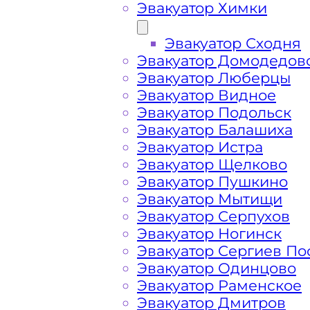
Эвакуатор Химки
Эвакуатор Сходня
Эвакуатор Домодедов
Эвакуатор Люберцы
Эвакуатор Видное
Эвакуатор Подольск
Эвакуатор Балашиха
Эвакуатор Истра
Эвакуатор Щелково
Эвакуатор Пушкино
Эвакуатор Мытищи
Как перевезти 
Эвакуатор Серпухов
Эвакуатор Ногинск
Эвакуатор Сергиев По
Середниково?
Эвакуатор Одинцово
Эвакуатор Раменское
Эвакуатор Дмитров
Перевозка автомобиля по Середник