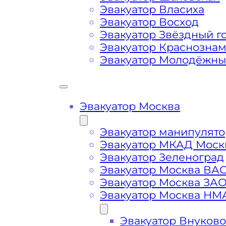
Эвакуатор Власиха
Затрудняющие факторы – блокировк
Эвакуатор Восход
передач (АКПП)
Эвакуатор Звёздный г
Эвакуатор Краснозна
Эвакуатор Молодёжн
Сложная эвакуация при аварии, из
Буксировка автомобиля из подземн
Эвакуатор Москва
Эвакуатор манипулято
Эвакуатор МКАД Моск
Эвакуатор Зеленоград
Эвакуатор Москва ВА
Эвакуатор Москва ЗА
Эвакуатор Москва НМ
Эвакуатор Внуково