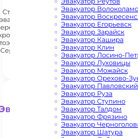
Эвакуатор Реутов
Эвакуатор Волоколам
Стоимость
Эвакуатор Воскресенс
эвакуации и
Эвакуатор Егорьевск
перемещения
Эвакуатор Зарайск
кроссоверов
+7 985 222 99 01
What
Эвакуатор Кашира
тоэвакуатором
Эвакуатор Клин
 Середниково
Эвакуатор Лосино-Пе
Эвакуатор Луховицы
Эвакуатор Можайск
Эвакуатор Орехово-Зу
Эвакуатор Павловский
Эвакуатор Руза
Эвакуатор Ступино
Эвакуатор для внедорожни
Эвакуатор Талдом
Эвакуатор Фрязино
Эвакуатор Черноголов
Эвакуатор Шатура