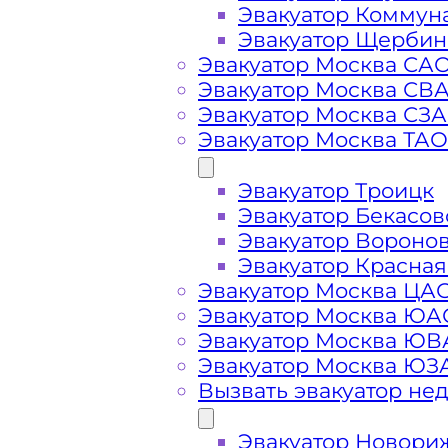
Эвакуатор Коммун
Эвакуатор Щербин
Эвакуатор Москва СА
Эвакуатор Москва СВ
Эвакуатор Москва СЗ
Эвакуатор Москва ТАО
Стоимость
Эвакуатор Троицк
Эвакуатор Бекасов
услуг
Эвакуатор Вороно
Эвакуатор Красная
эвакуатора в
Эвакуатор Москва ЦА
Эвакуатор Москва ЮА
Эвакуатор Москва Ю
Середниково
Эвакуатор Москва ЮЗ
Вызвать эвакуатор не
Эвакуатор Новори