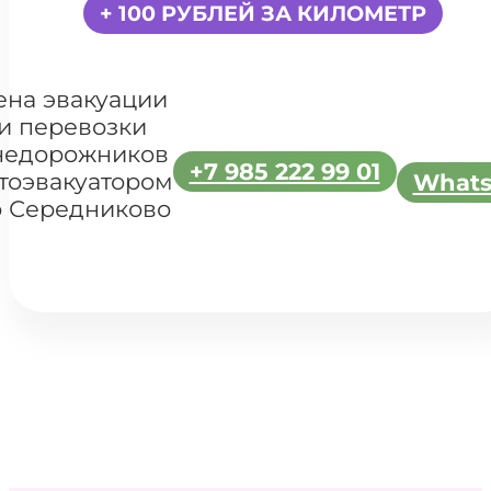
+ 100 РУБЛЕЙ ЗА КИЛОМЕТР
ена эвакуации
и перевозки
недорожников
+7 985 222 99 01
тоэвакуатором
What
о Середниково