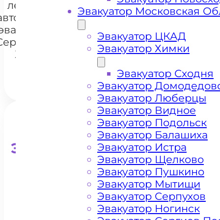
легковых
Эвакуатор Московская Об
автомобилей
+7 985 222 99 01
WhatsA
эвакуатором
Эвакуатор ЦКАД
Середниково
Эвакуатор Химки
Химки
Эвакуатор Сходня
Эвакуатор Домодедов
Эвакуатор Люберцы
Эвакуатор Видное
Эвакуатор Подольск
Эвакуатор Балашиха
Эвакуатор для кроссоверо
Эвакуатор Истра
Эвакуатор Щелково
Эвакуатор Пушкино
Эвакуатор Мытищи
Эвакуатор Серпухов
Эвакуатор Ногинск