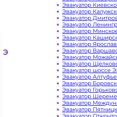
Эвакуатор Киевск
Эвакуатор Калужс
Эвакуатор Дмитро
Эвакуатор Ленинг
Эвакуатор Минско
Эвакуатор Каширс
Эвакуатор Яросла
Эвакуатор Варшав
Эвакуатор для легковых ав
Эвакуатор Можайс
Эвакуатор Щелков
Эвакуатор шоссе Э
Эвакуатор Алтуфь
Эвакуатор Боровс
Эвакуатор Горьков
Эвакуатор Шереме
Эвакуатор Междун
Эвакуатор Пятниц
Эвакуатор Открыт