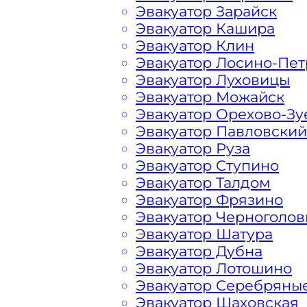
Эвакуатор Зарайск
Расчет стоимости эвакуатора за км 
Эвакуатор Кашира
каждом конкретном случае осущест
Эвакуатор Клин
готова порадовать доступными цена
Эвакуатор Лосино-Пе
автомобилистов и гостей Столицы.
Эвакуатор Луховицы
Эвакуатор Можайск
Эвакуатор Орехово-Зу
На стоимость эвакуации 
Эвакуатор Павловский
Эвакуатор Руза
Эвакуатор Ступино
Габариты, вес и тип эвакуируемог
Эвакуатор Талдом
Эвакуатор Фрязино
Заказанный
эвакуатор манипулято
Эвакуатор Черноголов
платформой
Эвакуатор Шатура
Эвакуатор Дубна
Эвакуатор Лотошино
Маршрут от места вызова эвакуато
Эвакуатор Серебряны
города Середниково
Эвакуатор Шаховская