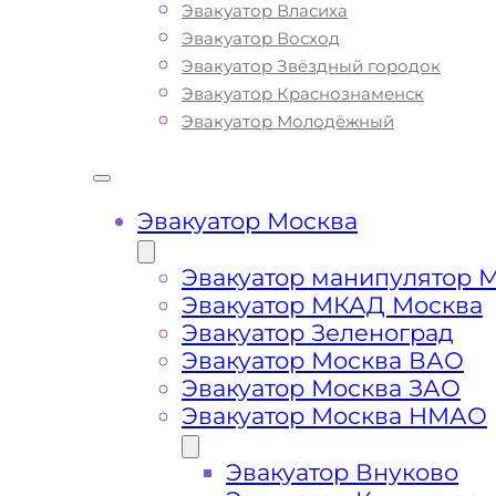
Эвакуатор Власиха
все, что нужно для оперативной и
Эвакуатор Восход
безопасной эвакуации вашего авто:
Эвакуатор Звёздный городок
доступные цены, круглосуточную свя
Эвакуатор Краснознаменск
профессиональных водителей с бо
Эвакуатор Молодёжный
опытом работы. Мы предлагаем
круглосуточную техническую помощ
эвакуатора на дороге по низкой стои
Наша компания имеет большой опыт
Эвакуатор Москва
сфере транспортировки и гарантиру
качество услуг эвакуации в районе
Эвакуатор манипулятор 
Некрасовка Москва. Мы используем 
Эвакуатор МКАД Москва
современное оборудование и технику
Эвакуатор Зеленоград
позволяет срочно и безопасно эвак
Эвакуатор Москва ВАО
ваш автомобиль с Московских,
Эвакуатор Москва ЗАО
Подмосковных шоссе, автотрасс и
Эвакуатор Москва НМАО
автомагистралей в ЮВАО при поло
транспортного средства или ДТП. Вы
Эвакуатор Внуково
можете ознакомиться с полным спи