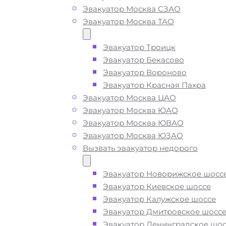
Эвакуатор Москва СЗАО
Эвакуатор Москва ТАО
Вызвать эвакуатор в
районе Некрасовка
Эвакуатор Троицк
Эвакуатор Бекасово
Москва недорого
Эвакуатор Вороново
Эвакуатор Красная Пахра
Эвакуатор Москва ЦАО
Эвакуатор Некрасовка дешево -
Эвакуатор Москва ЮАО
приедем быстро
, при срочном выз
Эвакуатор Москва ЮВАО
подача ближайшего эвакуатора в р
Эвакуатор Москва ЮЗАО
Некрасовка Москва производится
Вызвать эвакуатор недорого
минут
Эвакуатор Новорижское шосс
Эвакуатор Киевское шоссе
Погрузим бережно
- в наличии вс
Эвакуатор Калужское шоссе
оборудование для эвакуации и
Эвакуатор Дмитровское шосс
перевозки автомобиля по району
Эвакуатор Ленинградское шос