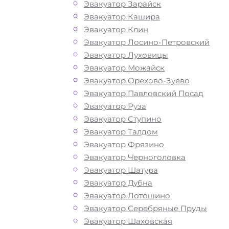
Как перевезти
Эвакуатор Зарайск
Эвакуатор Кашира
Эвакуатор Клин
авто в районе
Эвакуатор Лосино-Петровский
Эвакуатор Луховицы
Некрасовка
Эвакуатор Можайск
Эвакуатор Орехово-Зуево
Москва?
Эвакуатор Павловский Посад
Эвакуатор Руза
Эвакуатор Ступино
Эвакуатор Талдом
Перевозка автомобиля по району
Эвакуатор Фрязино
Некрасовка в ЮВАО эвакуатором «
Эвакуатор Черноголовка
дешево, круглосуточно и срочно – эт
Эвакуатор Шатура
возможность быстро и без лишних з
Эвакуатор Дубна
решить возникшие на дороге пробл
Эвакуатор Лотошино
автомобилем. Мы рады предложить 
Эвакуатор Серебряные Пруды
свои услуги по вызову автоэвакуатор
Эвакуатор Шаховская
Звоните по телефону — у нас вы най