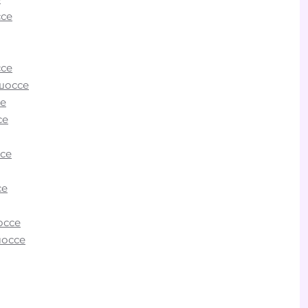
се
се
шоссе
е
о
се
оры
се
рогах,
ки 24
се
омощь
оссе
шоссе