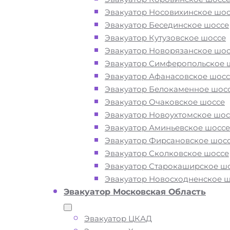
Закажите услугу "эвакуатор
Эвакуатор Носовихинское шос
Некрасовка Москва"
по номеру
Эвакуатор Бесединское шоссе
телефона или "онлайн" на сайте
Эвакуатор Кутузовское шоссе
компании «МОБИ»
Эвакуатор Новорязанское шос
Эвакуатор Симферопольское 
Эвакуатор Афанасовское шосс
Вам необходимы услуги ближайшег
Эвакуатор Белокаменное шос
эвакуатора по району Некрасовка в
Эвакуатор Очаковское шоссе
ЮВАО? Рядом и недорого? Эвакуат
Эвакуатор Новоухтомское шос
«МОБИ» Москва находятся на автодо
Эвакуатор Аминьевское шоссе
улицах и площадях района Некрасов
Эвакуатор Фирсановское шос
часа в сутки. Обращайтесь к нам
Эвакуатор Сколковское шоссе
круглосуточно, мы готовы оказать п
Эвакуатор Старокаширское ш
на дороге в любой ситуации и
Эвакуатор Новосходненское 
гарантируем низкие цены и высокое
Эвакуатор Московская Область
качество наших услуг.
Эвакуатор ЦКАД