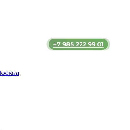
зь и
льшим
ь
+7 985 222 99 01
мости.
 в
ет
Москва
только
, что
уировать
мке
 всегда
ском