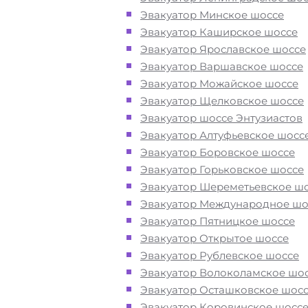
Некрасовка в ЮВАО при поломке 
Эвакуатор Минское шоссе
после ДТП
Эвакуатор Каширское шоссе
Эвакуатор Ярославское шоссе
Перевезём аккуратно
- за рулем
Эвакуатор Варшавское шоссе
автоэвакуаторов только водители
Эвакуатор Можайское шоссе
профессионалы
Эвакуатор Щелковское шоссе
Эвакуатор шоссе Энтузиастов
Эвакуатор Алтуфьевское шосс
Цена известна при заказе услуги
Эвакуатор Боровское шоссе
"
Эвакуатор
Некрасовка недорого" -
Эвакуатор Горьковское шоссе
доступная стоимость услуг без скр
Эвакуатор Шереметьевское ш
наценок
Эвакуатор Международное шо
Эвакуатор Пятницкое шоссе
Круглосуточная поддержка
- раб
Эвакуатор Открытое шоссе
службы эвакуации в районе Некра
Эвакуатор Рублевское шоссе
Москва осуществляется 24 часа в с
Эвакуатор Волоколамское шо
Эвакуатор Осташковское шос
Эвакуатор Коровинское шосс