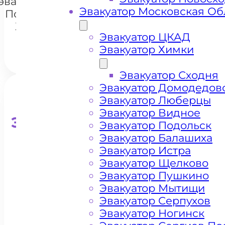
эвакуатором
Эвакуатор Московская Об
Подолино
Химки
Эвакуатор ЦКАД
Эвакуатор Химки
Эвакуатор Сходня
Эвакуатор Домодедов
Эвакуатор Люберцы
Эвакуатор Видное
Эвакуатор для кроссоверо
Эвакуатор Подольск
Эвакуатор Балашиха
Эвакуатор Истра
Эвакуатор Щелково
Эвакуатор Пушкино
Эвакуатор Мытищи
Эвакуатор Серпухов
Эвакуатор Ногинск