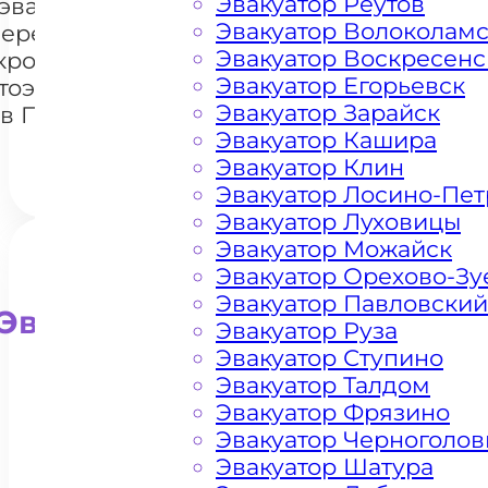
Эвакуатор Реутов
эвакуации и
Эвакуатор Волоколам
перемещения
Эвакуатор Воскресенс
кроссоверов
+7 985 222 99 01
What
Эвакуатор Егорьевск
тоэвакуатором
Эвакуатор Зарайск
в Подолино
Эвакуатор Кашира
Эвакуатор Клин
Эвакуатор Лосино-Пе
Эвакуатор Луховицы
Эвакуатор Можайск
Эвакуатор Орехово-Зу
Эвакуатор Павловский
Эвакуатор для внедорожни
Эвакуатор Руза
Эвакуатор Ступино
Эвакуатор Талдом
Эвакуатор Фрязино
Эвакуатор Черноголов
Эвакуатор Шатура