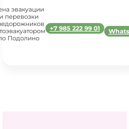
ена эвакуации
и перевозки
недорожников
+7 985 222 99 01
тоэвакуатором
What
по Подолино