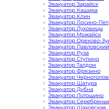
Эвакуатор Зарайск
порадовать доступными ценами Хим
Эвакуатор Кашира
гостей Столицы.
Эвакуатор Клин
Эвакуатор Лосино-Пе
На стоимость эвакуации 
Эвакуатор Луховицы
Эвакуатор Можайск
Эвакуатор Орехово-Зу
Эвакуатор Павловский
Габариты, вес и тип эвакуируемог
Эвакуатор Руза
Эвакуатор Ступино
Заказанный
эвакуатор манипулято
Эвакуатор Талдом
платформой
Эвакуатор Фрязино
Эвакуатор Черноголов
Маршрут от места вызова эвакуато
Эвакуатор Шатура
города Подолино
Эвакуатор Дубна
Эвакуатор Лотошино
Эвакуатор Серебряны
Затрудняющие факторы – блокировк
Эвакуатор Шаховская