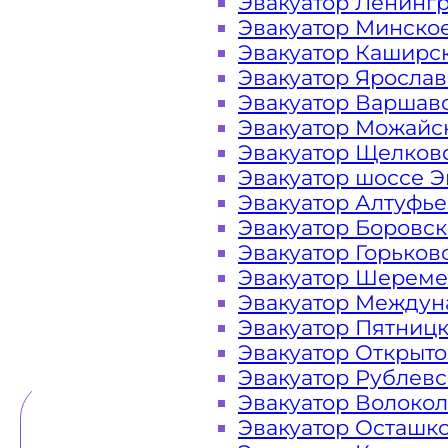
Эвакуатор Ленинг
Эвакуатор Минско
Закажите услугу "
эвакуатор Хим
Эвакуатор Каширс
"онлайн" на сайте компании «МОБ
Эвакуатор Яросла
Эвакуатор Варшав
Эвакуатор Можайс
Эвакуатор Щелков
Вам необходимы услуги ближайшег
Эвакуатор шоссе Э
Эвакуаторы «МОБИ» находятся на 
Эвакуатор Алтуфь
городского округа Химки, в Мо
Эвакуатор Боровс
Обращайтесь к нам круглосуточно
Эвакуатор Горьков
ситуации и гарантируем низк
Эвакуатор Шереме
Эвакуатор Междун
Эвакуатор Пятниц
ТЕЛЕФОН
WHATSAPP
Эвакуатор Открыт
Эвакуатор Рублев
Эвакуатор Волоко
Эвакуатор Осташк