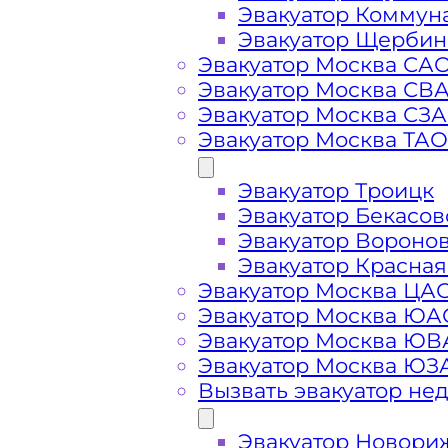
Эвакуатор Коммун
Эвакуатор Щербин
Эвакуатор Москва СА
Эвакуатор Москва СВ
Стоимость
Эвакуатор Москва СЗ
Эвакуатор Москва ТАО
услуг
Эвакуатор Троицк
Эвакуатор Бекасов
эвакуатора в
Эвакуатор Вороно
Эвакуатор Красная
Подолино
Эвакуатор Москва ЦА
Эвакуатор Москва ЮА
Эвакуатор Москва Ю
Эвакуатор Москва ЮЗ
Вызвать эвакуатор не
Эвакуатор Новори