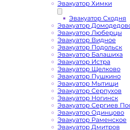
Эвакуатор Химки
Эвакуатор Сходня
Эвакуатор Домодедов
Эвакуатор Люберцы
Эвакуатор Видное
Эвакуатор Подольск
Эвакуатор Балашиха
Эвакуатор Истра
Эвакуатор Щелково
Эвакуатор Пушкино
Эвакуатор Мытищи
Как перевезти 
Эвакуатор Серпухов
Эвакуатор Ногинск
Эвакуатор Сергиев По
Перевозка автомобиля по Подолино
Эвакуатор Одинцово
круглосуточно и срочно – это возмо
Эвакуатор Раменское
возникшие проблемы с автомобилем
Эвакуатор Дмитров