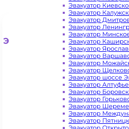
Эвакуатор Киевск
Эвакуатор Калужс
Эвакуатор Дмитро
Эвакуатор Ленинг
Эвакуатор Минско
Эвакуатор для легковых ав
Эвакуатор Каширс
Эвакуатор Яросла
Эвакуатор Варшав
Эвакуатор Можайс
Эвакуатор Щелков
Эвакуатор шоссе Э
Эвакуатор Алтуфь
Эвакуатор Боровс
Эвакуатор Горьков
Эвакуатор Шереме
Эвакуатор Междун
Эвакуатор Пятниц
Эвакуатор Открыт