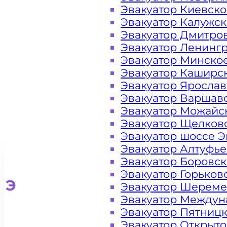
Березовой
Эвакуатор Киевск
Эвакуатор Калужс
аллее
Эвакуатор Дмитро
Эвакуатор Ленинг
Эвакуатор Минско
Эвакуатор Каширс
Эвакуатор Яросла
Эвакуатор Варшав
Эвакуатор Можайс
Эвакуатор Щелков
Эвакуатор шоссе Э
Эвакуатор Алтуфь
Эвакуатор Боровс
Эвакуатор Горьков
Эвакуатор для легковых ав
Эвакуатор Шереме
Эвакуатор Междун
Эвакуатор Пятниц
Эвакуатор Открыт