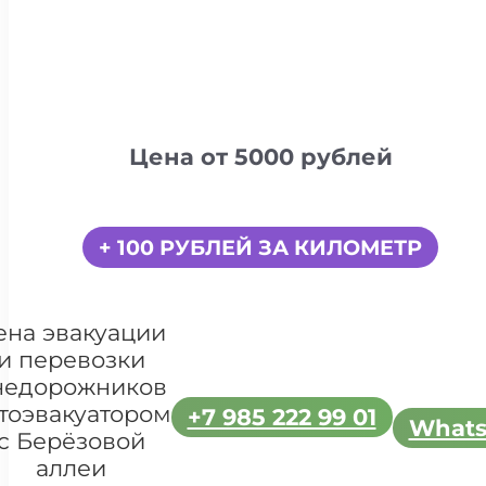
Цена от 5000 рублей
+ 100 РУБЛЕЙ ЗА КИЛОМЕТР
ена эвакуации
и перевозки
недорожников
тоэвакуатором
+7 985 222 99 01
What
с Берёзовой
аллеи