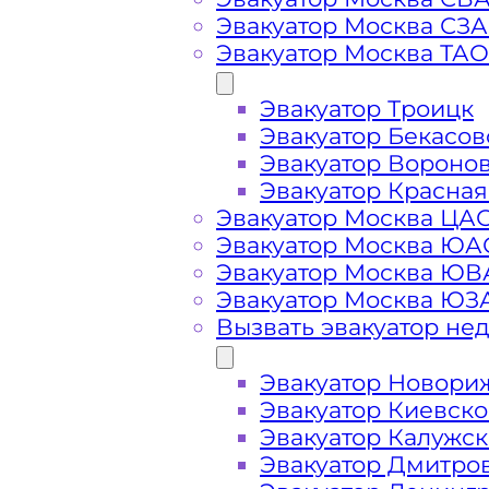
Эвакуатор Москва СЗ
Эвакуатор Москва ТАО
Вызвать эвакуатор н
Эвакуатор Троицк
Эвакуатор Бекасов
Эвакуатор Берёзовая аллея Зелено
Эвакуатор Вороно
вызове, подача ближайшего эвакуа
Эвакуатор Красная
минут
Эвакуатор Москва ЦА
Эвакуатор Москва ЮА
Эвакуатор Москва Ю
Погрузим бережно
- в наличии в
Эвакуатор Москва ЮЗ
автомобиля с Берёзовой аллеи пр
Вызвать эвакуатор не
Перевезём аккуратно
- за рулем 
Эвакуатор Новори
Эвакуатор Киевск
Эвакуатор Калужс
Цена известна при заказе услуги
Эвакуатор Дмитро
доступная стоимость услуг без ск