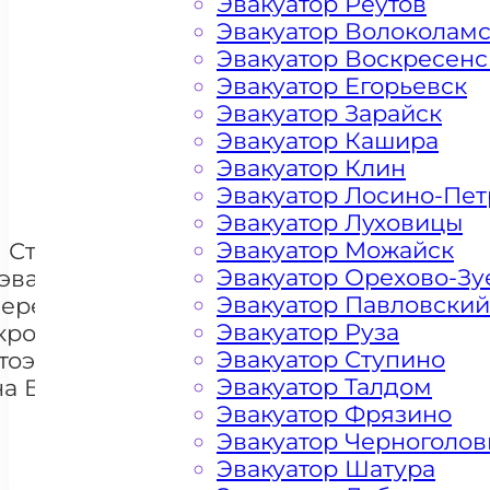
Эвакуатор Реутов
Эвакуатор Волоколам
Эвакуатор Воскресенс
Цена от 4500 рублей
Эвакуатор Егорьевск
Эвакуатор Зарайск
Эвакуатор Кашира
+ 100 РУБЛЕЙ ЗА КИЛОМЕТР
Эвакуатор Клин
Эвакуатор Лосино-Пе
Эвакуатор Луховицы
Эвакуатор Можайск
Стоимость
Эвакуатор Орехово-Зу
эвакуации и
Эвакуатор Павловский
перемещения
Эвакуатор Руза
кроссоверов
+7 985 222 99 01
Эвакуатор Ступино
тоэвакуатором
What
Эвакуатор Талдом
на Березовой
Эвакуатор Фрязино
аллее
Эвакуатор Черноголов
Эвакуатор Шатура