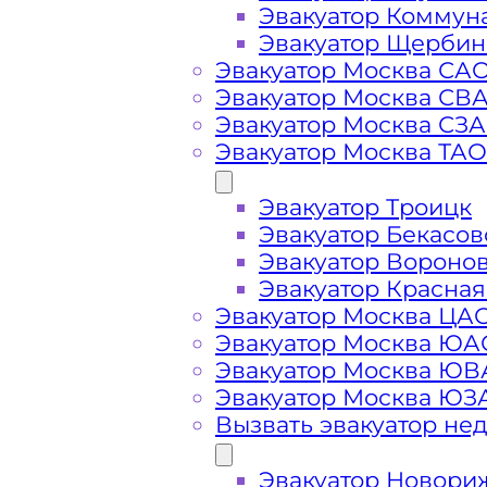
Эвакуатор Коммун
Эвакуатор Щербин
Эвакуатор Москва СА
Эвакуатор Москва СВ
Эвакуатор Москва СЗ
Эвакуатор Москва ТАО
Эвакуатор Троицк
Эвакуатор Бекасов
Эвакуатор Вороно
Эвакуатор Красная
Стоимость
Эвакуатор Москва ЦА
Эвакуатор Москва ЮА
услуг
Эвакуатор Москва Ю
Эвакуатор Москва ЮЗ
Вызвать эвакуатор не
эвакуатора на
Эвакуатор Новори