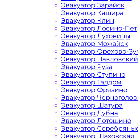
Эвакуатор Зарайск
Эвакуатор Кашира
Эвакуатор Клин
Берёзовая аллея Зеленог
Эвакуатор Лосино-Пе
Эвакуатор Луховицы
Расчет стоимости эвакуатора за км 
Эвакуатор Можайск
Зеленограде, в каждом конкретном 
Эвакуатор Орехово-Зу
Наша фирма всегда готова порадова
Эвакуатор Павловский
Подмосковных автомобилистов и гос
Эвакуатор Руза
Эвакуатор Ступино
Эвакуатор Талдом
На стоимость эвакуации 
Эвакуатор Фрязино
Эвакуатор Черноголов
Эвакуатор Шатура
Габариты, вес и тип эвакуируемог
Эвакуатор Дубна
Эвакуатор Лотошино
Эвакуатор Серебряны
Заказанный
эвакуатор манипулято
Эвакуатор Шаховская
платформой