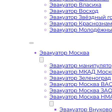
Эвакуатор Власиха
Эвакуатор Восход
Маршрут от места вызова эвакуато
Эвакуатор Звёздный г
Березовой аллеи
Эвакуатор Краснозна
Эвакуатор Молодёжн
Затрудняющие факторы – блокировк
передач (АКПП)
Эвакуатор Москва
Сложная эвакуация при аварии, из
Эвакуатор манипулято
Эвакуатор МКАД Моск
Буксировка автомобиля из подземн
Эвакуатор Зеленоград
Эвакуатор Москва ВА
Эвакуатор Москва ЗА
Эвакуатор Москва НМ
Эвакуатор Внуково