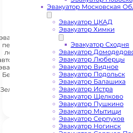
Эвакуатор Московская Об
+ 100 РУБЛЕЙ ЗА КИЛОМЕТР
Эвакуатор ЦКАД
Эвакуатор Химки
Цена
эвакуации и
Эвакуатор Сходня
перевозки
Эвакуатор Домодедов
легковых
Эвакуатор Люберцы
автомобилей
+7 985 222 99 01
Эвакуатор Видное
эвакуатором
WhatsA
Эвакуатор Подольск
Берёзовая
Эвакуатор Балашиха
аллея
Эвакуатор Истра
Зеленоград
Эвакуатор Щелково
Эвакуатор Пушкино
Эвакуатор Мытищи
Эвакуатор Серпухов
Эвакуатор Ногинск