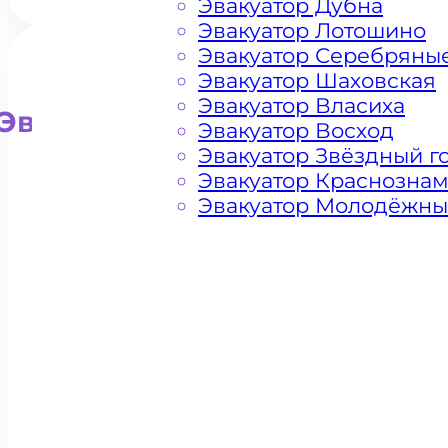
Эвакуатор Дубна
Эвакуатор Лотошино
Эвакуатор Серебряны
Эвакуатор Шаховская
Эвакуатор Власиха
Эвакуатор для внедорожни
Эвакуатор Восход
Эвакуатор Звёздный г
Эвакуатор Краснозна
Эвакуатор Молодёжн