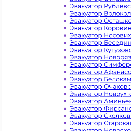
Эвакуатор Рублев
Эвакуатор Волоко
Эвакуатор Осташк
Эвакуатор Корови
Эвакуатор Носови
Эвакуатор Беседи
Эвакуатор Кутузов
Эвакуатор Новоря
Эвакуатор Симфер
Эвакуатор Афанас
Эвакуатор Белока
Эвакуатор Очаков
Эвакуатор Новоух
Эвакуатор Аминье
Эвакуатор Фирсан
Цена от 4000 рублей
Эвакуатор Сколков
Эвакуатор Старок
Эвакуатор Новосх