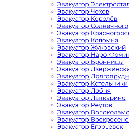
Эвакуатор Электроста
Эвакуатор Чехов
Перевозка автомобиля по району О
Эвакуатор Королёв
«МОБИ» дешево, круглосуточно и сро
Эвакуатор Солнечного
лишних затрат решить возникшие н
Эвакуатор Красногорс
предложить вам свои услуги по вызо
Эвакуатор Коломна
нас вы найдете все, что нужно для 
Эвакуатор Жуковский
авто: доступные цены, круглосуточн
Эвакуатор Наро-Фоми
большим опытом работы. Мы предла
Эвакуатор Бронницы
эвакуатора на дороге по низкой ст
Эвакуатор Дзержинск
в сфере транспортировки и гарантир
Эвакуатор Долгопруд
Очаково-Матвеевское Москва. Мы и
Эвакуатор Котельники
оборудование и технику, что позвол
Эвакуатор Лобня
автомобиль с Московских, Подмосков
Эвакуатор Лыткарино
ЗАО при поломке транспортного сре
Эвакуатор Реутов
ознакомиться с полным списком услу
Эвакуатор Волоколам
Административном Округе Столицы
Эвакуатор Воскресенс
Эвакуатор Егорьевск