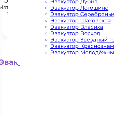
Очаково-
Эвакуатор Дубна
Матвеевское
Эвакуатор Лотошино
Москва
Эвакуатор Серебряны
Эвакуатор Шаховская
Эвакуатор Власиха
Эвакуатор Восход
Эвакуатор Звёздный г
Эвакуатор Краснозна
Эвакуатор Молодёжн
Эвакуатор для внедорожни