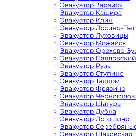
Эвакуатор Зарайск
Эвакуатор Кашира
Очаково-Матвеевское Как
Эвакуатор Клин
Эвакуатор Лосино-Пе
Эвакуатор Луховицы
Расчет стоимости эвакуатора за км 
Эвакуатор Можайск
Матвеевского, в каждом конкретном
Эвакуатор Орехово-Зу
Наша фирма всегда готова порадова
Эвакуатор Павловский
Подмосковных автомобилистов и Гос
Эвакуатор Руза
Эвакуатор Ступино
На стоимость эвакуации 
Эвакуатор Талдом
Эвакуатор Фрязино
Эвакуатор Черноголов
Габариты, вес и тип эвакуируемог
Эвакуатор Шатура
Эвакуатор Дубна
Эвакуатор Лотошино
Заказанный
эвакуатор манипулято
Эвакуатор Серебряны
платформой
Эвакуатор Шаховская