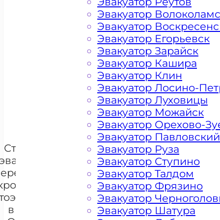
Эвакуатор Реутов
Эвакуатор Волоколам
Эвакуатор Воскресенс
Эвакуатор Егорьевск
Эвакуатор Зарайск
Эвакуатор Кашира
Цена от 4500 рублей
Эвакуатор Клин
Эвакуатор Лосино-Пе
Эвакуатор Луховицы
+ 100 РУБЛЕЙ ЗА КИЛОМЕТР
Эвакуатор Можайск
Эвакуатор Орехово-Зу
Эвакуатор Павловский
Стоимость
Эвакуатор Руза
эвакуации и
Эвакуатор Ступино
перемещения
Эвакуатор Талдом
кроссоверов
Эвакуатор Фрязино
тоэвакуатором
Эвакуатор Черноголов
+7 985 222 99 01
в районе
What
Эвакуатор Шатура