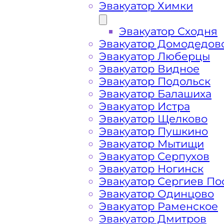
Эвакуатор Химки
Эвакуатор Сходня
Эвакуатор Домодедов
Эвакуатор Люберцы
Эвакуатор Видное
Эвакуатор Подольск
Эвакуатор Балашиха
Эвакуатор Истра
Эвакуатор Щелково
Эвакуатор Пушкино
Эвакуатор Мытищи
Эвакуатор Серпухов
Эвакуатор Ногинск
Эвакуатор Сергиев По
Как перевезти 
Эвакуатор Одинцово
Эвакуатор Раменское
Очаково-Матве
Эвакуатор Дмитров