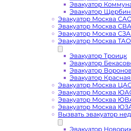
Эвакуатор Коммун
Эвакуатор Щербин
Эвакуатор Москва СА
Эвакуатор Москва СВ
Эвакуатор Москва СЗ
Эвакуатор Москва ТАО
Эвакуатор Троицк
Эвакуатор Бекасов
Эвакуатор Вороно
Стоимость
Эвакуатор Красная
Эвакуатор Москва ЦА
Эвакуатор Москва ЮА
услуг
Эвакуатор Москва Ю
Эвакуатор Москва ЮЗ
эвакуатора в
Вызвать эвакуатор не
Эвакуатор Новори