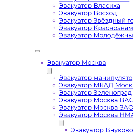
Эвакуатор Власиха
Маршрут от места вызова эвакуато
Эвакуатор Восход
района Москвы Очаково-Матвеевс
Эвакуатор Звёздный г
Эвакуатор Краснозна
Эвакуатор Молодёжн
Затрудняющие факторы – блокировк
передач (АКПП)
Эвакуатор Москва
Сложная эвакуация при аварии, из
Эвакуатор манипулято
Буксировка автомобиля из подземн
Эвакуатор МКАД Моск
Эвакуатор Зеленоград
Эвакуатор Москва ВА
Эвакуатор Москва ЗА
Эвакуатор Москва НМ
Эвакуатор Внуково