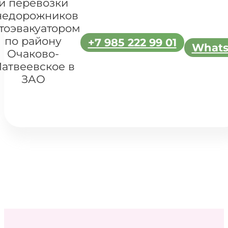
и перевозки
недорожников
тоэвакуатором
по району
+7 985 222 99 01
What
Очаково-
атвеевское в
ЗАО