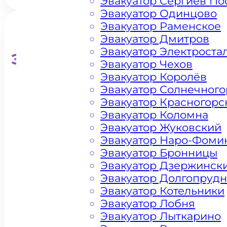
Эвакуатор Сергиев По
Эвакуатор Одинцово
Эвакуатор Раменское
Эвакуатор Дмитров
Эвакуатор Электроста
Эвакуатор для кроссоверо
Эвакуатор Чехов
Эвакуатор Королёв
Эвакуатор Солнечного
Эвакуатор Красногорс
Эвакуатор Коломна
Эвакуатор Жуковский
Эвакуатор Наро-Фоми
Эвакуатор Бронницы
Эвакуатор Дзержинск
Эвакуатор Долгопруд
Эвакуатор Котельники
Эвакуатор Лобня
Эвакуатор Лыткарино