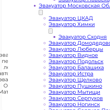
Эвакуатор Московская Об
Цена от 4000 рублей
Эвакуатор ЦКАД
Эвакуатор Химки
+ 100 РУБЛЕЙ ЗА КИЛОМЕТР
Эвакуатор Сходня
Эвакуатор Домодедов
Цена
Эвакуатор Люберцы
эвакуации и
Эвакуатор Видное
перевозки
Эвакуатор Подольск
легковых
Эвакуатор Балашиха
автомобилей
Эвакуатор Истра
+7 985 222 99 01
WhatsA
эвакуатором
Эвакуатор Щелково
Очаково-
Эвакуатор Пушкино
Матвеевское
Эвакуатор Мытищи
Эвакуатор Серпухов
Эвакуатор Ногинск