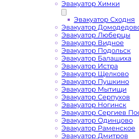
Эвакуатор Химки
Эвакуатор Сходня
Эвакуатор Домодедов
Эвакуатор Люберцы
Эвакуатор Видное
Эвакуатор Подольск
Эвакуатор Балашиха
Эвакуатор Истра
Эвакуатор Щелково
Эвакуатор Пушкино
Эвакуатор Мытищи
Как перевезти 
Эвакуатор Серпухов
Эвакуатор Ногинск
Эвакуатор Сергиев По
Красногорске?
Эвакуатор Одинцово
Эвакуатор Раменское
Эвакуатор Дмитров
Перевозка автомобиля по Красного