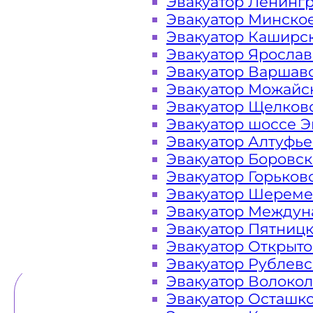
Эвакуатор Ленинг
Эвакуатор Минско
Закажите услугу "эвакуатор Кра
Эвакуатор Каширс
"онлайн" на сайте компании «МОБ
Эвакуатор Яросла
Эвакуатор Варшав
Эвакуатор Можайс
Эвакуатор Щелков
Вам необходимы услуги ближай
Эвакуатор шоссе Э
недорого? Эвакуаторы «МОБИ» Кр
Эвакуатор Алтуфь
Волоколамском и Ильинском шоссе
Эвакуатор Боровс
круглосуточно, мы готовы оказать п
Эвакуатор Горьков
низкие цены и в
Эвакуатор Шереме
Эвакуатор Междун
Эвакуатор Пятниц
ТЕЛЕФОН
WHATSAPP
Эвакуатор Открыт
Эвакуатор Рублев
Эвакуатор Волоко
Эвакуатор Осташк