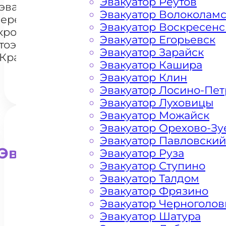
Эвакуатор Реутов
эвакуации и
Эвакуатор Волоколам
перемещения
Эвакуатор Воскресенс
кроссоверов
+7 985 222 99 01
What
Эвакуатор Егорьевск
тоэвакуатором
Эвакуатор Зарайск
 Красногорске
Эвакуатор Кашира
Эвакуатор Клин
Эвакуатор Лосино-Пе
Эвакуатор Луховицы
Эвакуатор Можайск
Эвакуатор Орехово-Зу
Эвакуатор Павловский
Эвакуатор для внедорожни
Эвакуатор Руза
Эвакуатор Ступино
Эвакуатор Талдом
Эвакуатор Фрязино
Эвакуатор Черноголов
Эвакуатор Шатура