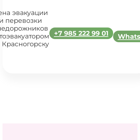
ена эвакуации
и перевозки
недорожников
+7 985 222 99 01
тоэвакуатором
What
 Красногорску