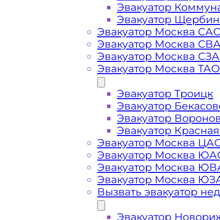
Эвакуатор Коммун
Эвакуатор Щербин
Эвакуатор Москва СА
Эвакуатор Москва СВ
Эвакуатор Москва СЗ
Эвакуатор Москва ТАО
Стоимость
Эвакуатор Троицк
услуг
Эвакуатор Бекасов
Эвакуатор Вороно
эвакуатора в
Эвакуатор Красная
Эвакуатор Москва ЦА
Эвакуатор Москва ЮА
Красногорске
Эвакуатор Москва Ю
Эвакуатор Москва ЮЗ
Вызвать эвакуатор не
Эвакуатор Новори