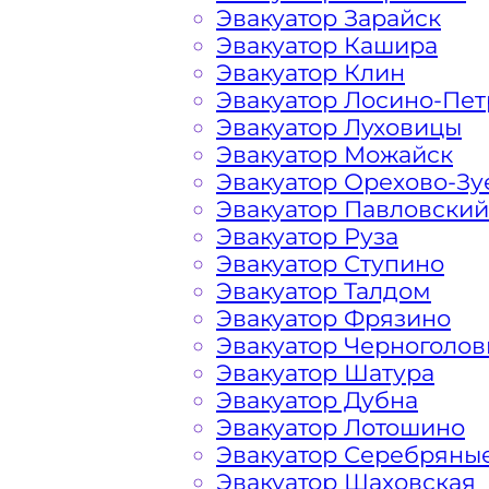
Эвакуатор Зарайск
Расчет стоимости эвакуатора за км 
Эвакуатор Кашира
каждом конкретном случае осущест
Эвакуатор Клин
готова порадовать доступными цена
Эвакуатор Лосино-Пе
Эвакуатор Луховицы
Эвакуатор Можайск
На стоимость эвакуации 
Эвакуатор Орехово-Зу
Эвакуатор Павловский
Эвакуатор Руза
Габариты, вес и тип эвакуируемог
Эвакуатор Ступино
Эвакуатор Талдом
Заказанный
эвакуатор манипулято
Эвакуатор Фрязино
платформой
Эвакуатор Черноголов
Эвакуатор Шатура
Эвакуатор Дубна
Маршрут от места вызова эвакуато
Эвакуатор Лотошино
города Красногорска
Эвакуатор Серебряны
Эвакуатор Шаховская