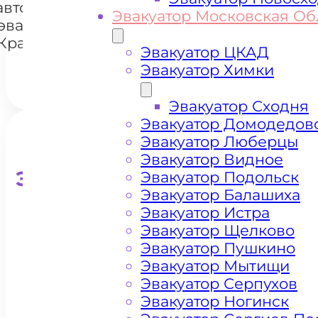
+7 985 222 99 01
автомобилей
WhatsA
Эвакуатор Московская Об
эвакуатором
Красногорск
Эвакуатор ЦКАД
Эвакуатор Химки
Эвакуатор Сходня
Эвакуатор Домодедов
Эвакуатор Люберцы
Эвакуатор Видное
Эвакуатор для кроссоверо
Эвакуатор Подольск
Эвакуатор Балашиха
Эвакуатор Истра
Эвакуатор Щелково
Эвакуатор Пушкино
Эвакуатор Мытищи
Эвакуатор Серпухов
Эвакуатор Ногинск