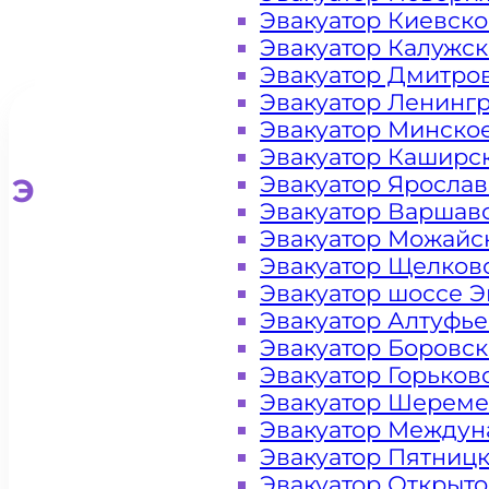
Эвакуатор Киевск
Эвакуатор Калужс
Эвакуатор Дмитро
Эвакуатор Ленинг
Эвакуатор Минско
Эвакуатор Каширс
Эвакуатор Яросла
Эвакуатор для легковых ав
Эвакуатор Варшав
Эвакуатор Можайс
Эвакуатор Щелков
Эвакуатор шоссе Э
Эвакуатор Алтуфь
Эвакуатор Боровс
Эвакуатор Горьков
Эвакуатор Шереме
Эвакуатор Междун
Эвакуатор Пятниц
Эвакуатор Открыт