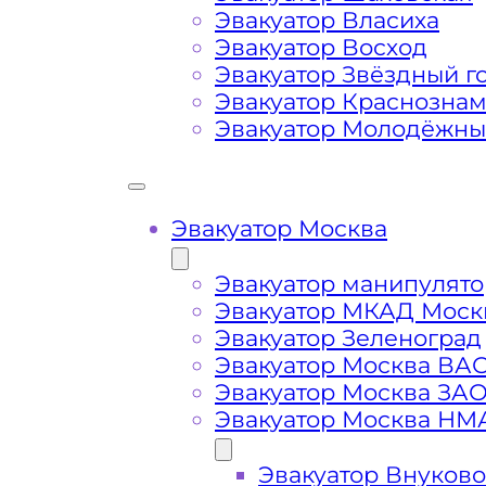
Затрудняющие факторы – блокировк
Эвакуатор Власиха
передач (АКПП)
Эвакуатор Восход
Эвакуатор Звёздный г
Эвакуатор Краснозна
Сложная эвакуация при аварии, из
Эвакуатор Молодёжн
Буксировка автомобиля из подземн
Эвакуатор Москва
Эвакуатор манипулято
Эвакуатор МКАД Моск
Эвакуатор Зеленоград
Эвакуатор Москва ВА
Эвакуатор Москва ЗА
Эвакуатор Москва НМ
Эвакуатор Внуково