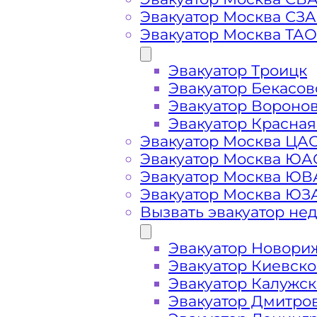
Эвакуатор Москва СЗ
Эвакуатор Москва ТАО
Вызвать эвакуатор
Эвакуатор Троицк
Эвакуатор Бекасов
Эвакуатор деревня Новая Солнечн
Эвакуатор Вороно
вызове, подача ближайшего эвакуа
Эвакуатор Красная
Эвакуатор Москва ЦА
Эвакуатор Москва ЮА
Погрузим бережно
- в наличии в
Эвакуатор Москва Ю
автомобиля по деревне Новая при
Эвакуатор Москва ЮЗ
Вызвать эвакуатор не
Перевезём аккуратно
- за рулем 
Эвакуатор Новори
Эвакуатор Киевск
Цена известна при заказе услуги
Эвакуатор Калужс
недорого" - доступная стоимость у
Эвакуатор Дмитро