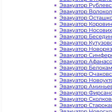
Эвакуатор Рублев
Эвакуатор Волоко
Эвакуатор Осташк
Эвакуатор Корови
Эвакуатор Носови
Эвакуатор Беседи
Эвакуатор Кутузов
Эвакуатор Новоря
Эвакуатор Симфер
Эвакуатор Афанас
Эвакуатор Белока
Эвакуатор Очаков
Эвакуатор Новоух
Эвакуатор Аминье
Эвакуатор Фирсан
Цена от 4000 рублей
Эвакуатор Сколков
Эвакуатор Старок
Эвакуатор Новосх