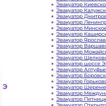
деревне
Эвакуатор Киевск
Эвакуатор Калужс
Новая
Эвакуатор Дмитро
Эвакуатор Ленинг
Эвакуатор Минско
Эвакуатор Каширс
Эвакуатор Яросла
Эвакуатор Варшав
Эвакуатор Можайс
Эвакуатор Щелков
Эвакуатор шоссе Э
Эвакуатор Алтуфь
Эвакуатор Боровс
Эвакуатор Горьков
Эвакуатор для легковых ав
Эвакуатор Шереме
Эвакуатор Междун
Эвакуатор Пятниц
Эвакуатор Открыт