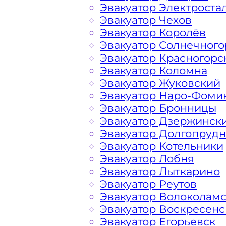
Новая?
Эвакуатор Электроста
Эвакуатор Чехов
Эвакуатор Королёв
Перевозка автомобиля по деревне 
Эвакуатор Солнечного
круглосуточно и срочно – это возмо
Эвакуатор Красногорс
возникшие проблемы с автомобилем
Эвакуатор Коломна
предложить вам свои услуги по вызо
Эвакуатор Жуковский
нас вы найдете все, что нужно для 
Эвакуатор Наро-Фоми
авто: доступные цены, круглосуточн
Эвакуатор Бронницы
большим опытом работы. Мы предла
Эвакуатор Дзержинск
эвакуатора на дороге по низкой ст
Эвакуатор Долгопруд
в сфере транспортировки и гарантир
Эвакуатор Котельники
Новая. Мы используем только соврем
Эвакуатор Лобня
позволяет срочно и безопасно эваку
Эвакуатор Лыткарино
Солнечногорского района, с Пятниц
Эвакуатор Реутов
транспортного средства или ДТП. В
Эвакуатор Волоколам
списком услуг эвакуатора и их ценой
Эвакуатор Воскресенс
и за пределами города
Эвакуатор Егорьевск