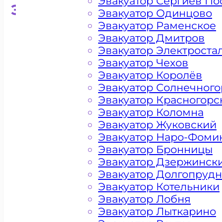
Эвакуатор Сергиев По
Эвакуатор для кроссоверо
Эвакуатор Одинцово
Эвакуатор Раменское
Эвакуатор Дмитров
Эвакуатор Электроста
Эвакуатор Чехов
Эвакуатор Королёв
Эвакуатор Солнечного
Эвакуатор Красногорс
Эвакуатор Коломна
Эвакуатор Жуковский
Эвакуатор Наро-Фоми
Эвакуатор Бронницы
Эвакуатор Дзержинск
Эвакуатор Долгопруд
Эвакуатор Котельники
Эвакуатор Лобня
Эвакуатор Лыткарино