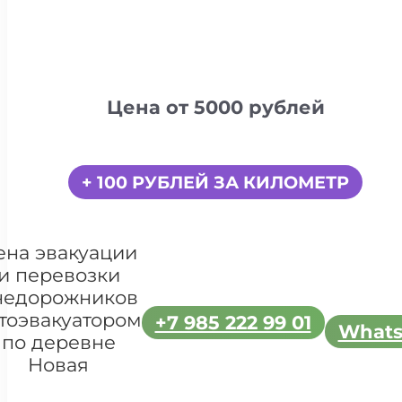
Цена от 5000 рублей
+ 100 РУБЛЕЙ ЗА КИЛОМЕТР
ена эвакуации
и перевозки
недорожников
тоэвакуатором
+7 985 222 99 01
What
по деревне
Новая