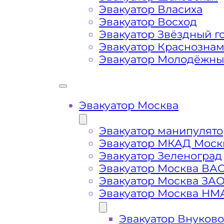
Эвакуатор Власиха
Эвакуатор Восход
Маршрут от места вызова эвакуато
Эвакуатор Звёздный г
деревни Новая
Эвакуатор Краснозна
Эвакуатор Молодёжн
Затрудняющие факторы – блокировк
передач (АКПП)
Эвакуатор Москва
Сложная эвакуация при аварии, из
Эвакуатор манипулято
Эвакуатор МКАД Моск
Буксировка автомобиля из подземн
Эвакуатор Зеленоград
Эвакуатор Москва ВА
Эвакуатор Москва ЗА
Эвакуатор Москва НМ
Эвакуатор Внуково