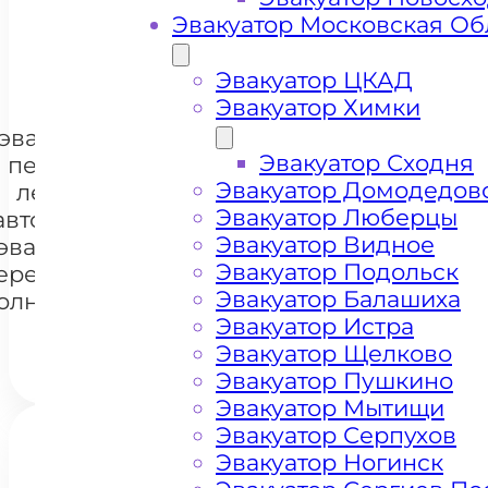
Эвакуатор Московская Об
+ 100 РУБЛЕЙ ЗА КИЛОМЕТР
Эвакуатор ЦКАД
Эвакуатор Химки
Цена
эвакуации и
Эвакуатор Сходня
перевозки
Эвакуатор Домодедов
легковых
Эвакуатор Люберцы
автомобилей
+7 985 222 99 01
Whats
Эвакуатор Видное
эвакуатором
Эвакуатор Подольск
еревня Новая
Эвакуатор Балашиха
олнечногорск
Эвакуатор Истра
Эвакуатор Щелково
Эвакуатор Пушкино
Эвакуатор Мытищи
Эвакуатор Серпухов
Эвакуатор Ногинск