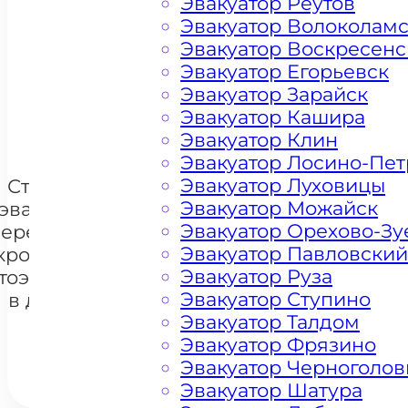
Эвакуатор Реутов
Эвакуатор Волоколам
Цена от 4500 рублей
Эвакуатор Воскресенс
Эвакуатор Егорьевск
Эвакуатор Зарайск
+ 100 РУБЛЕЙ ЗА КИЛОМЕТР
Эвакуатор Кашира
Эвакуатор Клин
Эвакуатор Лосино-Пе
Эвакуатор Луховицы
Стоимость
Эвакуатор Можайск
эвакуации и
Эвакуатор Орехово-Зу
перемещения
Эвакуатор Павловский
кроссоверов
+7 985 222 99 01
Эвакуатор Руза
тоэвакуатором
What
Эвакуатор Ступино
в деревне
Эвакуатор Талдом
Новая
Эвакуатор Фрязино
Эвакуатор Черноголов
Эвакуатор Шатура