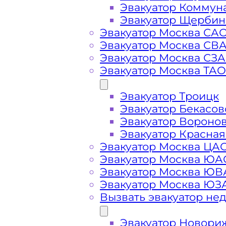
Эвакуатор Коммун
Эвакуатор Щербин
Эвакуатор Москва СА
Эвакуатор Москва СВ
Эвакуатор Москва СЗ
Эвакуатор Москва ТАО
Эвакуатор Троицк
Эвакуатор Бекасов
Эвакуатор Вороно
Эвакуатор Красная
Стоимость
Эвакуатор Москва ЦА
Эвакуатор Москва ЮА
услуг
Эвакуатор Москва Ю
Эвакуатор Москва ЮЗ
Вызвать эвакуатор не
эвакуатора в
Эвакуатор Новори