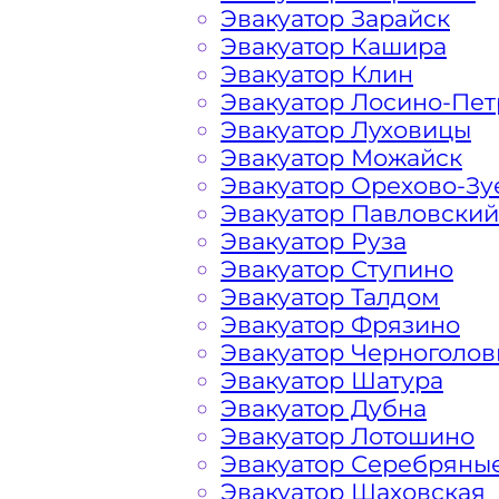
Эвакуатор Зарайск
Эвакуатор Кашира
Эвакуатор Клин
деревня Новая Солнечног
Эвакуатор Лосино-Пе
Эвакуатор Луховицы
Расчет стоимости эвакуатора за км 
Эвакуатор Можайск
каждом конкретном случае осущест
Эвакуатор Орехово-Зу
готова порадовать доступными цена
Эвакуатор Павловский
автомобилистов и гостей Столицы.
Эвакуатор Руза
Эвакуатор Ступино
Эвакуатор Талдом
На стоимость эвакуации 
Эвакуатор Фрязино
Эвакуатор Черноголов
Эвакуатор Шатура
Габариты, вес и тип эвакуируемог
Эвакуатор Дубна
Эвакуатор Лотошино
Эвакуатор Серебряны
Заказанный
эвакуатор манипулято
Эвакуатор Шаховская
платформой