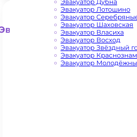
Эвакуатор Дубна
Эвакуатор Лотошино
Эвакуатор Серебряны
Эвакуатор Шаховская
Эвакуатор для внедорожни
Эвакуатор Власиха
Эвакуатор Восход
Эвакуатор Звёздный г
Эвакуатор Краснозна
Эвакуатор Молодёжн