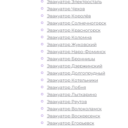
Эвакуатор Электросталь
Эвакуатор Чехов
Эвакуатор Королёв
Эвакуатор Солнечногорск
Эвакуатор Красногорск
Эвакуатор Коломна
Эвакуатор Жуковский
Эвакуатор Наро-Фоминск
Эвакуатор Бронницы
Эвакуатор Дзержинский
Как перевезти
Эвакуатор Долгопрудный
Эвакуатор Котельники
авто на ЦКАДе
Эвакуатор Лобня
Эвакуатор Лыткарино
Эвакуатор Реутов
Перевозка автомобиля с ЦКАДа
Эвакуатор Волоколамск
эвакуатором «МОБИ» дешево, кругло
Эвакуатор Воскресенск
и срочно – это возможность быстро 
Эвакуатор Егорьевск
лишних затрат решить возникшие на