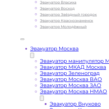
Севере, Востоке Московской Област
Эвакуатор Власиха
поломке транспортного средства ил
Эвакуатор Восход
Вы всегда можете ознакомиться с п
Эвакуатор Звёздный городок
списком услуг эвакуатора и их ценой
Эвакуатор Краснознаменск
всех районах Московской Области
Эвакуатор Молодёжный
граничащих с ЦКАДом
Эвакуатор Москва
ЦКАД Какая цена
Эвакуатор манипулятор 
эвакуатора?
Эвакуатор МКАД Москва
Эвакуатор Зеленоград
Расчет стоимости эвакуатора за
Эвакуатор Москва ВАО
при выезде за пределы ЦКАДа, 
Эвакуатор Москва ЗАО
каждом конкретном случае
Эвакуатор Москва НМАО
осуществляется индивидуально.
Наша фирма всегда готова
Эвакуатор Внуково
порадовать доступными ценами