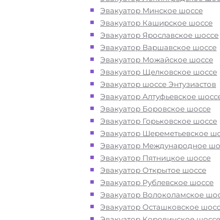
Эвакуатор Минское шоссе
Эвакуатор Каширское шоссе
Цена известна при заказе услуги
Эвакуатор Ярославское шоссе
"
Эвакуатор
ЦКАД недорого" - досту
Эвакуатор Варшавское шоссе
стоимость услуг без скрытых наце
Эвакуатор Можайское шоссе
Эвакуатор Щелковское шоссе
Круглосуточная поддержка
- раб
Эвакуатор шоссе Энтузиастов
службы эвакуации на ЦКАДе
Эвакуатор Алтуфьевское шосс
осуществляется 24 часа в сутки
Эвакуатор Боровское шоссе
Эвакуатор Горьковское шоссе
Эвакуатор Шереметьевское ш
Закажите услугу "эвакуатор ЦКА
Эвакуатор Международное шо
Московская Область
"
по номеру
Эвакуатор Пятницкое шоссе
телефона или "онлайн" на сайте
Эвакуатор Открытое шоссе
компании «МОБИ»
Эвакуатор Рублевское шоссе
Эвакуатор Волоколамское шо
Эвакуатор Осташковское шос
Эвакуатор Коровинское шосс