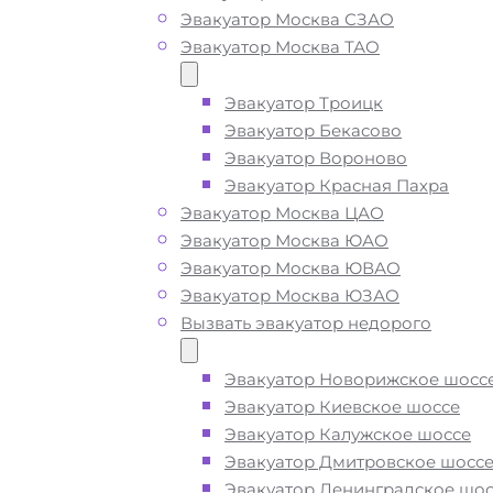
Вызвать эвакуатор на
Эвакуатор Москва СЗАО
ЦКАДе недорого
Эвакуатор Москва ТАО
Эвакуатор Троицк
Эвакуатор Бекасово
Эвакуатор ЦКАД дешево -
приеде
Эвакуатор Вороново
быстро
, при срочном вызове, пода
Эвакуатор Красная Пахра
ближайшего эвакуатора на ЦКАДе
Эвакуатор Москва ЦАО
производится
за 15 минут
Эвакуатор Москва ЮАО
Эвакуатор Москва ЮВАО
Погрузим бережно
- в наличии вс
Эвакуатор Москва ЮЗАО
оборудование для эвакуации и
Вызвать эвакуатор недорого
перевозки автомобиля с ЦКАДа пр
поломке или после ДТП
Эвакуатор Новорижское шосс
Эвакуатор Киевское шоссе
Эвакуатор Калужское шоссе
Перевезём аккуратно
- за рулем
Эвакуатор Дмитровское шосс
автоэвакуаторов только водители
Эвакуатор Ленинградское шос
профессионалы