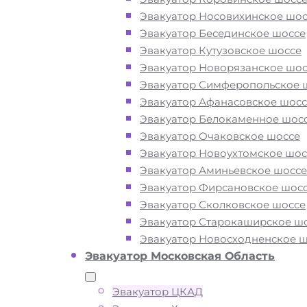
Вам необходимы услуги ближайшег
Эвакуатор Носовихинское шос
эвакуатора с ЦКАДа? Рядом и недор
Эвакуатор Бесединское шоссе
Эвакуаторы «МОБИ» находятся на Ц
Эвакуатор Кутузовское шоссе
Юг, Запад, Север, Восток 24 часа в су
Эвакуатор Новорязанское шос
Обращайтесь к нам круглосуточно, 
Эвакуатор Симферопольское 
готовы оказать помощь на дороге в 
Эвакуатор Афанасовское шосс
ситуации и гарантируем низкие цен
Эвакуатор Белокаменное шос
высокое качество наших услуг.
Эвакуатор Очаковское шоссе
Эвакуатор Новоухтомское шос
Эвакуатор Аминьевское шоссе
ТЕЛЕФОН
WHATSAPP
Эвакуатор Фирсановское шос
Эвакуатор Сколковское шоссе
Эвакуатор Старокаширское ш
Эвакуатор Новосходненское 
Эвакуатор Московская Область
Эвакуатор ЦКАД