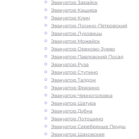
Эвакуатор Зарайск
проблемы с автомобилем. Мы рады
Эвакуатор Кашира
предложить вам свои услуги по выз
Эвакуатор Клин
автоэвакуатора. Звоните по телефону
Эвакуатор Лосино-Петровский
нас вы найдете все, что нужно для
Эвакуатор Луховицы
оперативной и безопасной эвакуаци
Эвакуатор Можайск
вашего авто: доступные цены,
Эвакуатор Орехово-Зуево
круглосуточную связь и профессион
Эвакуатор Павловский Посад
водителей с большим опытом работ
Эвакуатор Руза
предлагаем круглосуточную технич
Эвакуатор Ступино
помощь эвакуатора на дороге по ни
Эвакуатор Талдом
стоимости. Наша компания имеет б
Эвакуатор Фрязино
опыт в сфере транспортировки и
Эвакуатор Черноголовка
гарантирует качество услуг эвакуац
Эвакуатор Шатура
ЦКАДе. Мы используем только совр
Эвакуатор Дубна
оборудование и технику, что позвол
Эвакуатор Лотошино
срочно и безопасно эвакуировать в
Эвакуатор Серебряные Пруды
автомобиль с ЦКАДа на Юге, Западе,
Эвакуатор Шаховская