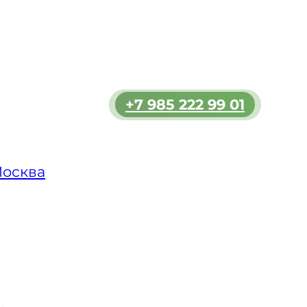
и при
и ДТП.
олным
 во
+7 985 222 99 01
Москва
 км
в