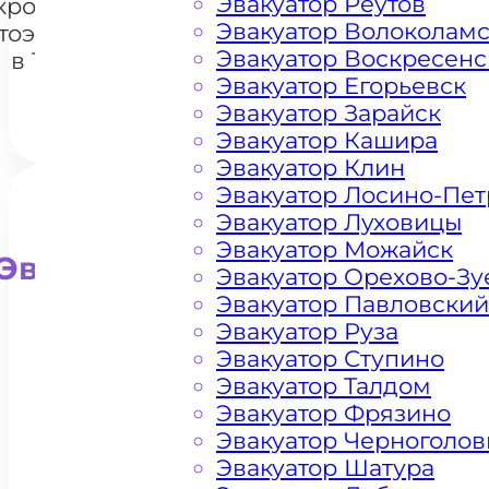
Эвакуатор Реутов
кроссоверов
+7 985 222 99 01
What
Эвакуатор Волоколам
тоэвакуатором
Эвакуатор Воскресенс
в Троицке
Эвакуатор Егорьевск
Эвакуатор Зарайск
Эвакуатор Кашира
Эвакуатор Клин
Эвакуатор Лосино-Пе
Эвакуатор Луховицы
Эвакуатор Можайск
Эвакуатор для внедорожни
Эвакуатор Орехово-Зу
Эвакуатор Павловский
Эвакуатор Руза
Эвакуатор Ступино
Эвакуатор Талдом
Эвакуатор Фрязино
Эвакуатор Черноголов
Эвакуатор Шатура