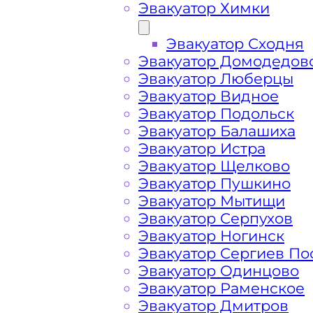
Эвакуатор Химки
Эвакуатор Сходня
Эвакуатор Домодедов
Эвакуатор Люберцы
Эвакуатор Видное
Эвакуатор Подольск
Эвакуатор Балашиха
Эвакуатор Истра
Эвакуатор Щелково
Эвакуатор Пушкино
Эвакуатор Мытищи
Как перевезти 
Эвакуатор Серпухов
Эвакуатор Ногинск
Эвакуатор Сергиев По
Перевозка автомобиля по Троицку э
Эвакуатор Одинцово
и срочно – это возможность быстро 
Эвакуатор Раменское
дороге проблемы с автомобилем. Мы
Эвакуатор Дмитров