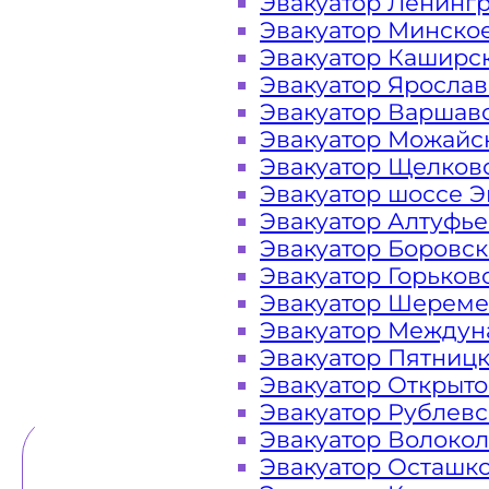
Эвакуатор Ленинг
Эвакуатор Минско
Закажите услугу "эвакуатор Тро
Эвакуатор Каширс
сайте компании «МОБИ»
Эвакуатор Яросла
Эвакуатор Варшав
Эвакуатор Можайс
Эвакуатор Щелков
Вам необходимы услуги ближайшег
Эвакуатор шоссе Э
Эвакуаторы «МОБИ» Троицк находят
Эвакуатор Алтуфь
на МКАД 24 часа в сутки. Обраща
Эвакуатор Боровс
помощь на дороге в любой ситуации
Эвакуатор Горьков
Эвакуатор Шереме
Эвакуатор Междун
Эвакуатор Пятниц
ТЕЛЕФОН
WHATSAPP
Эвакуатор Открыт
Эвакуатор Рублев
Эвакуатор Волоко
Эвакуатор Осташк