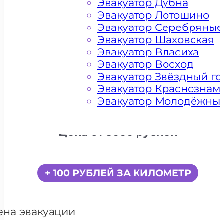
Эвакуатор Дубна
Эвакуатор Лотошино
Эвакуатор Серебряны
Эвакуатор Шаховская
Эвакуатор Власиха
Эвакуатор Восход
Эвакуатор Звёздный г
Эвакуатор Краснозна
Эвакуатор Молодёжн
Цена от 5000 рублей
+ 100 РУБЛЕЙ ЗА КИЛОМЕТР
ена эвакуации