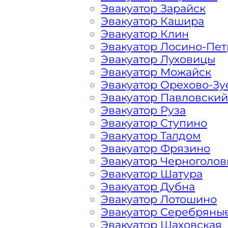
Эвакуатор Зарайск
порадовать доступными ценами Тро
Эвакуатор Кашира
Эвакуатор Клин
На стоимость эвакуации 
Эвакуатор Лосино-Пе
Эвакуатор Луховицы
Эвакуатор Можайск
Эвакуатор Орехово-Зу
Габариты, вес и тип эвакуируемог
Эвакуатор Павловский
Эвакуатор Руза
Заказанный
эвакуатор манипулято
Эвакуатор Ступино
платформой
Эвакуатор Талдом
Эвакуатор Фрязино
Маршрут от места вызова эвакуато
Эвакуатор Черноголов
города Троицка
Эвакуатор Шатура
Эвакуатор Дубна
Эвакуатор Лотошино
Затрудняющие факторы – блокировк
Эвакуатор Серебряны
передач (АКПП)
Эвакуатор Шаховская