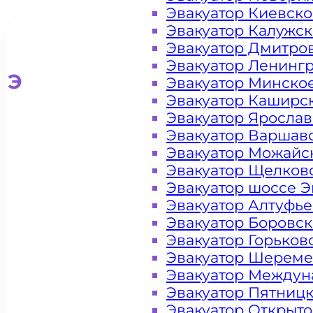
Эвакуатор Киевск
Эвакуатор Калужс
Эвакуатор Дмитро
Эвакуатор Ленинг
Эвакуатор для легковых ав
Эвакуатор Минско
Эвакуатор Каширс
Эвакуатор Яросла
Эвакуатор Варшав
Эвакуатор Можайс
Эвакуатор Щелков
Эвакуатор шоссе Э
Эвакуатор Алтуфь
Эвакуатор Боровс
Эвакуатор Горьков
Эвакуатор Шереме
Эвакуатор Междун
Эвакуатор Пятниц
Эвакуатор Открыт