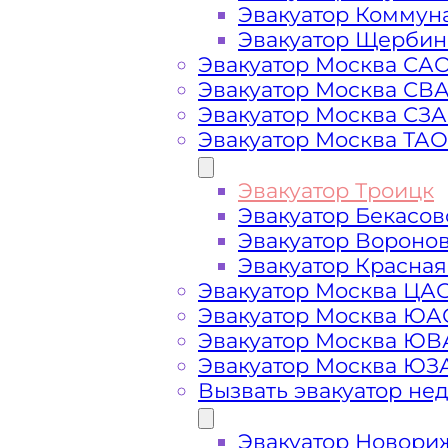
Эвакуатор Коммун
Эвакуатор Щербин
Эвакуатор Москва СА
Стоимость
Эвакуатор Москва СВ
Эвакуатор Москва СЗ
Эвакуатор Москва ТАО
услуг
Эвакуатор Троицк
эвакуатора в
Эвакуатор Бекасов
Эвакуатор Вороно
Троицке
Эвакуатор Красная
Эвакуатор Москва ЦА
Эвакуатор Москва ЮА
Эвакуатор Москва Ю
Эвакуатор Москва ЮЗ
Вызвать эвакуатор не
Эвакуатор Новори