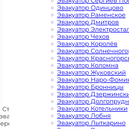
Эвакуатор Сергиев По
Эвакуатор Одинцово
Эвакуатор Раменское
Эвакуатор Дмитров
Эвакуатор Электроста
Эвакуатор Чехов
Эвакуатор Королёв
Эвакуатор Солнечного
Эвакуатор Красногорс
Цена от 4500 рублей
Эвакуатор Коломна
Эвакуатор Жуковский
Эвакуатор Наро-Фоми
+ 100 РУБЛЕЙ ЗА КИЛОМЕТР
Эвакуатор Бронницы
Эвакуатор Дзержинск
Эвакуатор Долгопруд
Эвакуатор Котельники
Стоимость
Эвакуатор Лобня
эвакуации и
Эвакуатор Лыткарино
перемещения