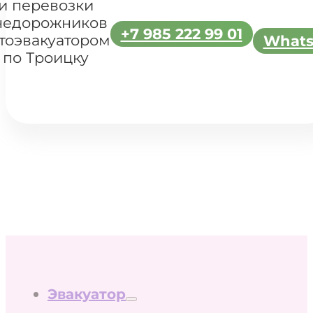
и перевозки
недорожников
+7 985 222 99 01
тоэвакуатором
What
по Троицку
Эвакуатор