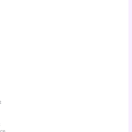
ва
кт
, при
го
е
ут
е
ё
се