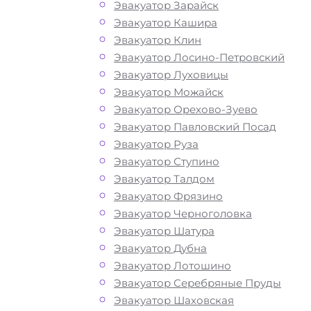
Эвакуатор Зарайск
Эвакуатор Кашира
Эвакуатор Клин
Эвакуатор Лосино-Петровский
Эвакуатор Луховицы
Как перевезти
Эвакуатор Можайск
Эвакуатор Орехово-Зуево
авто на
Эвакуатор Павловский Посад
Эвакуатор Руза
Севастопольск
Эвакуатор Ступино
Эвакуатор Талдом
Эвакуатор Фрязино
проспекте?
Эвакуатор Черноголовка
Эвакуатор Шатура
Эвакуатор Дубна
Перевозка автомобиля с Севастопол
Эвакуатор Лотошино
проспекта эвакуатором «МОБИ» деш
Эвакуатор Серебряные Пруды
круглосуточно и срочно – это возмо
Эвакуатор Шаховская
быстро и без лишних затрат решить