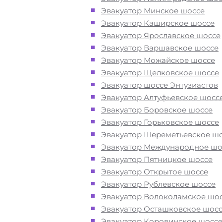
оборудование для эвакуации и
Эвакуатор Минское шоссе
перевозки автомобиля с
Эвакуатор Каширское шоссе
Севастопольского проспекта при
Эвакуатор Ярославское шоссе
поломке или после ДТП
Эвакуатор Варшавское шоссе
Эвакуатор Можайское шоссе
Эвакуатор Щелковское шоссе
Перевезём аккуратно
- за рулем
Эвакуатор шоссе Энтузиастов
автоэвакуаторов только водители
Эвакуатор Алтуфьевское шосс
профессионалы
Эвакуатор Боровское шоссе
Эвакуатор Горьковское шоссе
Цена известна при заказе услуги
Эвакуатор Шереметьевское ш
"
Эвакуатор
на Севастопольском
Эвакуатор Международное шо
проспекте недорого" - доступная
Эвакуатор Пятницкое шоссе
стоимость услуг без скрытых наце
Эвакуатор Открытое шоссе
Эвакуатор Рублевское шоссе
Эвакуатор Волоколамское шо
Круглосуточная поддержка
- раб
Эвакуатор Осташковское шос
службы эвакуации с Севастопольск
Эвакуатор Коровинское шосс