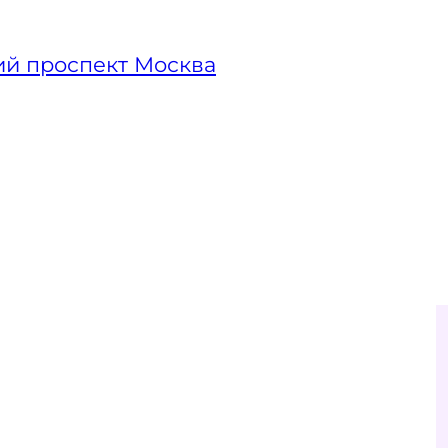
ий проспект Москва
ий