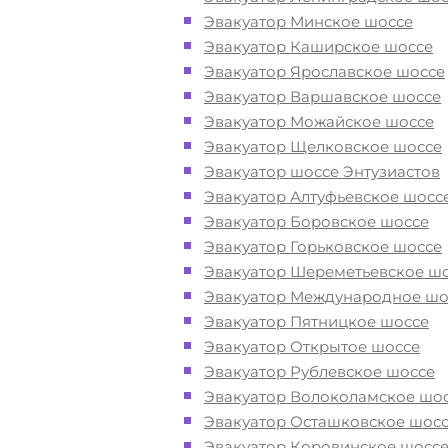
Северное Тушино в СЗАО при пол
Эвакуатор Минское шоссе
или после ДТП
Эвакуатор Каширское шоссе
Эвакуатор Ярославское шоссе
Перевезём аккуратно
- за рулем
Эвакуатор Варшавское шоссе
автоэвакуаторов только водители
Эвакуатор Можайское шоссе
профессионалы
Эвакуатор Щелковское шоссе
Эвакуатор шоссе Энтузиастов
Эвакуатор Алтуфьевское шосс
Цена известна при заказе услуги
Эвакуатор Боровское шоссе
"
Эвакуатор
Северное Тушино недоро
Эвакуатор Горьковское шоссе
доступная стоимость услуг без скр
Эвакуатор Шереметьевское ш
наценок
Эвакуатор Международное шо
Эвакуатор Пятницкое шоссе
Круглосуточная поддержка
- раб
Эвакуатор Открытое шоссе
службы эвакуации в районе Север
Эвакуатор Рублевское шоссе
Тушино Москва осуществляется 24 
Эвакуатор Волоколамское шо
в сутки
Эвакуатор Осташковское шос
Эвакуатор Коровинское шосс