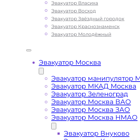
Эвакуатор Власиха
все, что нужно для оперативной и
Эвакуатор Восход
безопасной эвакуации вашего авто:
Эвакуатор Звёздный городок
доступные цены, круглосуточную свя
Эвакуатор Краснознаменск
профессиональных водителей с бо
Эвакуатор Молодёжный
опытом работы. Мы предлагаем
круглосуточную техническую помощ
эвакуатора на дороге по низкой стои
Наша компания имеет большой опыт
Эвакуатор Москва
сфере транспортировки и гарантиру
качество услуг эвакуации в районе
Эвакуатор манипулятор 
Северное Тушино Москва. Мы испол
Эвакуатор МКАД Москва
только современное оборудование 
Эвакуатор Зеленоград
технику, что позволяет срочно и без
Эвакуатор Москва ВАО
эвакуировать ваш автомобиль с
Эвакуатор Москва ЗАО
Подмосковных, Московских шоссе,
Эвакуатор Москва НМАО
автотрасс и автомагистралей в СЗАО
поломке транспортного средства ил
Эвакуатор Внуково
Вы всегда можете ознакомиться с п