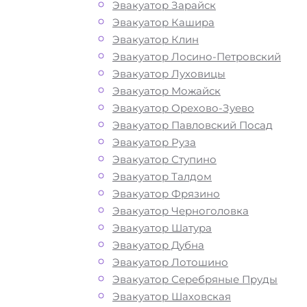
Как перевезти
Эвакуатор Зарайск
Эвакуатор Кашира
Эвакуатор Клин
авто в районе
Эвакуатор Лосино-Петровский
Эвакуатор Луховицы
Северное Туш
Эвакуатор Можайск
Эвакуатор Орехово-Зуево
Москва?
Эвакуатор Павловский Посад
Эвакуатор Руза
Эвакуатор Ступино
Эвакуатор Талдом
Перевозка автомобиля по району С
Эвакуатор Фрязино
Тушино в СЗАО эвакуатором «МОБИ
Эвакуатор Черноголовка
дешево, круглосуточно и срочно – эт
Эвакуатор Шатура
возможность быстро и без лишних з
Эвакуатор Дубна
решить возникшие на дороге пробл
Эвакуатор Лотошино
автомобилем. Мы рады предложить 
Эвакуатор Серебряные Пруды
свои услуги по вызову автоэвакуатор
Эвакуатор Шаховская
Звоните по телефону — у нас вы най