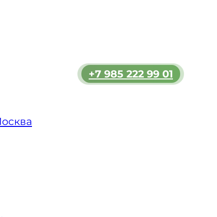
зь и
льшим
ь
+7 985 222 99 01
мости.
 в
ет
Москва
ьзуем
и
опасно
 при
и ДТП.
олным