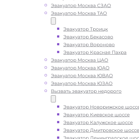
Эвакуатор Москва СЗАО
Эвакуатор Москва ТАО
Вызвать эвакуатор в
районе Северное Туш
Эвакуатор Троицк
Эвакуатор Бекасово
Москва недорого
Эвакуатор Вороново
Эвакуатор Красная Пахра
Эвакуатор Москва ЦАО
Эвакуатор Северное Тушино дешев
Эвакуатор Москва ЮАО
приедем быстро
, при срочном выз
Эвакуатор Москва ЮВАО
подача ближайшего эвакуатора в р
Эвакуатор Москва ЮЗАО
Северное Тушино Москва произво
Вызвать эвакуатор недорого
за 15 минут
Эвакуатор Новорижское шосс
Эвакуатор Киевское шоссе
Погрузим бережно
- в наличии вс
Эвакуатор Калужское шоссе
оборудование для эвакуации и
Эвакуатор Дмитровское шосс
перевозки автомобиля по району
Эвакуатор Ленинградское шос