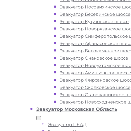
Эвакуатор Носовихинское шос
Закажите услугу "эвакуатор Сев
Эвакуатор Бесединское шоссе
Тушино Москва"
по номеру телеф
Эвакуатор Кутузовское шоссе
или "онлайн" на сайте компании «
Эвакуатор Новорязанское шос
Эвакуатор Симферопольское 
Эвакуатор Афанасовское шосс
Вам необходимы услуги ближайшег
Эвакуатор Белокаменное шос
эвакуатора по району Северное Туш
Эвакуатор Очаковское шоссе
СЗАО? Рядом и недорого? Эвакуато
Эвакуатор Новоухтомское шос
«МОБИ» Москва находятся на автодо
Эвакуатор Аминьевское шоссе
улицах и площадях района Северног
Эвакуатор Фирсановское шос
Тушино 24 часа в сутки. Обращайтес
Эвакуатор Сколковское шоссе
нам круглосуточно, мы готовы оказат
Эвакуатор Старокаширское ш
помощь на дороге в любой ситуации
Эвакуатор Новосходненское 
гарантируем низкие цены и высокое
Эвакуатор Московская Область
качество наших услуг.
Эвакуатор ЦКАД