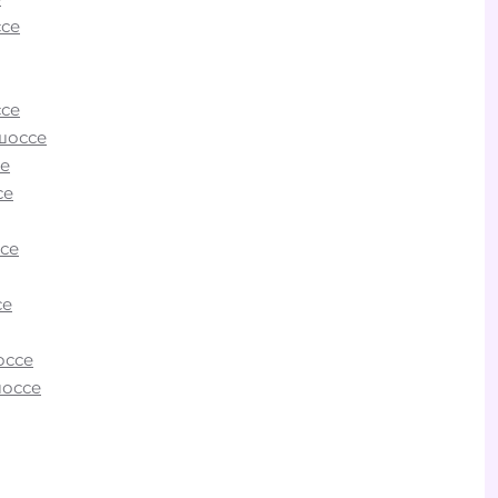
се
ерное
она
МОБИ»
се
шоссе
е
о
се
ино в
ры
се
рогах,
о
се
ь к
ь
оссе
 и
шоссе