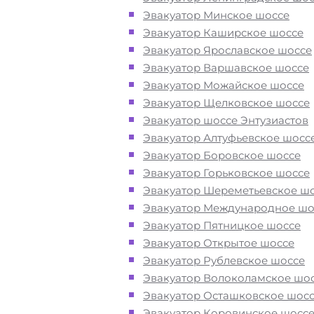
Перевезём аккуратно
- за рулем
Эвакуатор Минское шоссе
автоэвакуаторов только водители
Эвакуатор Каширское шоссе
профессионалы
Эвакуатор Ярославское шоссе
Эвакуатор Варшавское шоссе
Цена известна при заказе услуги
Эвакуатор Можайское шоссе
"
Эвакуатор
Наро-Фоминск недорого
Эвакуатор Щелковское шоссе
доступная стоимость услуг без скр
Эвакуатор шоссе Энтузиастов
наценок
Эвакуатор Алтуфьевское шосс
Эвакуатор Боровское шоссе
Эвакуатор Горьковское шоссе
Круглосуточная поддержка
- раб
Эвакуатор Шереметьевское ш
службы эвакуации в Наро-Фоминс
Эвакуатор Международное шо
осуществляется 24 часа в сутки
Эвакуатор Пятницкое шоссе
Эвакуатор Открытое шоссе
Закажите услугу "эвакуатор Наро
Эвакуатор Рублевское шоссе
Фоминск Москва"
по номеру теле
Эвакуатор Волоколамское шо
или "онлайн" на сайте компании «
Эвакуатор Осташковское шос
Эвакуатор Коровинское шосс