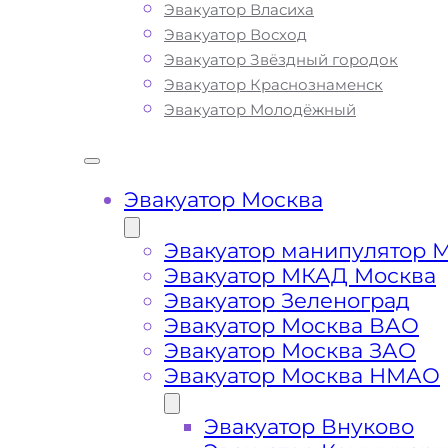
Эвакуатор Власиха
сфере транспортировки и гарантиру
Эвакуатор Восход
качество услуг эвакуации в Наро-Фо
Эвакуатор Звёздный городок
Мы используем только современное
Эвакуатор Краснознаменск
оборудование и технику, что позвол
Эвакуатор Молодёжный
срочно и безопасно эвакуировать в
автомобиль с автомагистралей, авто
шоссе Москвы и Московской Област
поломке транспортного средства ил
Эвакуатор Москва
Вы всегда можете ознакомиться с п
списком услуг эвакуатора и их ценой,
Эвакуатор манипулятор 
Наро-Фоминском Городском Округе, 
Эвакуатор МКАД Москва
пределами города
Эвакуатор Зеленоград
Эвакуатор Москва ВАО
Эвакуатор Москва ЗАО
Эвакуатор Москва НМАО
Наро-Фоминск Какая
цена эвакуатора?
Эвакуатор Внуково