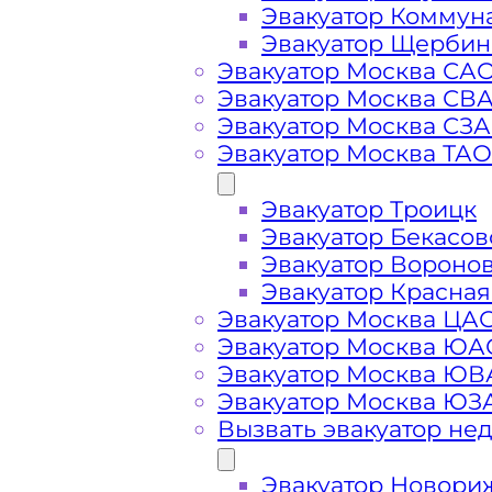
Эвакуатор Коммун
Эвакуатор Щербин
Эвакуатор Москва СА
Эвакуатор Москва СВ
Эвакуатор Москва СЗ
Эвакуатор Москва ТАО
Стоимость
Эвакуатор Троицк
услуг
Эвакуатор Бекасов
Эвакуатор Вороно
эвакуатора на
Эвакуатор Красная
Эвакуатор Москва ЦА
Эвакуатор Москва ЮА
Алтуфьевском
Эвакуатор Москва Ю
Эвакуатор Москва ЮЗ
шоссе
Вызвать эвакуатор не
Эвакуатор Новори