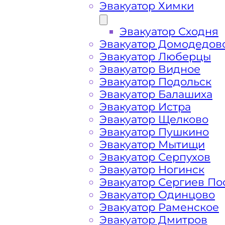
Эвакуатор Химки
Эвакуатор Сходня
Эвакуатор Домодедов
Эвакуатор Люберцы
Эвакуатор Видное
Эвакуатор Подольск
Эвакуатор Балашиха
Эвакуатор Истра
Эвакуатор Щелково
Эвакуатор Пушкино
Эвакуатор Мытищи
Как перевезти 
Эвакуатор Серпухов
Эвакуатор Ногинск
Эвакуатор Сергиев По
Алтуфьевском 
Эвакуатор Одинцово
Эвакуатор Раменское
Эвакуатор Дмитров
Перевозка автомобиля с Алтуфьевск