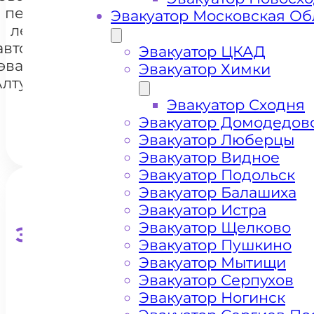
перевозки
Эвакуатор Московская Об
легковых
автомобилей
+7 985 222 99 01
Эвакуатор ЦКАД
Whats
эвакуатором
Эвакуатор Химки
Алтуфьевское
шоссе
Эвакуатор Сходня
Эвакуатор Домодедов
Эвакуатор Люберцы
Эвакуатор Видное
Эвакуатор Подольск
Эвакуатор Балашиха
Эвакуатор Истра
Эвакуатор Щелково
Эвакуатор для кроссоверо
Эвакуатор Пушкино
Эвакуатор Мытищи
Эвакуатор Серпухов
Эвакуатор Ногинск