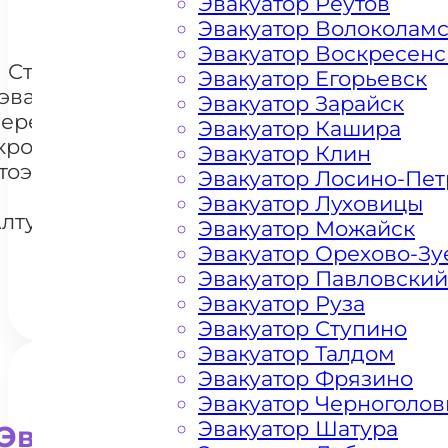
Эвакуатор Реутов
Эвакуатор Волоколам
Эвакуатор Воскресенс
Стоимость
Эвакуатор Егорьевск
эвакуации и
Эвакуатор Зарайск
перемещения
Эвакуатор Кашира
кроссоверов
Эвакуатор Клин
тоэвакуатором
+7 985 222 99 01
Эвакуатор Лосино-Пе
What
на
Эвакуатор Луховицы
лтуфьевском
Эвакуатор Можайск
шоссе
Эвакуатор Орехово-Зу
Эвакуатор Павловский
Эвакуатор Руза
Эвакуатор Ступино
Эвакуатор Талдом
Эвакуатор Фрязино
Эвакуатор Черноголов
Эвакуатор Шатура
Эвакуатор для внедорожни