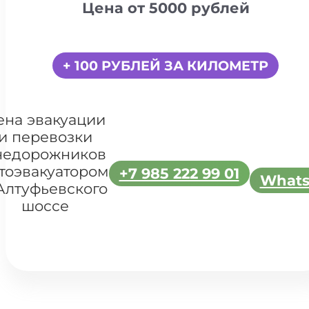
Цена от 5000 рублей
+ 100 РУБЛЕЙ ЗА КИЛОМЕТР
ена эвакуации
и перевозки
недорожников
тоэвакуатором
+7 985 222 99 01
What
Алтуфьевского
шоссе