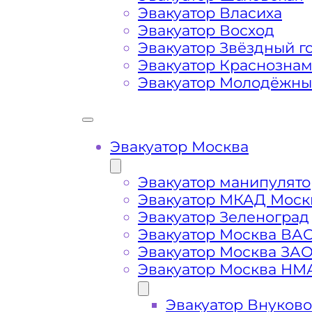
Затрудняющие факторы – блокировк
Эвакуатор Власиха
передач (АКПП)
Эвакуатор Восход
Эвакуатор Звёздный г
Эвакуатор Краснозна
Сложная эвакуация при аварии, из
Эвакуатор Молодёжн
Буксировка автомобиля из подземн
Эвакуатор Москва
Эвакуатор манипулято
Эвакуатор МКАД Моск
Эвакуатор Зеленоград
Эвакуатор Москва ВА
Эвакуатор Москва ЗА
Эвакуатор Москва НМ
Эвакуатор Внуково