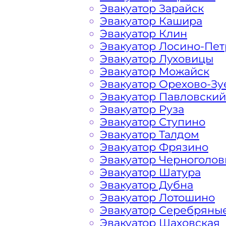
Эвакуатор Зарайск
Расчет стоимости эвакуатора за км 
Эвакуатор Кашира
в каждом конкретном случае осуще
Эвакуатор Клин
всегда готова порадовать доступны
Эвакуатор Лосино-Пе
Эвакуатор Луховицы
Эвакуатор Можайск
На стоимость эвакуации 
Эвакуатор Орехово-Зу
Эвакуатор Павловский
Эвакуатор Руза
Габариты, вес и тип эвакуируемог
Эвакуатор Ступино
Эвакуатор Талдом
Заказанный
эвакуатор манипулято
Эвакуатор Фрязино
платформой
Эвакуатор Черноголов
Эвакуатор Шатура
Эвакуатор Дубна
Маршрут от места вызова эвакуато
Эвакуатор Лотошино
Алтуфьевского шоссе
Эвакуатор Серебряны
Эвакуатор Шаховская