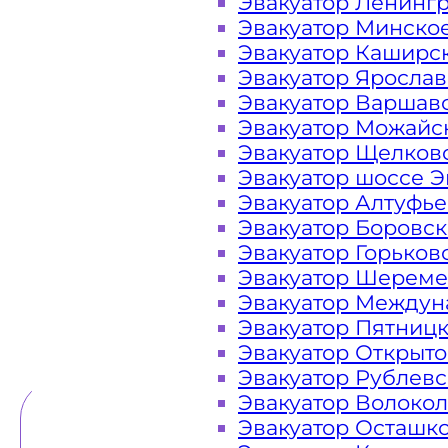
Эвакуатор Ленинг
Эвакуатор Минско
Закажите услугу "эвакуатор Алт
Эвакуатор Каширс
или "онлайн" на сайте компании «
Эвакуатор Яросла
Эвакуатор Варшав
Эвакуатор Можайс
Эвакуатор Щелков
Вам необходимы услуги ближайшег
Эвакуатор шоссе Э
недорого? Эвакуаторы «МОБИ» Алту
Эвакуатор Алтуфь
24 часа в сутки. Обращайтесь к н
Эвакуатор Боровс
дороге в любой ситуации и гаран
Эвакуатор Горьков
Эвакуатор Шереме
Эвакуатор Междун
Эвакуатор Пятниц
ТЕЛЕФОН
WHATSAPP
Эвакуатор Открыт
Эвакуатор Рублев
Эвакуатор Волоко
Эвакуатор Осташк