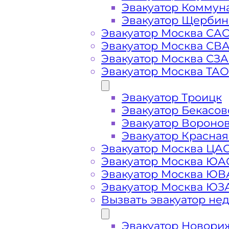
Эвакуатор Коммун
Эвакуатор Щербин
Эвакуатор Москва СА
Эвакуатор Москва СВ
Эвакуатор Москва СЗ
Эвакуатор Москва ТАО
Стоимость
Эвакуатор Троицк
Эвакуатор Бекасов
услуг
Эвакуатор Вороно
Эвакуатор Красная
эвакуатора в
Эвакуатор Москва ЦА
Эвакуатор Москва ЮА
Эвакуатор Москва Ю
районе Арбат
Эвакуатор Москва ЮЗ
Вызвать эвакуатор не
Москва
Эвакуатор Новори