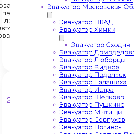
эвакуации и
Эвакуатор Московская Об
перевозки
легковых
Эвакуатор ЦКАД
+7 985 222 99 01
автомобилей
WhatsA
Эвакуатор Химки
эвакуатором
Арбат
Эвакуатор Сходня
Эвакуатор Домодедов
Эвакуатор Люберцы
Эвакуатор Видное
Эвакуатор Подольск
Эвакуатор Балашиха
Эвакуатор Истра
Эвакуатор Щелково
Эвакуатор для кроссоверо
Эвакуатор Пушкино
Эвакуатор Мытищи
Эвакуатор Серпухов
Эвакуатор Ногинск