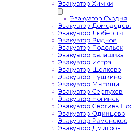
Эвакуатор Химки
Эвакуатор Сходня
Эвакуатор Домодедов
Эвакуатор Люберцы
Эвакуатор Видное
Эвакуатор Подольск
Эвакуатор Балашиха
Эвакуатор Истра
Эвакуатор Щелково
Эвакуатор Пушкино
Эвакуатор Мытищи
Как перевезти 
Эвакуатор Серпухов
Эвакуатор Ногинск
Эвакуатор Сергиев По
Арбат Москва?
Эвакуатор Одинцово
Эвакуатор Раменское
Эвакуатор Дмитров
Перевозка автомобиля по району А