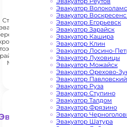
Эвакуатор Реутов
Эвакуатор Волоколам
Эвакуатор Воскресенс
Стоимость
Эвакуатор Егорьевск
эвакуации и
Эвакуатор Зарайск
перемещения
Эвакуатор Кашира
кроссоверов
Эвакуатор Клин
+7 985 222 99 01
тоэвакуатором
What
Эвакуатор Лосино-Пе
 районе Арбат
Эвакуатор Луховицы
Москва
Эвакуатор Можайск
Эвакуатор Орехово-Зу
Эвакуатор Павловский
Эвакуатор Руза
Эвакуатор Ступино
Эвакуатор Талдом
Эвакуатор Фрязино
Эвакуатор Черноголов
Эвакуатор для внедорожни
Эвакуатор Шатура