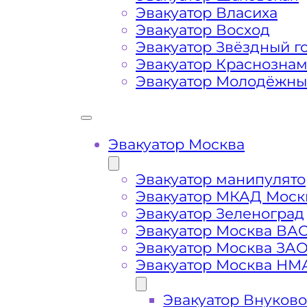
Эвакуатор Власиха
Затрудняющие факторы – блокировк
Эвакуатор Восход
передач (АКПП)
Эвакуатор Звёздный г
Эвакуатор Краснозна
Эвакуатор Молодёжн
Сложная эвакуация при аварии, из
Буксировка автомобиля из подземн
Эвакуатор Москва
Эвакуатор манипулято
Эвакуатор МКАД Моск
Эвакуатор Зеленоград
Эвакуатор Москва ВА
Эвакуатор Москва ЗА
Эвакуатор Москва НМ
Эвакуатор Внуково