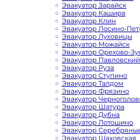
Эвакуатор Зарайск
Эвакуатор Кашира
Расчет стоимости эвакуатора за км 
Эвакуатор Клин
конкретном случае осуществляется 
Эвакуатор Лосино-Пе
порадовать доступными ценами Моск
Эвакуатор Луховицы
Эвакуатор Можайск
Эвакуатор Орехово-Зу
На стоимость эвакуации 
Эвакуатор Павловский
Эвакуатор Руза
Эвакуатор Ступино
Габариты, вес и тип эвакуируемог
Эвакуатор Талдом
Эвакуатор Фрязино
Заказанный
эвакуатор манипулято
Эвакуатор Черноголов
платформой
Эвакуатор Шатура
Эвакуатор Дубна
Эвакуатор Лотошино
Маршрут от места вызова эвакуато
Эвакуатор Серебряны
района Москвы Арбата
Эвакуатор Шаховская