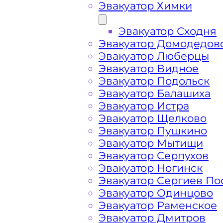
Эвакуатор Химки
Эвакуатор Сходня
Эвакуатор Домодедов
Эвакуатор Люберцы
Эвакуатор Видное
Эвакуатор Подольск
Эвакуатор Балашиха
Эвакуатор Истра
Эвакуатор Щелково
Эвакуатор Пушкино
Как перевезти 
Эвакуатор Мытищи
Эвакуатор Серпухов
Эвакуатор Ногинск
Перевозка автомобиля по Шаховско
Эвакуатор Сергиев По
круглосуточно и срочно – это возмо
Эвакуатор Одинцово
возникшие проблемы с автомобилем
Эвакуатор Раменское
предложить вам свои услуги по вызо
Эвакуатор Дмитров