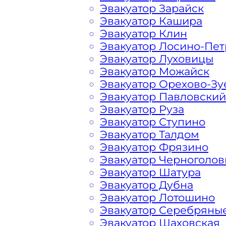
Эвакуатор Зарайск
Эвакуатор Кашира
На стоимость эвакуации 
Эвакуатор Клин
Эвакуатор Лосино-Пе
Эвакуатор Луховицы
Эвакуатор Можайск
Габариты, вес и тип эвакуируемог
Эвакуатор Орехово-Зу
Эвакуатор Павловский
Заказанный
эвакуатор манипулято
Эвакуатор Руза
платформой
Эвакуатор Ступино
Эвакуатор Талдом
Маршрут от места вызова эвакуато
Эвакуатор Фрязино
города Шаховской
Эвакуатор Черноголов
Эвакуатор Шатура
Эвакуатор Дубна
Затрудняющие факторы – блокировк
Эвакуатор Лотошино
передач (АКПП)
Эвакуатор Серебряны
Эвакуатор Шаховская