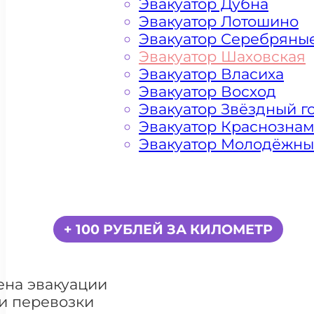
Эвакуатор Дубна
Эвакуатор Лотошино
Эвакуатор Серебряны
Эвакуатор Шаховская
Эвакуатор Власиха
Эвакуатор Восход
Эвакуатор Звёздный г
Эвакуатор Краснозна
Эвакуатор Молодёжн
Цена от 5000 рублей
+ 100 РУБЛЕЙ ЗА КИЛОМЕТР
ена эвакуации
и перевозки