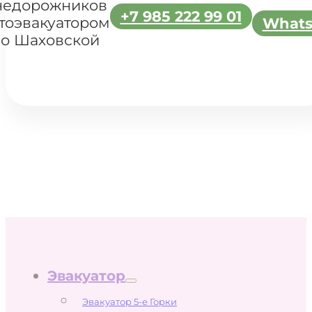
недорожников
+7 985 222 99 01
тоэвакуатором
What
о Шаховской
Эвакуатор
Эвакуатор 5-е Горки