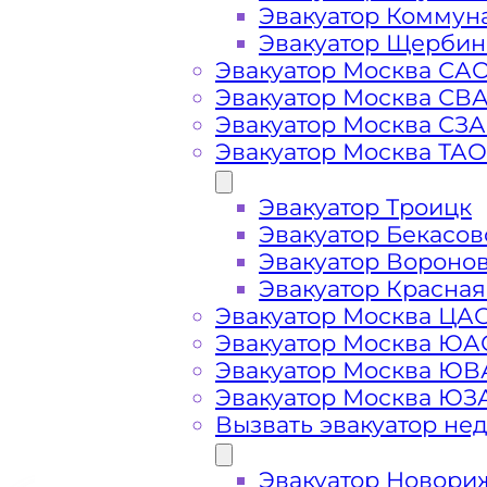
Эвакуатор Коммун
Эвакуатор Щербин
Стоимость
Эвакуатор Москва СА
Эвакуатор Москва СВ
Эвакуатор Москва СЗ
услуг
Эвакуатор Москва ТАО
эвакуатора в
Эвакуатор Троицк
Эвакуатор Бекасов
Шаховской
Эвакуатор Вороно
Эвакуатор Красная
Эвакуатор Москва ЦА
Эвакуатор Москва ЮА
Эвакуатор Москва Ю
Эвакуатор Москва ЮЗ
Вызвать эвакуатор не
Эвакуатор Новори