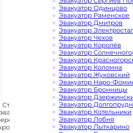
Эвакуатор Сергиев По
Эвакуатор Одинцово
Эвакуатор Раменское
Эвакуатор Дмитров
Эвакуатор Электроста
Эвакуатор Чехов
Эвакуатор Королёв
Эвакуатор Солнечного
Цена от 4500 рублей
Эвакуатор Красногорс
Эвакуатор Коломна
Эвакуатор Жуковский
+ 100 РУБЛЕЙ ЗА КИЛОМЕТР
Эвакуатор Наро-Фоми
Эвакуатор Бронницы
Эвакуатор Дзержинск
Эвакуатор Долгопруд
Стоимость
Эвакуатор Котельники
эвакуации и
Эвакуатор Лобня
перемещения
Эвакуатор Лыткарино
кроссоверов
+7 985 222 99 01
What