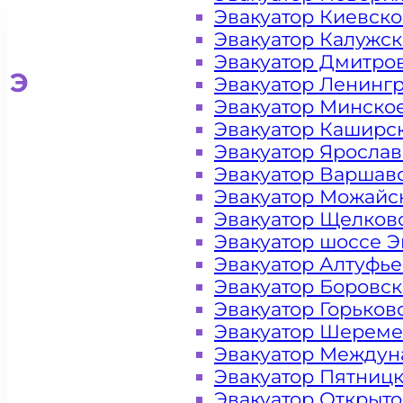
Эвакуатор Киевск
Эвакуатор Калужс
Эвакуатор Дмитро
Эвакуатор для легковых ав
Эвакуатор Ленинг
Эвакуатор Минско
Эвакуатор Каширс
Эвакуатор Яросла
Эвакуатор Варшав
Эвакуатор Можайс
Эвакуатор Щелков
Эвакуатор шоссе Э
Эвакуатор Алтуфь
Эвакуатор Боровс
Эвакуатор Горьков
Эвакуатор Шереме
Эвакуатор Междун
Эвакуатор Пятниц
Эвакуатор Открыт