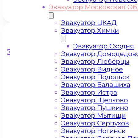
Эвакуатор Московская Об
Эвакуатор ЦКАД
Эвакуатор Химки
Эвакуатор Сходня
Эвакуатор для кроссоверо
Эвакуатор Домодедов
Эвакуатор Люберцы
Эвакуатор Видное
Эвакуатор Подольск
Эвакуатор Балашиха
Эвакуатор Истра
Эвакуатор Щелково
Эвакуатор Пушкино
Эвакуатор Мытищи
Эвакуатор Серпухов
Эвакуатор Ногинск