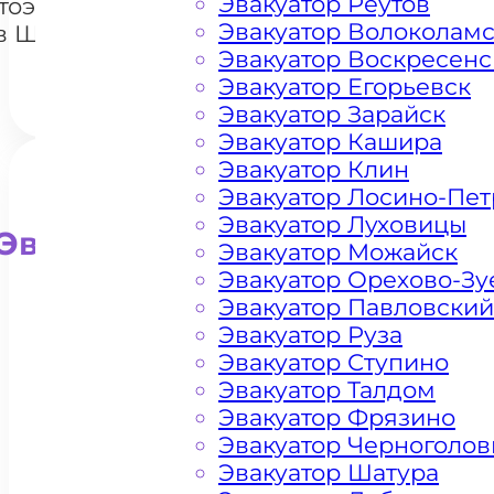
Эвакуатор Реутов
тоэвакуатором
Эвакуатор Волоколам
в Шаховской
Эвакуатор Воскресенс
Эвакуатор Егорьевск
Эвакуатор Зарайск
Эвакуатор Кашира
Эвакуатор Клин
Эвакуатор Лосино-Пе
Эвакуатор Луховицы
Эвакуатор для внедорожни
Эвакуатор Можайск
Эвакуатор Орехово-Зу
Эвакуатор Павловский
Эвакуатор Руза
Эвакуатор Ступино
Эвакуатор Талдом
Эвакуатор Фрязино
Эвакуатор Черноголов
Эвакуатор Шатура