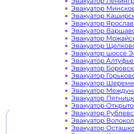
Эвакуатор Ленинг
Эвакуатор Минско
Закажите услугу "эвакуатор Шах
Эвакуатор Каширс
"онлайн" на сайте компании «МОБ
Эвакуатор Яросла
Эвакуатор Варшав
Эвакуатор Можайс
Эвакуатор Щелков
Вам необходимы услуги ближайшего
Эвакуатор шоссе Э
Эвакуаторы «МОБИ» находятся на ул
Эвакуатор Алтуфь
в сутки. Обращайтесь к нам кругло
Эвакуатор Боровс
любой ситуации и гарантируем н
Эвакуатор Горьков
Эвакуатор Шереме
Эвакуатор Междун
ТЕЛЕФОН
WHATSAPP
Эвакуатор Пятниц
Эвакуатор Открыт
Эвакуатор Рублев
Эвакуатор Волоко
Эвакуатор Осташк