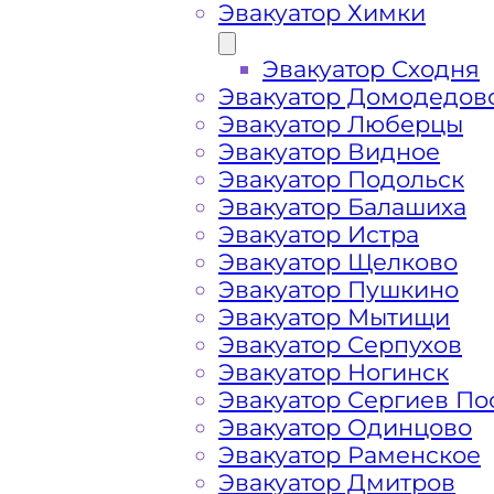
Эвакуатор Химки
Эвакуатор Сходня
Эвакуатор Домодедов
Эвакуатор Люберцы
Эвакуатор Видное
Эвакуатор Подольск
Эвакуатор Балашиха
Эвакуатор Истра
Эвакуатор Щелково
Эвакуатор Пушкино
Как перевезти 
Эвакуатор Мытищи
Эвакуатор Серпухов
Эвакуатор Ногинск
Внуковском шо
Эвакуатор Сергиев По
Эвакуатор Одинцово
Эвакуатор Раменское
Перевозка автомобиля с Внуковског
Эвакуатор Дмитров
круглосуточно и срочно – это возмо