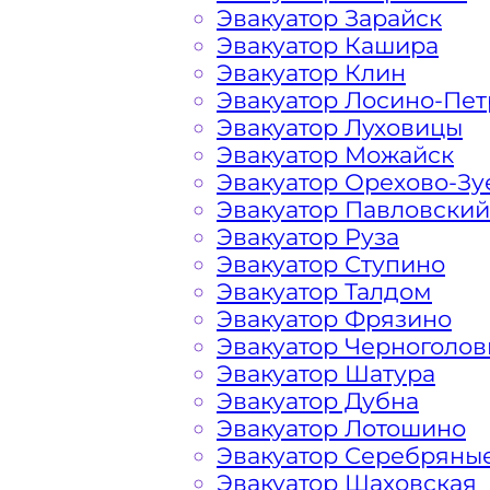
Расчет стоимости эвакуатора за км 
Эвакуатор Зарайск
каждом конкретном случае осущест
Эвакуатор Кашира
готова порадовать доступными цена
Эвакуатор Клин
Эвакуатор Лосино-Пе
Эвакуатор Луховицы
На стоимость эвакуации 
Эвакуатор Можайск
Эвакуатор Орехово-Зу
Эвакуатор Павловский
Габариты, вес и тип эвакуируемог
Эвакуатор Руза
Эвакуатор Ступино
Заказанный
эвакуатор манипулято
Эвакуатор Талдом
платформой
Эвакуатор Фрязино
Эвакуатор Черноголов
Эвакуатор Шатура
Маршрут от места вызова эвакуато
Эвакуатор Дубна
Внуковского шоссе
Эвакуатор Лотошино
Эвакуатор Серебряны
Затрудняющие факторы – блокировк
Эвакуатор Шаховская