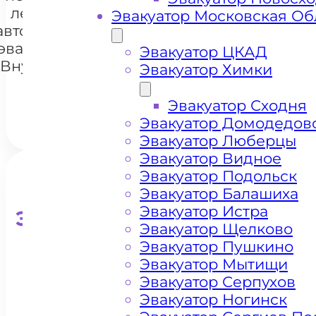
легковых
Эвакуатор Московская Об
автомобилей
+7 985 222 99 01
WhatsA
эвакуатором
Эвакуатор ЦКАД
Внуковское
Эвакуатор Химки
шоссе
Эвакуатор Сходня
Эвакуатор Домодедов
Эвакуатор Люберцы
Эвакуатор Видное
Эвакуатор Подольск
Эвакуатор Балашиха
Эвакуатор Истра
Эвакуатор для кроссоверо
Эвакуатор Щелково
Эвакуатор Пушкино
Эвакуатор Мытищи
Эвакуатор Серпухов
Эвакуатор Ногинск