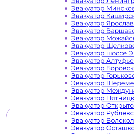
Эвакуатор Ленинг
Эвакуатор Минско
Закажите услугу "эвакуатор Вну
Эвакуатор Каширс
"онлайн" на сайте компании «МОБ
Эвакуатор Яросла
Эвакуатор Варшав
Эвакуатор Можайс
Эвакуатор Щелков
Вам необходимы услуги ближайше
Эвакуатор шоссе Э
недорого? Эвакуаторы «МОБИ» Внуко
Эвакуатор Алтуфь
часа в сутки. Обращайтесь к нам кр
Эвакуатор Боровс
в любой ситуации и гарантируем 
Эвакуатор Горьков
Эвакуатор Шереме
Эвакуатор Междун
ТЕЛЕФОН
WHATSAPP
Эвакуатор Пятниц
Эвакуатор Открыт
Эвакуатор Рублев
Эвакуатор Волоко
Эвакуатор Осташк