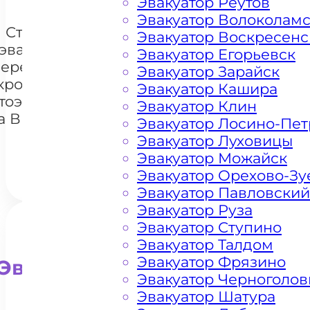
Эвакуатор Реутов
Эвакуатор Волоколам
Стоимость
Эвакуатор Воскресенс
эвакуации и
Эвакуатор Егорьевск
перемещения
Эвакуатор Зарайск
кроссоверов
Эвакуатор Кашира
+7 985 222 99 01
тоэвакуатором
What
Эвакуатор Клин
а Внуковском
Эвакуатор Лосино-Пе
шоссе
Эвакуатор Луховицы
Эвакуатор Можайск
Эвакуатор Орехово-Зу
Эвакуатор Павловский
Эвакуатор Руза
Эвакуатор Ступино
Эвакуатор Талдом
Эвакуатор Фрязино
Эвакуатор для внедорожни
Эвакуатор Черноголов
Эвакуатор Шатура