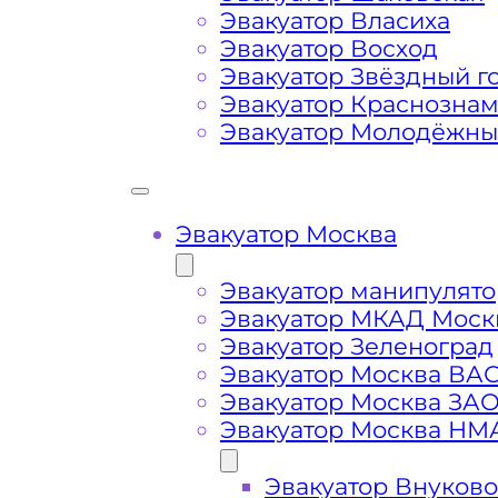
передач (АКПП)
Эвакуатор Власиха
Эвакуатор Восход
Эвакуатор Звёздный г
Сложная эвакуация при аварии, из
Эвакуатор Краснозна
Эвакуатор Молодёжн
Буксировка автомобиля из подземн
Эвакуатор Москва
Эвакуатор манипулято
Эвакуатор МКАД Моск
Эвакуатор Зеленоград
Эвакуатор Москва ВА
Эвакуатор Москва ЗА
Эвакуатор Москва НМ
Эвакуатор Внуково