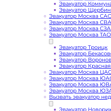
Эвакуатор Коммун
Эвакуатор Щербин
Эвакуатор Москва СА
Эвакуатор Москва СВ
Эвакуатор Москва СЗ
Стоимость
Эвакуатор Москва ТАО
услуг
Эвакуатор Троицк
Эвакуатор Бекасов
эвакуатора на
Эвакуатор Вороно
Эвакуатор Красная
Эвакуатор Москва ЦА
Внуковском
Эвакуатор Москва ЮА
Эвакуатор Москва Ю
шоссе
Эвакуатор Москва ЮЗ
Вызвать эвакуатор не
Эвакуатор Новори