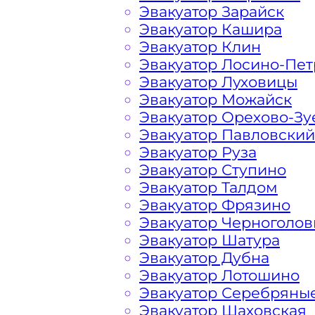
Эвакуатор Зарайск
порадовать доступными ценами Бал
Эвакуатор Кашира
Эвакуатор Клин
На стоимость эвакуации 
Эвакуатор Лосино-Пе
Эвакуатор Луховицы
Эвакуатор Можайск
Эвакуатор Орехово-Зу
Габариты, вес и тип эвакуируемог
Эвакуатор Павловский
Эвакуатор Руза
Заказанный
эвакуатор манипулято
Эвакуатор Ступино
платформой
Эвакуатор Талдом
Эвакуатор Фрязино
Маршрут от места вызова эвакуато
Эвакуатор Черноголов
города Балашихи
Эвакуатор Шатура
Эвакуатор Дубна
Эвакуатор Лотошино
Затрудняющие факторы – блокировк
Эвакуатор Серебряны
передач (АКПП)
Эвакуатор Шаховская