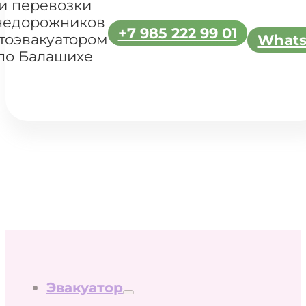
и перевозки
недорожников
+7 985 222 99 01
тоэвакуатором
What
по Балашихе
Эвакуатор