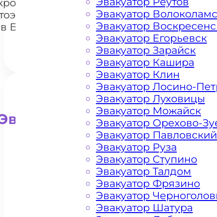
Эвакуатор Реутов
кроссоверов
+7 985 222 99 01
What
Эвакуатор Волоколам
тоэвакуатором
Эвакуатор Воскресенс
в Балашихе
Эвакуатор Егорьевск
Эвакуатор Зарайск
Эвакуатор Кашира
Эвакуатор Клин
Эвакуатор Лосино-Пе
Эвакуатор Луховицы
Эвакуатор Можайск
Эвакуатор для внедорожни
Эвакуатор Орехово-Зу
Эвакуатор Павловский
Эвакуатор Руза
Эвакуатор Ступино
Эвакуатор Талдом
Эвакуатор Фрязино
Эвакуатор Черноголов
Эвакуатор Шатура