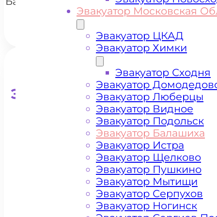
Балашиха
Эвакуатор Московская Об
Эвакуатор ЦКАД
Эвакуатор Химки
Эвакуатор Сходня
Эвакуатор Домодедов
Эвакуатор для кроссоверо
Эвакуатор Люберцы
Эвакуатор Видное
Эвакуатор Подольск
Эвакуатор Балашиха
Эвакуатор Истра
Эвакуатор Щелково
Эвакуатор Пушкино
Эвакуатор Мытищи
Эвакуатор Серпухов
Эвакуатор Ногинск