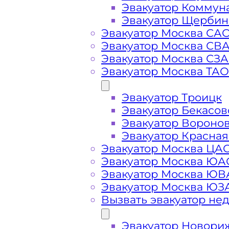
Эвакуатор Коммун
Эвакуатор Щербин
Эвакуатор Москва СА
Стоимость
Эвакуатор Москва СВ
Эвакуатор Москва СЗ
Эвакуатор Москва ТАО
услуг
Эвакуатор Троицк
эвакуатора в
Эвакуатор Бекасов
Эвакуатор Вороно
Балашихе
Эвакуатор Красная
Эвакуатор Москва ЦА
Эвакуатор Москва ЮА
Эвакуатор Москва Ю
Эвакуатор Москва ЮЗ
Вызвать эвакуатор не
Эвакуатор Новори