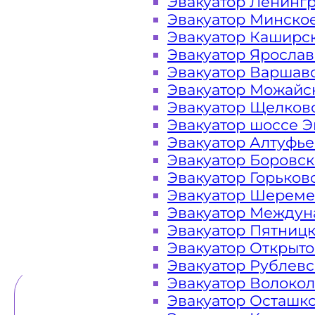
Эвакуатор Ленинг
Эвакуатор Минско
Закажите услугу "эвакуатор Бал
Эвакуатор Каширс
на сайте компании «МОБИ»
Эвакуатор Яросла
Эвакуатор Варшав
Эвакуатор Можайс
Эвакуатор Щелков
Вам необходимы услуги ближайшег
Эвакуатор шоссе Э
Эвакуаторы «МОБИ» Балашиха наход
Эвакуатор Алтуфь
Горьковском шоссе и на МКАДе 24 ч
Эвакуатор Боровс
мы готовы оказать помощь на дорог
Эвакуатор Горьков
высокое 
Эвакуатор Шереме
Эвакуатор Междун
Эвакуатор Пятниц
ТЕЛЕФОН
WHATSAPP
Эвакуатор Открыт
Эвакуатор Рублев
Эвакуатор Волоко
Эвакуатор Осташк