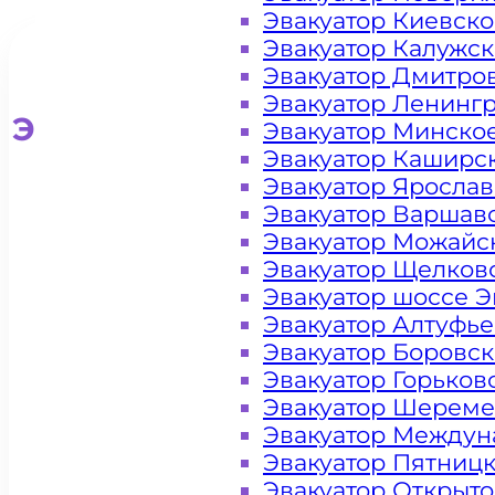
Эвакуатор Киевск
Эвакуатор Калужс
Эвакуатор Дмитро
Эвакуатор Ленинг
Эвакуатор для легковых ав
Эвакуатор Минско
Эвакуатор Каширс
Эвакуатор Яросла
Эвакуатор Варшав
Эвакуатор Можайс
Эвакуатор Щелков
Эвакуатор шоссе Э
Эвакуатор Алтуфь
Эвакуатор Боровс
Эвакуатор Горьков
Эвакуатор Шереме
Эвакуатор Междун
Эвакуатор Пятниц
Эвакуатор Открыт