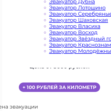
Эвакуатор Дубна
Эвакуатор Лотошино
Эвакуатор Серебряны
Эвакуатор Шаховская
Эвакуатор Власиха
Эвакуатор Восход
Эвакуатор Звёздный г
Эвакуатор Краснозна
Эвакуатор Молодёжн
Цена от 5000 рублей
+ 100 РУБЛЕЙ ЗА КИЛОМЕТР
ена эвакуации