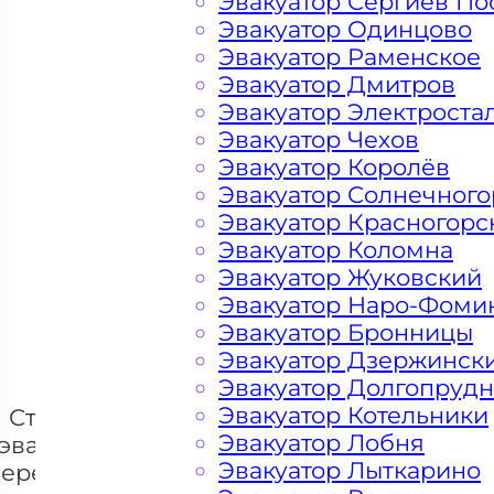
Эвакуатор Сергиев По
Эвакуатор Одинцово
Эвакуатор Раменское
Эвакуатор Дмитров
Эвакуатор Электроста
Эвакуатор Чехов
Эвакуатор Королёв
Эвакуатор Солнечного
Эвакуатор Красногорс
Цена от 4500 рублей
Эвакуатор Коломна
Эвакуатор Жуковский
Эвакуатор Наро-Фоми
+ 100 РУБЛЕЙ ЗА КИЛОМЕТР
Эвакуатор Бронницы
Эвакуатор Дзержинск
Эвакуатор Долгопруд
Эвакуатор Котельники
Стоимость
Эвакуатор Лобня
эвакуации и
Эвакуатор Лыткарино
перемещения