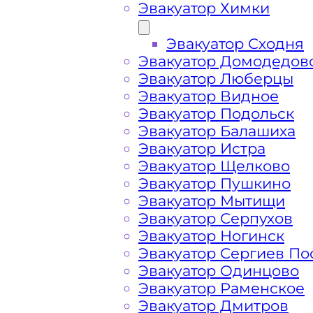
Эвакуатор Химки
Эвакуатор Сходня
Эвакуатор Домодедов
Эвакуатор Люберцы
Эвакуатор Видное
Эвакуатор Подольск
Эвакуатор Балашиха
Эвакуатор Истра
Эвакуатор Щелково
Эвакуатор Пушкино
Эвакуатор Мытищи
Как перевезти 
Эвакуатор Серпухов
Эвакуатор Ногинск
Эвакуатор Сергиев По
Перевозка автомобиля по Балашихе
Эвакуатор Одинцово
круглосуточно и срочно – это возмо
Эвакуатор Раменское
возникшие на дороге проблемы с а
Эвакуатор Дмитров