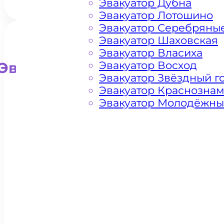
Эвакуатор Дубна
Эвакуатор Лотошино
Эвакуатор Серебряны
Эвакуатор Шаховская
Эвакуатор Власиха
Эвакуатор Восход
Эвакуатор для внедорожни
Эвакуатор Звёздный г
Эвакуатор Краснозна
Эвакуатор Молодёжн