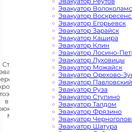
Эвакуатор Реутов
Эвакуатор Волоколам
Эвакуатор Воскресенс
Цена от 4500 рублей
Эвакуатор Егорьевск
Эвакуатор Зарайск
Эвакуатор Кашира
+ 100 РУБЛЕЙ ЗА КИЛОМЕТР
Эвакуатор Клин
Эвакуатор Лосино-Пе
Эвакуатор Луховицы
Стоимость
Эвакуатор Можайск
эвакуации и
Эвакуатор Орехово-Зу
перемещения
Эвакуатор Павловский
кроссоверов
Эвакуатор Руза
тоэвакуатором
+7 985 222 99 01
Эвакуатор Ступино
What
в районе
Эвакуатор Талдом
рюково ЗелАО
Эвакуатор Фрязино
Москва
Эвакуатор Черноголов
Эвакуатор Шатура