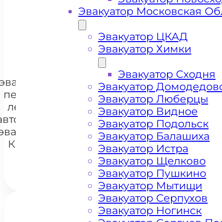
Эвакуатор Московская Об
+ 100 РУБЛЕЙ ЗА КИЛОМЕТР
Эвакуатор ЦКАД
Эвакуатор Химки
Цена
Эвакуатор Сходня
эвакуации и
Эвакуатор Домодедов
перевозки
Эвакуатор Люберцы
легковых
Эвакуатор Видное
+7 985 222 99 01
автомобилей
WhatsA
Эвакуатор Подольск
эвакуатором
Эвакуатор Балашиха
Крюково
Эвакуатор Истра
Эвакуатор Щелково
Эвакуатор Пушкино
Эвакуатор Мытищи
Эвакуатор Серпухов
Эвакуатор Ногинск