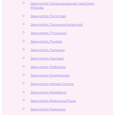
Эвакуатор Ломоносовский проспект
Москва
Эвакуатор Лопотово
Эвакуатор Лосиноостровский
Эвакуатор Лугинино
Эвакуатор Лунёво
Эвакуатор Лыткино
Эвакуатор Льялово
Эвакуатор Люблино
Эвакуатор Майдарово
Эвакуатор Малые Снопы
Эвакуатор Марфино
Эвакуатор Марьина Роща
Эвакуатор Марьино