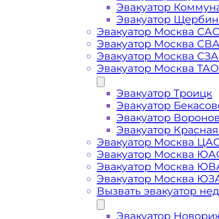
Эвакуатор Коммун
Эвакуатор Щербин
Эвакуатор Москва СА
Эвакуатор Москва СВ
Эвакуатор Москва СЗ
Эвакуатор Москва ТАО
Эвакуатор Троицк
Эвакуатор Бекасов
Эвакуатор Вороно
Стоимость
Эвакуатор Красная
Эвакуатор Москва ЦА
Эвакуатор Москва ЮА
услуг
Эвакуатор Москва Ю
Эвакуатор Москва ЮЗ
эвакуатора в
Вызвать эвакуатор не
Эвакуатор Новори