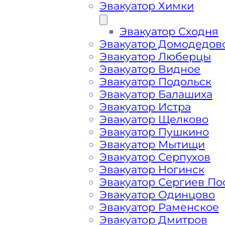
Эвакуатор Химки
Эвакуатор Сходня
Эвакуатор Домодедов
Эвакуатор Люберцы
Эвакуатор Видное
Эвакуатор Подольск
Эвакуатор Балашиха
Эвакуатор Истра
Эвакуатор Щелково
Эвакуатор Пушкино
Эвакуатор Мытищи
Эвакуатор Серпухов
Эвакуатор Ногинск
Эвакуатор Сергиев По
Как перевезти 
Эвакуатор Одинцово
Эвакуатор Раменское
Крюково ЗелАО
Эвакуатор Дмитров