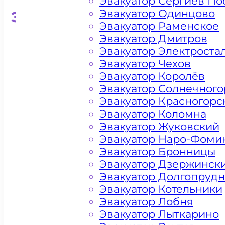
Эвакуатор Сергиев По
Эвакуатор Одинцово
Эвакуатор для кроссоверо
Эвакуатор Раменское
Эвакуатор Дмитров
Эвакуатор Электроста
Эвакуатор Чехов
Эвакуатор Королёв
Эвакуатор Солнечного
Эвакуатор Красногорс
Эвакуатор Коломна
Эвакуатор Жуковский
Эвакуатор Наро-Фоми
Эвакуатор Бронницы
Эвакуатор Дзержинск
Эвакуатор Долгопруд
Эвакуатор Котельники
Эвакуатор Лобня
Эвакуатор Лыткарино