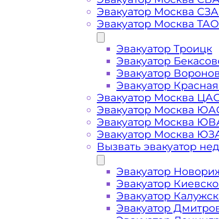
Вызвать эвакуатор в 
Эвакуатор Москва СЗ
Эвакуатор Москва ТАО
Эвакуатор Троицк
Эвакуатор Крюково дешево -
прие
Эвакуатор Бекасов
ближайшего эвакуатора в районе 
Эвакуатор Вороно
минут
Эвакуатор Красная
Эвакуатор Москва ЦА
Эвакуатор Москва ЮА
Погрузим бережно
- в наличии в
Эвакуатор Москва Ю
автомобиля по району Крюково в 
Эвакуатор Москва ЮЗ
Вызвать эвакуатор не
Перевезём аккуратно
- за рулем 
Эвакуатор Новори
Эвакуатор Киевск
Цена известна при заказе услуги
Эвакуатор Калужс
стоимость услуг без скрытых наце
Эвакуатор Дмитро