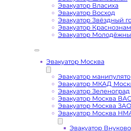
Эвакуатор Власиха
Маршрут от места вызова эвакуато
Эвакуатор Восход
района Москвы Крюково
Эвакуатор Звёздный г
Эвакуатор Краснозна
Эвакуатор Молодёжн
Затрудняющие факторы – блокировк
передач (АКПП)
Эвакуатор Москва
Сложная эвакуация при аварии, из
Эвакуатор манипулято
Буксировка автомобиля из подземн
Эвакуатор МКАД Моск
Эвакуатор Зеленоград
Эвакуатор Москва ВА
Эвакуатор Москва ЗА
Эвакуатор Москва НМ
Эвакуатор Внуково