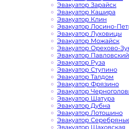
Эвакуатор Зарайск
Эвакуатор Кашира
Крюково Какая цена эвак
Эвакуатор Клин
Эвакуатор Лосино-Пе
Эвакуатор Луховицы
Расчет стоимости эвакуатора за км 
Эвакуатор Можайск
каждом конкретном случае осущест
Эвакуатор Орехово-Зу
готова порадовать доступными цен
Эвакуатор Павловский
автомобилистов и Гостей Столицы.
Эвакуатор Руза
Эвакуатор Ступино
На стоимость эвакуации 
Эвакуатор Талдом
Эвакуатор Фрязино
Эвакуатор Черноголов
Габариты, вес и тип эвакуируемог
Эвакуатор Шатура
Эвакуатор Дубна
Эвакуатор Лотошино
Заказанный
эвакуатор манипулято
Эвакуатор Серебряны
платформой
Эвакуатор Шаховская