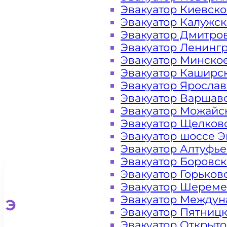
районе
Эвакуатор Киевск
Эвакуатор Калужс
Крюково
Эвакуатор Дмитро
Эвакуатор Ленинг
ЗелАО Москва
Эвакуатор Минско
Эвакуатор Каширс
Эвакуатор Яросла
Эвакуатор Варшав
Эвакуатор Можайс
Эвакуатор Щелков
Эвакуатор шоссе Э
Эвакуатор Алтуфь
Эвакуатор Боровс
Эвакуатор Горьков
Эвакуатор Шереме
Эвакуатор Междун
Эвакуатор для легковых ав
Эвакуатор Пятниц
Эвакуатор Открыт