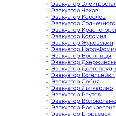
Эвакуатор Электроста
Эвакуатор Чехов
Перевозка автомобиля по району К
Эвакуатор Королёв
дешево, круглосуточно и срочно – э
Эвакуатор Солнечного
решить возникшие на дороге пробл
Эвакуатор Красногорс
вам свои услуги по вызову автоэваку
Эвакуатор Коломна
найдете все, что нужно для операти
Эвакуатор Жуковский
доступные цены, круглосуточную св
Эвакуатор Наро-Фоми
большим опытом работы. Мы предла
Эвакуатор Бронницы
эвакуатора на дороге по низкой ст
Эвакуатор Дзержинск
в сфере транспортировки и гарантир
Эвакуатор Долгопруд
Крюково ЗелАО Москва. Мы использ
Эвакуатор Котельники
технику, что позволяет срочно и бе
Эвакуатор Лобня
Московских, Подмосковных автотрасс
Эвакуатор Лыткарино
Зеленоградском АО при поломке тра
Эвакуатор Реутов
можете ознакомиться с полным списк
Эвакуатор Волоколам
Зеленоградском Административном
Эвакуатор Воскресенс
Эвакуатор Егорьевск