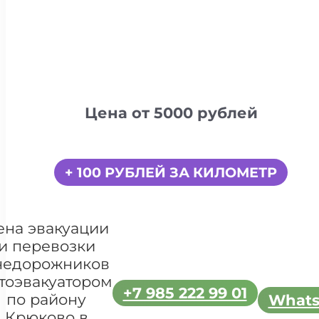
Цена от 5000 рублей
+ 100 РУБЛЕЙ ЗА КИЛОМЕТР
ена эвакуации
и перевозки
недорожников
тоэвакуатором
+7 985 222 99 01
по району
What
Крюково в