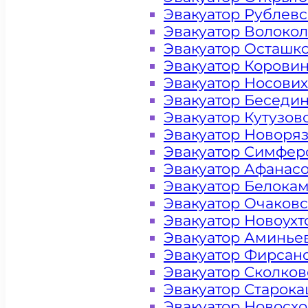
Эвакуатор Рублев
Эвакуатор Волоко
Эвакуатор Осташк
Эвакуатор Корови
Эвакуатор Носови
Эвакуатор Беседи
Эвакуатор Кутузов
Эвакуатор Новоря
Эвакуатор Симфер
Эвакуатор Афанас
Эвакуатор Белока
Эвакуатор Очаков
Эвакуатор Новоух
Эвакуатор Аминье
Эвакуатор Фирсан
Эвакуатор Сколков
Эвакуатор Старок
Цена от 4000 рублей
Эвакуатор Новосх