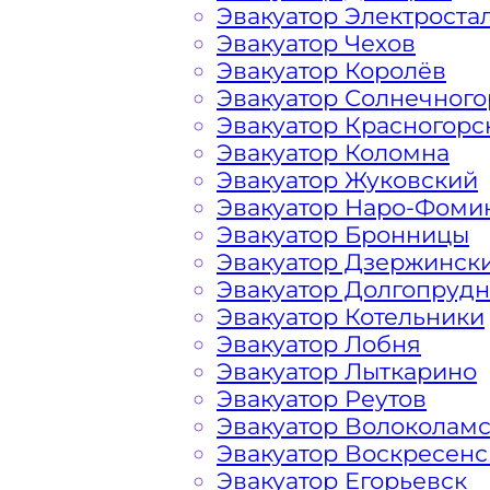
Эвакуатор Электроста
Эвакуатор Чехов
Перевозка автомобиля от метро Лу
Эвакуатор Королёв
дешево, круглосуточно и срочно – э
Эвакуатор Солнечного
решить возникшие на дороге пробл
Эвакуатор Красногорс
вам свои услуги по вызову автоэваку
Эвакуатор Коломна
найдете все, что нужно для операти
Эвакуатор Жуковский
доступные цены, круглосуточную св
Эвакуатор Наро-Фоми
большим опытом работы. Мы предла
Эвакуатор Бронницы
эвакуатора на дороге по низкой ст
Эвакуатор Дзержинск
в сфере транспортировки и гарантир
Эвакуатор Долгопруд
Лухмановская Москва. Мы использу
Эвакуатор Котельники
технику, что позволяет срочно и бе
Эвакуатор Лобня
Московских, Подмосковных шоссе, а
Эвакуатор Лыткарино
поломке транспортного средства ил
Эвакуатор Реутов
полным списком услуг эвакуатора и 
Эвакуатор Волоколам
Административном Округе Столицы, 
Эвакуатор Воскресенс
Эвакуатор Егорьевск