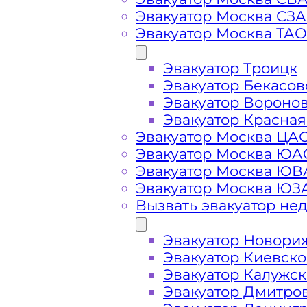
Вызвать эвакуатор у
Эвакуатор Москва СЗ
Эвакуатор Москва ТАО
Эвакуатор Троицк
Эвакуатор метро Лухмановская де
Эвакуатор Бекасов
подача ближайшего эвакуатора у 
Эвакуатор Вороно
минут
Эвакуатор Красная
Эвакуатор Москва ЦА
Эвакуатор Москва ЮА
Погрузим бережно
- в наличии в
Эвакуатор Москва Ю
автомобиля от метро Лухмановска
Эвакуатор Москва ЮЗ
Вызвать эвакуатор не
Перевезём аккуратно
- за рулем 
Эвакуатор Новори
Эвакуатор Киевск
Цена известна при заказе услуги
Эвакуатор Калужс
доступная стоимость услуг без ск
Эвакуатор Дмитро