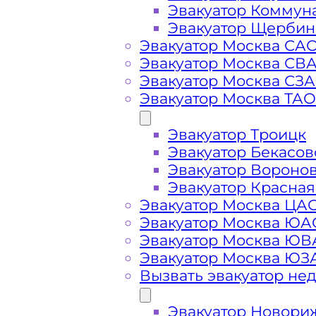
Эвакуатор Коммун
Эвакуатор Щербин
Эвакуатор Москва СА
Эвакуатор Москва СВ
Эвакуатор Москва СЗ
Эвакуатор Москва ТАО
Эвакуатор Троицк
Эвакуатор Бекасов
Эвакуатор Вороно
Стоимость
Эвакуатор Красная
Эвакуатор Москва ЦА
Эвакуатор Москва ЮА
услуг
Эвакуатор Москва Ю
Эвакуатор Москва ЮЗ
эвакуатора у
Вызвать эвакуатор не
Эвакуатор Новори