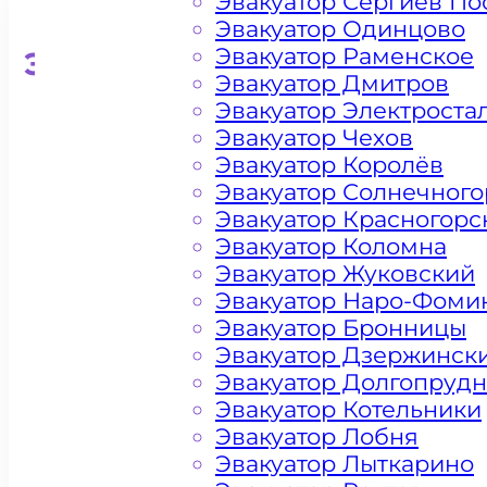
Эвакуатор Сергиев По
Эвакуатор Одинцово
Эвакуатор Раменское
Эвакуатор для кроссоверо
Эвакуатор Дмитров
Эвакуатор Электроста
Эвакуатор Чехов
Эвакуатор Королёв
Эвакуатор Солнечного
Эвакуатор Красногорс
Эвакуатор Коломна
Эвакуатор Жуковский
Эвакуатор Наро-Фоми
Эвакуатор Бронницы
Эвакуатор Дзержинск
Эвакуатор Долгопруд
Эвакуатор Котельники
Эвакуатор Лобня
Эвакуатор Лыткарино