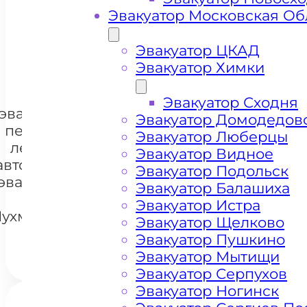
Эвакуатор Московская Об
+ 100 РУБЛЕЙ ЗА КИЛОМЕТР
Эвакуатор ЦКАД
Эвакуатор Химки
Цена
Эвакуатор Сходня
эвакуации и
Эвакуатор Домодедов
перевозки
Эвакуатор Люберцы
легковых
Эвакуатор Видное
автомобилей
+7 985 222 99 01
Эвакуатор Подольск
Whats
эвакуатором
Эвакуатор Балашиха
метро
Эвакуатор Истра
ухмановская
Эвакуатор Щелково
Эвакуатор Пушкино
Эвакуатор Мытищи
Эвакуатор Серпухов
Эвакуатор Ногинск