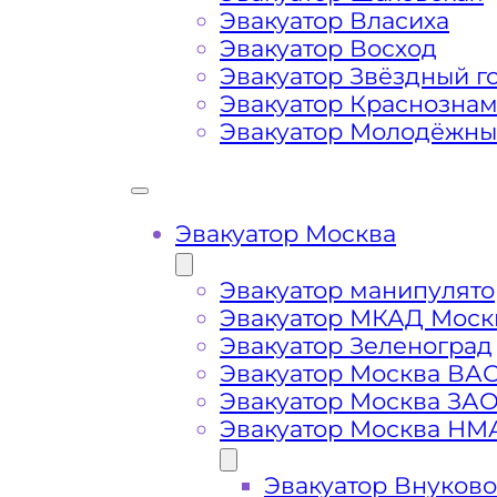
Эвакуатор Власиха
Маршрут от места вызова эвакуато
Эвакуатор Восход
метро Лухмановская
Эвакуатор Звёздный г
Эвакуатор Краснозна
Эвакуатор Молодёжн
Затрудняющие факторы – блокировк
передач (АКПП)
Эвакуатор Москва
Сложная эвакуация при аварии, из
Эвакуатор манипулято
Буксировка автомобиля из подземн
Эвакуатор МКАД Моск
Эвакуатор Зеленоград
Эвакуатор Москва ВА
Эвакуатор Москва ЗА
Эвакуатор Москва НМ
Эвакуатор Внуково