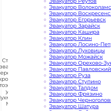
Эвакуатор Реутов
Эвакуатор Волоколам
Эвакуатор Воскресенс
Эвакуатор Егорьевск
Цена от 4500 рублей
Эвакуатор Зарайск
Эвакуатор Кашира
Эвакуатор Клин
+ 100 РУБЛЕЙ ЗА КИЛОМЕТР
Эвакуатор Лосино-Пе
Эвакуатор Луховицы
Эвакуатор Можайск
Стоимость
Эвакуатор Орехово-Зу
эвакуации и
Эвакуатор Павловский
перемещения
Эвакуатор Руза
кроссоверов
Эвакуатор Ступино
тоэвакуатором
+7 985 222 99 01
Эвакуатор Талдом
What
у метро
Эвакуатор Фрязино
ухмановская
Эвакуатор Черноголов
Москва
Эвакуатор Шатура