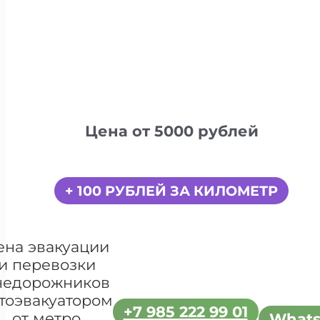
Цена от 5000 рублей
+ 100 РУБЛЕЙ ЗА КИЛОМЕТР
ена эвакуации
и перевозки
недорожников
тоэвакуатором
+7 985 222 99 01
от метро
What