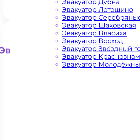
Эвакуатор Дубна
Эвакуатор Лотошино
Эвакуатор Серебряны
Эвакуатор Шаховская
Эвакуатор Власиха
Эвакуатор Восход
Эвакуатор Звёздный г
Эвакуатор для внедорожни
Эвакуатор Краснозна
Эвакуатор Молодёжн