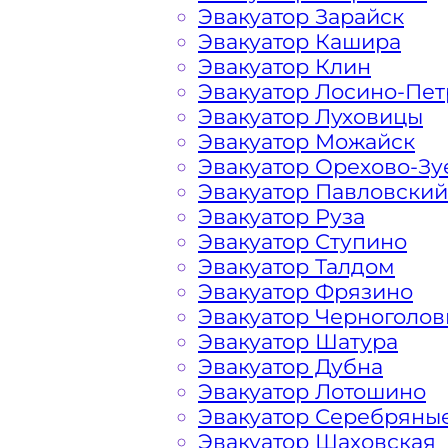
Эвакуатор Зарайск
Эвакуатор Кашира
метро Лухмановская Кака
Эвакуатор Клин
Эвакуатор Лосино-Пе
Эвакуатор Луховицы
Расчет стоимости эвакуатора за км 
Эвакуатор Можайск
каждом конкретном случае осущест
Эвакуатор Орехово-Зу
готова порадовать доступными цен
Эвакуатор Павловский
автомобилистов и Гостей Столицы.
Эвакуатор Руза
Эвакуатор Ступино
На стоимость эвакуации 
Эвакуатор Талдом
Эвакуатор Фрязино
Эвакуатор Черноголов
Габариты, вес и тип эвакуируемог
Эвакуатор Шатура
Эвакуатор Дубна
Эвакуатор Лотошино
Заказанный
эвакуатор манипулято
Эвакуатор Серебряны
платформой
Эвакуатор Шаховская