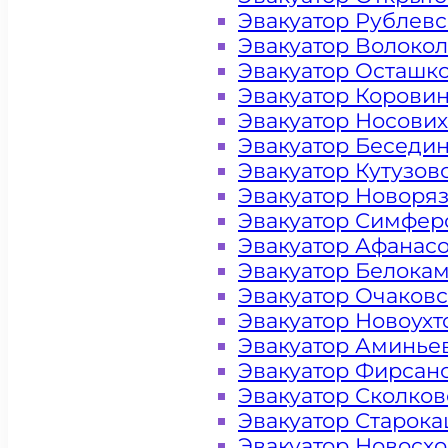
Эвакуатор Рублев
Эвакуатор Волоко
Эвакуатор Осташк
Эвакуатор Корови
Эвакуатор Носови
Эвакуатор Беседи
Эвакуатор Кутузов
Эвакуатор Новоря
Эвакуатор Симфер
Эвакуатор Афанас
Эвакуатор Белока
Эвакуатор Очаков
Эвакуатор Новоух
Эвакуатор Аминье
Эвакуатор Фирсан
Эвакуатор Сколков
Эвакуатор Старок
Цена от 4000 рублей
Эвакуатор Новосх