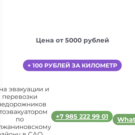
Цена от 5000 рублей
+ 100 РУБЛЕЙ ЗА КИЛОМЕТР
на эвакуации и
перевозки
недорожников
тоэвакуатором
+7 985 222 99 01
по
What
лжаниновскому
району в САО