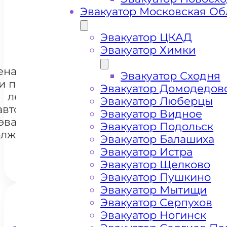
Эвакуатор Московская Об
+ 100 РУБЛЕЙ ЗА КИЛОМЕТР
Эвакуатор ЦКАД
Эвакуатор Химки
ена эвакуации
Эвакуатор Сходня
и перевозки
Эвакуатор Домодедов
легковых
Эвакуатор Люберцы
автомобилей
+7 985 222 99 01
Эвакуатор Видное
What
эвакуатором
Эвакуатор Подольск
лжаниновский
Эвакуатор Балашиха
Эвакуатор Истра
Эвакуатор Щелково
Эвакуатор Пушкино
Эвакуатор Мытищи
Эвакуатор Серпухов
Эвакуатор Ногинск