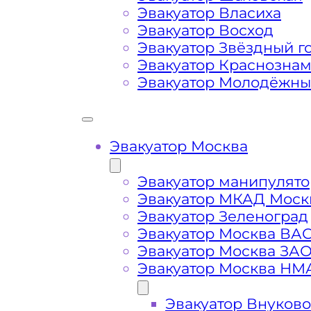
Эвакуатор Власиха
Маршрут от места вызова эвакуато
Эвакуатор Восход
Молжаниновского района Москвы
Эвакуатор Звёздный г
Эвакуатор Краснозна
Эвакуатор Молодёжн
Затрудняющие факторы – блокировк
передач (АКПП)
Эвакуатор Москва
Сложная эвакуация при аварии, из
Эвакуатор манипулято
Буксировка автомобиля из подземн
Эвакуатор МКАД Моск
Эвакуатор Зеленоград
Эвакуатор Москва ВА
Эвакуатор Москва ЗА
Эвакуатор Москва НМ
Эвакуатор Внуково