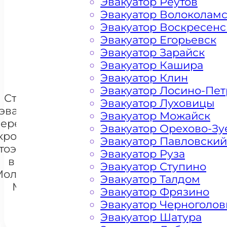
Эвакуатор Реутов
Эвакуатор Волоколам
Цена от 4500 рублей
Эвакуатор Воскресенс
Эвакуатор Егорьевск
Эвакуатор Зарайск
+ 100 РУБЛЕЙ ЗА КИЛОМЕТР
Эвакуатор Кашира
Эвакуатор Клин
Эвакуатор Лосино-Пе
Стоимость
Эвакуатор Луховицы
эвакуации и
Эвакуатор Можайск
перемещения
Эвакуатор Орехово-Зу
кроссоверов
Эвакуатор Павловский
тоэвакуатором
+7 985 222 99 01
Эвакуатор Руза
What
в районе
Эвакуатор Ступино
Молжаниново
Эвакуатор Талдом
Москва
Эвакуатор Фрязино
Эвакуатор Черноголов
Эвакуатор Шатура