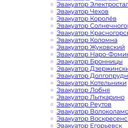
Эвакуатор Электроста
Эвакуатор Чехов
Перевозка автомобиля по Молжанин
Эвакуатор Королёв
«МОБИ» дешево, круглосуточно и сро
Эвакуатор Солнечного
лишних затрат решить возникшие н
Эвакуатор Красногорс
предложить вам свои услуги по вызо
Эвакуатор Коломна
нас вы найдете все, что нужно для 
Эвакуатор Жуковский
авто: доступные цены, круглосуточн
Эвакуатор Наро-Фоми
большим опытом работы. Мы предла
Эвакуатор Бронницы
эвакуатора на дороге по низкой ст
Эвакуатор Дзержинск
в сфере транспортировки и гарантир
Эвакуатор Долгопруд
Молжаниново Москва. Мы используе
Эвакуатор Котельники
технику, что позволяет срочно и бе
Эвакуатор Лобня
Московских шоссе, автотрасс и авт
Эвакуатор Лыткарино
транспортного средства или ДТП. В
Эвакуатор Реутов
списком услуг эвакуатора и их ценой
Эвакуатор Волоколам
Округе Столицы
, так и за пределами
Эвакуатор Воскресенс
Эвакуатор Егорьевск