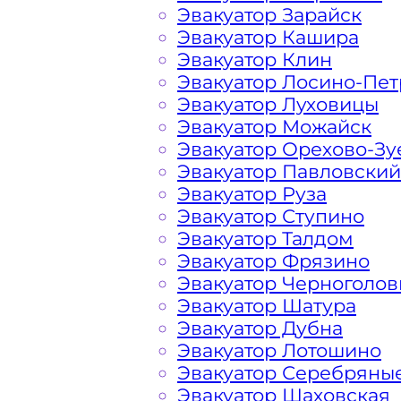
Эвакуатор Зарайск
Эвакуатор Кашира
Молжаниновский Какая ц
Эвакуатор Клин
Эвакуатор Лосино-Пе
Эвакуатор Луховицы
Расчет стоимости эвакуатора за км
Эвакуатор Можайск
района, в каждом конкретном случа
Эвакуатор Орехово-Зу
фирма всегда готова порадовать д
Эвакуатор Павловский
автомобилистов и Гостей Столицы.
Эвакуатор Руза
Эвакуатор Ступино
На стоимость эвакуации 
Эвакуатор Талдом
Эвакуатор Фрязино
Эвакуатор Черноголов
Габариты, вес и тип эвакуируемог
Эвакуатор Шатура
Эвакуатор Дубна
Эвакуатор Лотошино
Заказанный
эвакуатор манипулято
Эвакуатор Серебряны
платформой
Эвакуатор Шаховская