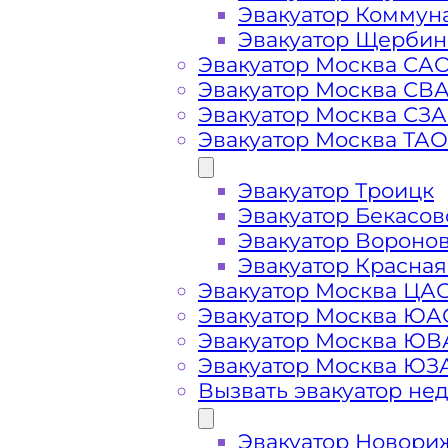
Эвакуатор Коммун
Эвакуатор Щербин
Эвакуатор Москва СА
Эвакуатор Москва СВ
Эвакуатор Москва СЗ
Эвакуатор Москва ТАО
Эвакуатор Троицк
Эвакуатор Бекасов
Эвакуатор Вороно
Стоимость
Эвакуатор Красная
Эвакуатор Москва ЦА
Эвакуатор Москва ЮА
услуг
Эвакуатор Москва Ю
Эвакуатор Москва ЮЗ
эвакуатора в
Вызвать эвакуатор не
Эвакуатор Новори