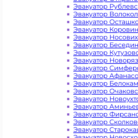
Эвакуатор Рублев
Эвакуатор Волоко
Эвакуатор Осташк
Эвакуатор Корови
Эвакуатор Носови
Эвакуатор Беседи
Эвакуатор Кутузов
Эвакуатор Новоря
Эвакуатор Симфер
Эвакуатор Афанас
Эвакуатор Белока
Эвакуатор Очаков
Эвакуатор Новоух
Эвакуатор Аминье
Эвакуатор Фирсан
Эвакуатор Сколков
Эвакуатор Старок
Цена от 4000 рублей
Эвакуатор Новосх