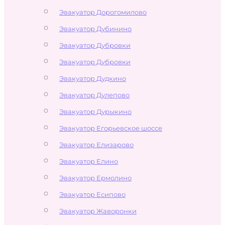
Эвакуатор Дорогомилово
Эвакуатор Дубинино
Эвакуатор Дубровки
Эвакуатор Дубровки
Эвакуатор Дудкино
Эвакуатор Дулепово
Эвакуатор Дурыкино
Эвакуатор Егорьевское шоссе
Эвакуатор Елизарово
Эвакуатор Елино
Эвакуатор Ермолино
Эвакуатор Есипово
Эвакуатор Жаворонки