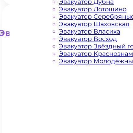
Эвакуатор Дубна
Эвакуатор Лотошино
Эвакуатор Серебряны
Эвакуатор Шаховская
Эвакуатор Власиха
Эвакуатор для внедорожни
Эвакуатор Восход
Эвакуатор Звёздный г
Эвакуатор Краснозна
Эвакуатор Молодёжн