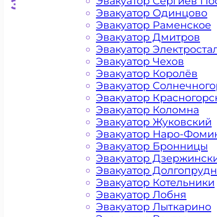
Эвакуатор Сергиев По
Эвакуатор для кроссоверо
Эвакуатор Одинцово
Эвакуатор Раменское
Эвакуатор Дмитров
Эвакуатор Электроста
Эвакуатор Чехов
Эвакуатор Королёв
Эвакуатор Солнечного
Эвакуатор Красногорс
Эвакуатор Коломна
Эвакуатор Жуковский
Эвакуатор Наро-Фоми
Эвакуатор Бронницы
Эвакуатор Дзержинск
Эвакуатор Долгопруд
Эвакуатор Котельники
Эвакуатор Лобня
Эвакуатор Лыткарино