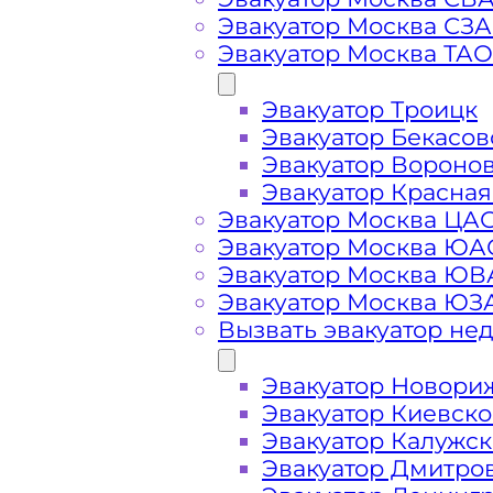
Вызвать эвакуатор в
Эвакуатор Москва СЗ
Эвакуатор Москва ТАО
Эвакуатор Троицк
Эвакуатор Молжаниновский дешев
Эвакуатор Бекасов
подача ближайшего эвакуатора в 
Эвакуатор Вороно
минут
Эвакуатор Красная
Эвакуатор Москва ЦА
Эвакуатор Москва ЮА
Погрузим бережно
- в наличии в
Эвакуатор Москва Ю
автомобиля по Молжаниновскому р
Эвакуатор Москва ЮЗ
Вызвать эвакуатор не
Перевезём аккуратно
- за рулем 
Эвакуатор Новори
Эвакуатор Киевск
Цена известна при заказе услуги
Эвакуатор Калужс
доступная стоимость услуг без ск
Эвакуатор Дмитро