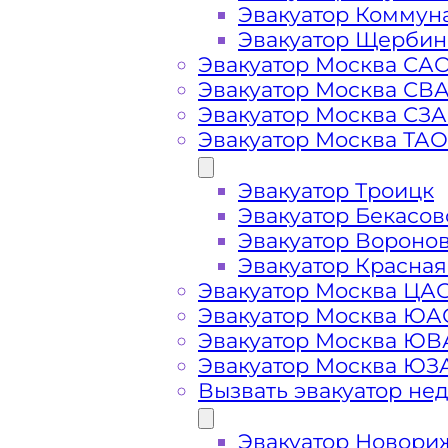
Эвакуатор Коммун
Эвакуатор Щербин
Эвакуатор Москва СА
Эвакуатор Москва СВ
Эвакуатор Москва СЗ
Эвакуатор Москва ТАО
Эвакуатор Троицк
Эвакуатор Бекасов
Эвакуатор Вороно
Стоимость
Эвакуатор Красная
Эвакуатор Москва ЦА
Эвакуатор Москва ЮА
услуг
Эвакуатор Москва Ю
Эвакуатор Москва ЮЗ
эвакуатора в
Вызвать эвакуатор не
Эвакуатор Новори