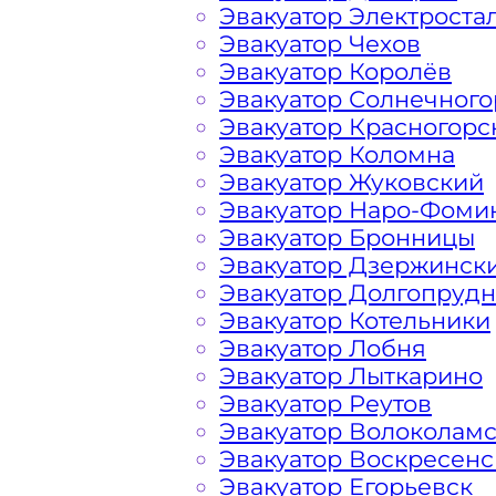
Эвакуатор Электроста
Эвакуатор Чехов
Перевозка автомобиля по району Ч
Эвакуатор Королёв
«МОБИ» дешево, круглосуточно и сро
Эвакуатор Солнечного
лишних затрат решить возникшие н
Эвакуатор Красногорс
предложить вам свои услуги по вызо
Эвакуатор Коломна
нас вы найдете все, что нужно для 
Эвакуатор Жуковский
авто: доступные цены, круглосуточн
Эвакуатор Наро-Фоми
большим опытом работы. Мы предла
Эвакуатор Бронницы
эвакуатора на дороге по низкой ст
Эвакуатор Дзержинск
в сфере транспортировки и гарантир
Эвакуатор Долгопруд
Чертаново Северное Москва. Мы ис
Эвакуатор Котельники
и технику, что позволяет срочно и 
Эвакуатор Лобня
Московских автомагистралей, автот
Эвакуатор Лыткарино
транспортного средства или ДТП. В
Эвакуатор Реутов
списком услуг эвакуатора и их ценой
Эвакуатор Волоколам
Столицы
, так и за пределами города
Эвакуатор Воскресенс
Эвакуатор Егорьевск