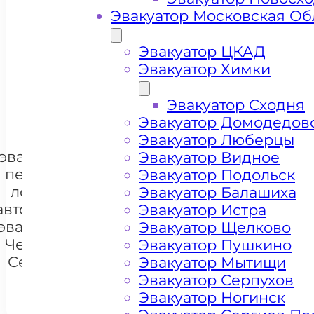
Эвакуатор Московская Об
Цена от 4000 рублей
Эвакуатор ЦКАД
Эвакуатор Химки
+ 100 РУБЛЕЙ ЗА КИЛОМЕТР
Эвакуатор Сходня
Эвакуатор Домодедов
Цена
Эвакуатор Люберцы
эвакуации и
Эвакуатор Видное
перевозки
Эвакуатор Подольск
легковых
Эвакуатор Балашиха
автомобилей
Эвакуатор Истра
+7 985 222 99 01
WhatsA
эвакуатором
Эвакуатор Щелково
Чертаново
Эвакуатор Пушкино
Северное
Эвакуатор Мытищи
Эвакуатор Серпухов
Эвакуатор Ногинск