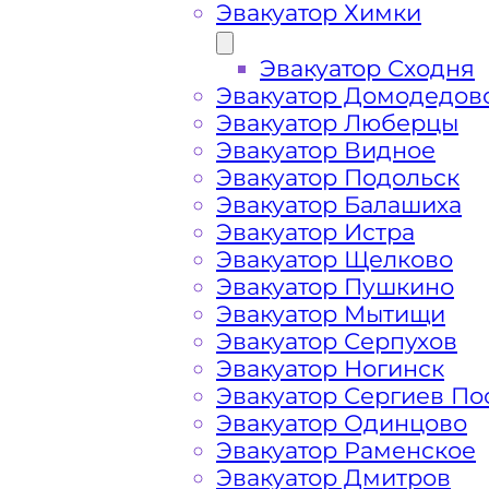
Эвакуатор Химки
Эвакуатор Сходня
Эвакуатор Домодедов
Эвакуатор Люберцы
Эвакуатор Видное
Эвакуатор Подольск
Эвакуатор Балашиха
Эвакуатор Истра
Эвакуатор Щелково
Эвакуатор Пушкино
Эвакуатор Мытищи
Эвакуатор Серпухов
Эвакуатор Ногинск
Эвакуатор Сергиев По
Как перевезти 
Эвакуатор Одинцово
Эвакуатор Раменское
Чертаново Сев
Эвакуатор Дмитров