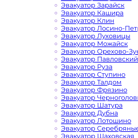
Эвакуатор Зарайск
Эвакуатор Кашира
Чертаново Северное Кака
Эвакуатор Клин
Эвакуатор Лосино-Пе
Эвакуатор Луховицы
Расчет стоимости эвакуатора за км 
Эвакуатор Можайск
Северного, в каждом конкретном сл
Эвакуатор Орехово-Зу
фирма всегда готова порадовать д
Эвакуатор Павловский
автомобилистов и Гостей Столицы.
Эвакуатор Руза
Эвакуатор Ступино
На стоимость эвакуации 
Эвакуатор Талдом
Эвакуатор Фрязино
Эвакуатор Черноголов
Габариты, вес и тип эвакуируемог
Эвакуатор Шатура
Эвакуатор Дубна
Эвакуатор Лотошино
Заказанный
эвакуатор манипулято
Эвакуатор Серебряны
платформой
Эвакуатор Шаховская