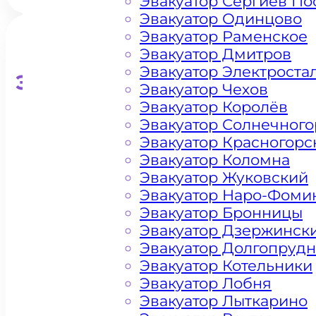
Эвакуатор Сергиев По
Эвакуатор Одинцово
Эвакуатор Раменское
Эвакуатор Дмитров
Эвакуатор Электроста
Эвакуатор для кроссоверо
Эвакуатор Чехов
Эвакуатор Королёв
Эвакуатор Солнечного
Эвакуатор Красногорс
Эвакуатор Коломна
Эвакуатор Жуковский
Эвакуатор Наро-Фоми
Эвакуатор Бронницы
Эвакуатор Дзержинск
Эвакуатор Долгопруд
Эвакуатор Котельники
Эвакуатор Лобня
Эвакуатор Лыткарино