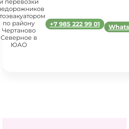
и перевозки
недорожников
тоэвакуатором
по району
+7 985 222 99 01
What
Чертаново
Северное в
ЮАО