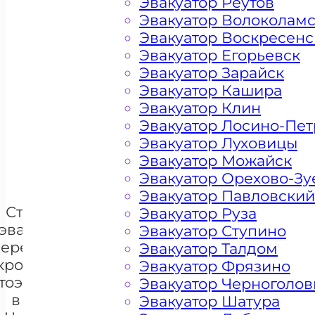
Эвакуатор Реутов
Эвакуатор Волоколам
Эвакуатор Воскресенс
Эвакуатор Егорьевск
Эвакуатор Зарайск
Эвакуатор Кашира
Цена от 4500 рублей
Эвакуатор Клин
Эвакуатор Лосино-Пе
Эвакуатор Луховицы
+ 100 РУБЛЕЙ ЗА КИЛОМЕТР
Эвакуатор Можайск
Эвакуатор Орехово-Зу
Эвакуатор Павловский
Стоимость
Эвакуатор Руза
эвакуации и
Эвакуатор Ступино
перемещения
Эвакуатор Талдом
кроссоверов
Эвакуатор Фрязино
тоэвакуатором
Эвакуатор Черноголов
+7 985 222 99 01
в районе
What
Эвакуатор Шатура