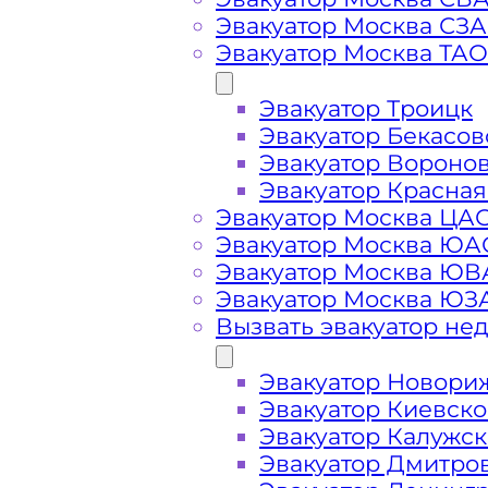
Вызвать эвакуатор в
Эвакуатор Москва СЗ
Моск
Эвакуатор Москва ТАО
Эвакуатор Троицк
Эвакуатор Чертаново Северное де
Эвакуатор Бекасов
подача ближайшего эвакуатора в 
Эвакуатор Вороно
производится
за 15 минут
Эвакуатор Красная
Эвакуатор Москва ЦА
Эвакуатор Москва ЮА
Погрузим бережно
- в наличии в
Эвакуатор Москва Ю
автомобиля по району Чертаново 
Эвакуатор Москва ЮЗ
Вызвать эвакуатор не
Перевезём аккуратно
- за рулем 
Эвакуатор Новори
Эвакуатор Киевск
Цена известна при заказе услуги
Эвакуатор Калужс
доступная стоимость услуг без ск
Эвакуатор Дмитро