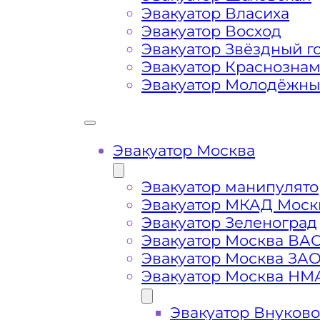
Эвакуатор Власиха
Маршрут от места вызова эвакуато
Эвакуатор Восход
района Москвы Чертаново Северно
Эвакуатор Звёздный г
Эвакуатор Краснозна
Эвакуатор Молодёжн
Затрудняющие факторы – блокировк
передач (АКПП)
Эвакуатор Москва
Сложная эвакуация при аварии, из
Эвакуатор манипулято
Буксировка автомобиля из подземн
Эвакуатор МКАД Моск
Эвакуатор Зеленоград
Эвакуатор Москва ВА
Эвакуатор Москва ЗА
Эвакуатор Москва НМ
Эвакуатор Внуково