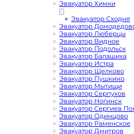
Эвакуатор Химки
Эвакуатор Сходня
Эвакуатор Домодедов
Эвакуатор Люберцы
Эвакуатор Видное
Эвакуатор Подольск
Эвакуатор Балашиха
Эвакуатор Истра
Эвакуатор Щелково
Эвакуатор Пушкино
Эвакуатор Мытищи
Как перевезти 
Эвакуатор Серпухов
Эвакуатор Ногинск
Эвакуатор Сергиев По
Перово Москва
Эвакуатор Одинцово
Эвакуатор Раменское
Эвакуатор Дмитров
Перевозка автомобиля от метро Пер