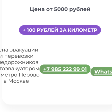
Цена от 5000 рублей
+ 100 РУБЛЕЙ ЗА КИЛОМЕТР
ена эвакуации
и перевозки
недорожников
тоэвакуатором
+7 985 222 99 01
What
 метро Перово
в Москве