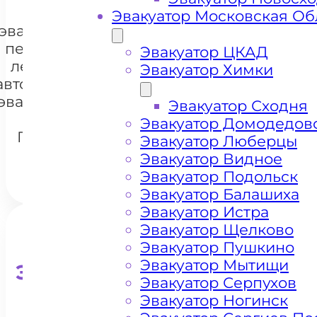
Цена
Эвакуатор Московская Об
эвакуации и
перевозки
Эвакуатор ЦКАД
легковых
Эвакуатор Химки
автомобилей
+7 985 222 99 01
WhatsA
эвакуатором
Эвакуатор Сходня
метро
Эвакуатор Домодедов
Перово
Эвакуатор Люберцы
Эвакуатор Видное
Эвакуатор Подольск
Эвакуатор Балашиха
Эвакуатор Истра
Эвакуатор Щелково
Эвакуатор Пушкино
Эвакуатор Мытищи
Эвакуатор для кроссоверо
Эвакуатор Серпухов
Эвакуатор Ногинск