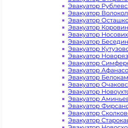
Эвакуатор Рублев
Эвакуатор Волоко
Эвакуатор Осташк
Эвакуатор Корови
Эвакуатор Носови
Эвакуатор Беседи
Эвакуатор Кутузов
Эвакуатор Новоря
Эвакуатор Симфер
Эвакуатор Афанас
Эвакуатор Белока
Эвакуатор Очаков
Цена от 4000 рублей
Эвакуатор Новоух
Эвакуатор Аминье
Эвакуатор Фирсан
+ 100 РУБЛЕЙ ЗА КИЛОМЕТР
Эвакуатор Сколков
Эвакуатор Старок
Эвакуатор Новосх