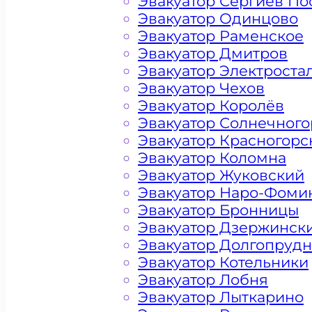
Эвакуатор Сергиев По
Эвакуатор Одинцово
Эвакуатор Раменское
Эвакуатор Дмитров
Эвакуатор Электроста
Эвакуатор Чехов
Эвакуатор Королёв
Эвакуатор Солнечного
Эвакуатор Красногорс
Эвакуатор Коломна
Эвакуатор Жуковский
Эвакуатор Наро-Фоми
Эвакуатор Бронницы
Эвакуатор Дзержинск
Эвакуатор Долгопруд
Эвакуатор Котельники
Эвакуатор Лобня
Цена от 4500 рублей
Эвакуатор Лыткарино