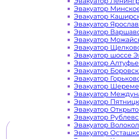
Эвакуатор Ленинг
Эвакуатор Минско
Закажите услугу "эвакуатор метр
Эвакуатор Каширс
сайте компании «МОБИ»
Эвакуатор Яросла
Эвакуатор Варшав
Эвакуатор Можайс
Эвакуатор Щелков
Вам необходимы услуги ближайшего 
Эвакуатор шоссе Э
недорого? Эвакуаторы «МОБИ» наход
Эвакуатор Алтуфь
в районе метро Перово 24 часа в су
Эвакуатор Боровс
оказать помощь на дороге в любой
Эвакуатор Горьков
каче
Эвакуатор Шереме
Эвакуатор Междун
Эвакуатор Пятниц
ТЕЛЕФОН
WHATSAPP
Эвакуатор Открыт
Эвакуатор Рублев
Эвакуатор Волоко
Эвакуатор Осташк