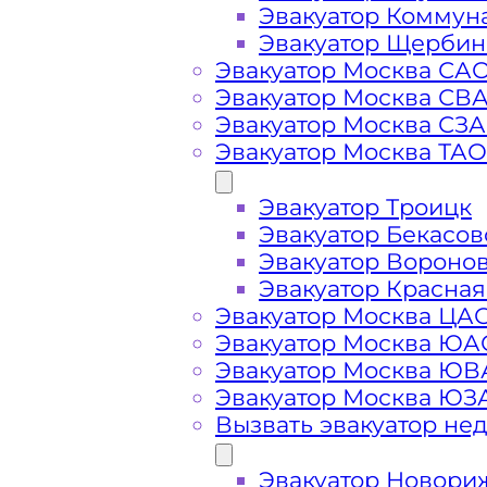
Эвакуатор Коммун
Эвакуатор Щербин
Эвакуатор Москва СА
Эвакуатор Москва СВ
Эвакуатор Москва СЗ
Эвакуатор Москва ТАО
Эвакуатор Троицк
Стоимость
Эвакуатор Бекасов
Эвакуатор Вороно
услуг
Эвакуатор Красная
Эвакуатор Москва ЦА
эвакуатора у
Эвакуатор Москва ЮА
Эвакуатор Москва Ю
Эвакуатор Москва ЮЗ
метро Перово
Вызвать эвакуатор не
Москва
Эвакуатор Новори