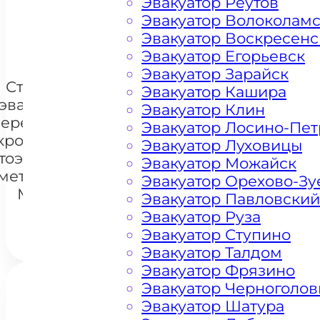
Эвакуатор Реутов
Эвакуатор Волоколам
+ 100 РУБЛЕЙ ЗА КИЛОМЕТР
Эвакуатор Воскресенс
Эвакуатор Егорьевск
Эвакуатор Зарайск
Стоимость
Эвакуатор Кашира
эвакуации и
Эвакуатор Клин
перемещения
Эвакуатор Лосино-Пе
кроссоверов
Эвакуатор Луховицы
+7 985 222 99 01
тоэвакуатором
What
Эвакуатор Можайск
 метро Перово
Эвакуатор Орехово-Зу
Москва
Эвакуатор Павловский
Эвакуатор Руза
Эвакуатор Ступино
Эвакуатор Талдом
Эвакуатор Фрязино
Эвакуатор Черноголов
Эвакуатор Шатура