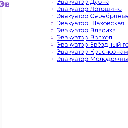
Эвакуатор Дубна
Эвакуатор для внедорожни
Эвакуатор Лотошино
Эвакуатор Серебряны
Эвакуатор Шаховская
Эвакуатор Власиха
Эвакуатор Восход
Эвакуатор Звёздный г
Эвакуатор Краснозна
Эвакуатор Молодёжн