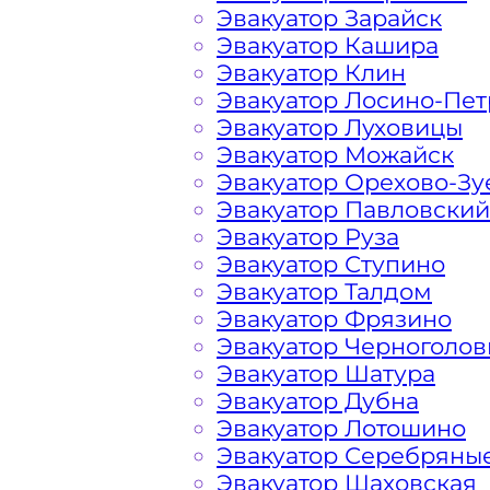
Эвакуатор Зарайск
Эвакуатор Кашира
Расчет стоимости эвакуатора за км 
Эвакуатор Клин
каждом конкретном случае осущест
Эвакуатор Лосино-Пе
готова порадовать доступными цен
Эвакуатор Луховицы
автомобилистов и Гостей Столицы.
Эвакуатор Можайск
Эвакуатор Орехово-Зу
Эвакуатор Павловский
На стоимость эвакуации 
Эвакуатор Руза
Эвакуатор Ступино
Эвакуатор Талдом
Габариты, вес и тип эвакуируемог
Эвакуатор Фрязино
Эвакуатор Черноголов
Заказанный
эвакуатор манипулято
Эвакуатор Шатура
платформой
Эвакуатор Дубна
Эвакуатор Лотошино
Эвакуатор Серебряны
Маршрут от места вызова эвакуато
Эвакуатор Шаховская