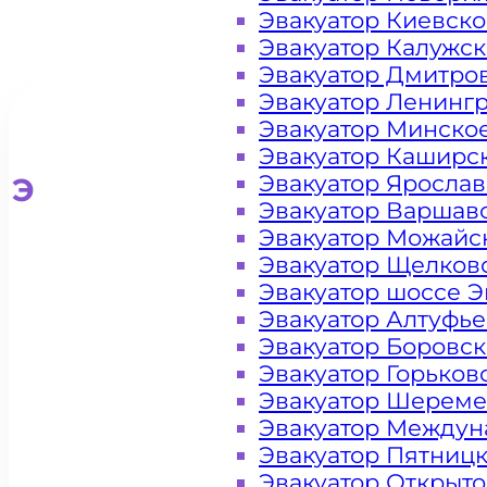
Эвакуатор Киевск
Эвакуатор Калужс
Эвакуатор Дмитро
Эвакуатор Ленинг
Эвакуатор Минско
Эвакуатор Каширс
Эвакуатор Яросла
Эвакуатор для легковых ав
Эвакуатор Варшав
Эвакуатор Можайс
Эвакуатор Щелков
Эвакуатор шоссе Э
Эвакуатор Алтуфь
Эвакуатор Боровс
Эвакуатор Горьков
Эвакуатор Шереме
Эвакуатор Междун
Эвакуатор Пятниц
Эвакуатор Открыт