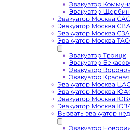
Эвакуатор Коммун
Эвакуатор Щербин
Эвакуатор Москва СА
Эвакуатор Москва СВ
Эвакуатор Москва СЗ
Эвакуатор Москва ТАО
Стоимость
Эвакуатор Троицк
услуг
Эвакуатор Бекасов
Эвакуатор Вороно
эвакуатора в
Эвакуатор Красная
Эвакуатор Москва ЦА
Эвакуатор Москва ЮА
Солнечногорск
Эвакуатор Москва Ю
Эвакуатор Москва ЮЗ
Вызвать эвакуатор не
Эвакуатор Новори