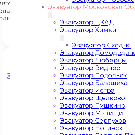
+7 985 222 99 01
автомобилей
Whats
Эвакуатор Московская Об
эвакуатором
олнечногорск
Эвакуатор ЦКАД
Эвакуатор Химки
Эвакуатор Сходня
Эвакуатор Домодедов
Эвакуатор Люберцы
Эвакуатор Видное
Эвакуатор для кроссоверо
Эвакуатор Подольск
Эвакуатор Балашиха
Эвакуатор Истра
Эвакуатор Щелково
Эвакуатор Пушкино
Эвакуатор Мытищи
Эвакуатор Серпухов
Эвакуатор Ногинск