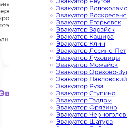
Эвакуатор Реутов
эвакуации и
Эвакуатор Волоколам
перемещения
Эвакуатор Воскресенс
кроссоверов
Эвакуатор Егорьевск
+7 985 222 99 01
тоэвакуатором
What
Эвакуатор Зарайск
в
Эвакуатор Кашира
олнечногорске
Эвакуатор Клин
Эвакуатор Лосино-Пе
Эвакуатор Луховицы
Эвакуатор Можайск
Эвакуатор Орехово-Зу
Эвакуатор Павловский
Эвакуатор Руза
Эвакуатор для внедорожни
Эвакуатор Ступино
Эвакуатор Талдом
Эвакуатор Фрязино
Эвакуатор Черноголов
Эвакуатор Шатура