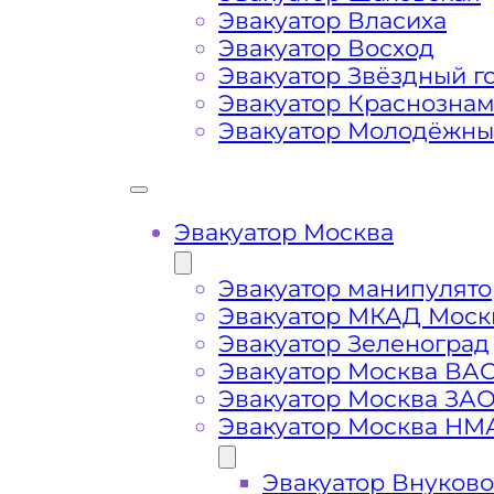
Затрудняющие факторы – блокировк
Эвакуатор Власиха
передач (АКПП)
Эвакуатор Восход
Эвакуатор Звёздный г
Эвакуатор Краснозна
Сложная эвакуация при аварии, из
Эвакуатор Молодёжн
Буксировка автомобиля из подземн
Эвакуатор Москва
Эвакуатор манипулято
Эвакуатор МКАД Моск
Эвакуатор Зеленоград
Эвакуатор Москва ВА
Эвакуатор Москва ЗА
Эвакуатор Москва НМ
Эвакуатор Внуково