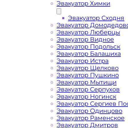
Эвакуатор Химки
Эвакуатор Сходня
Эвакуатор Домодедов
Эвакуатор Люберцы
Эвакуатор Видное
Эвакуатор Подольск
Эвакуатор Балашиха
Эвакуатор Истра
Эвакуатор Щелково
Эвакуатор Пушкино
Эвакуатор Мытищи
Как перевезти 
Эвакуатор Серпухов
Эвакуатор Ногинск
Эвакуатор Сергиев По
Солнечногорск
Эвакуатор Одинцово
Эвакуатор Раменское
Эвакуатор Дмитров
Перевозка автомобиля по Солнечно