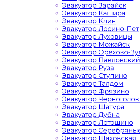
Эвакуатор Зарайск
Расчет стоимости эвакуатора за км 
Эвакуатор Кашира
каждом конкретном случае осущест
Эвакуатор Клин
готова порадовать доступными цена
Эвакуатор Лосино-Пе
Эвакуатор Луховицы
Эвакуатор Можайск
На стоимость эвакуации 
Эвакуатор Орехово-Зу
Эвакуатор Павловский
Эвакуатор Руза
Габариты, вес и тип эвакуируемог
Эвакуатор Ступино
Эвакуатор Талдом
Заказанный
эвакуатор манипулято
Эвакуатор Фрязино
платформой
Эвакуатор Черноголов
Эвакуатор Шатура
Эвакуатор Дубна
Маршрут от места вызова эвакуато
Эвакуатор Лотошино
города Солнечногорска
Эвакуатор Серебряны
Эвакуатор Шаховская