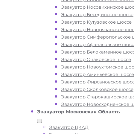
Эвакуатор Носовихинское шос
Эвакуатор Бесединское шоссе
Вам необходимы услуги ближайшег
Эвакуатор Кутузовское шоссе
эвакуатора по Власихе? Рядом и
Эвакуатор Новорязанское шос
недорого? Эвакуаторы «МОБИ» нахо
Эвакуатор Симферопольское 
на площадях, автодорогах и улицах
Эвакуатор Афанасовское шосс
Власихи 24 часа в сутки. Обращайтес
Эвакуатор Белокаменное шос
нам круглосуточно, мы готовы оказат
Эвакуатор Очаковское шоссе
помощь на дороге в любой ситуации
Эвакуатор Новоухтомское шос
гарантируем низкие цены и высокое
Эвакуатор Аминьевское шоссе
качество наших услуг.
Эвакуатор Фирсановское шос
Эвакуатор Сколковское шоссе
Эвакуатор Старокаширское ш
ТЕЛЕФОН
WHATSAPP
Эвакуатор Новосходненское 
Эвакуатор Московская Область
Эвакуатор ЦКАД