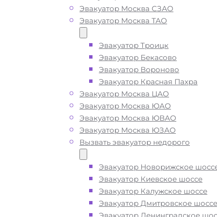
Эвакуатор Москва СЗАО
Эвакуатор Москва ТАО
Вызвать эвакуатор во
Власихе недорого
Эвакуатор Троицк
Эвакуатор Бекасово
Эвакуатор Вороново
Эвакуатор Красная Пахра
Эвакуатор Власиха дешево -
прие
Эвакуатор Москва ЦАО
быстро
, при срочном вызове, пода
Эвакуатор Москва ЮАО
ближайшего эвакуатора во Власих
Эвакуатор Москва ЮВАО
производится
за 15 минут
Эвакуатор Москва ЮЗАО
Вызвать эвакуатор недорого
Погрузим бережно
- в наличии вс
оборудование для эвакуации и
Эвакуатор Новорижское шосс
перевозки автомобиля по Власихе
Эвакуатор Киевское шоссе
поломке или после ДТП
Эвакуатор Калужское шоссе
Эвакуатор Дмитровское шосс
Эвакуатор Ленинградское шос