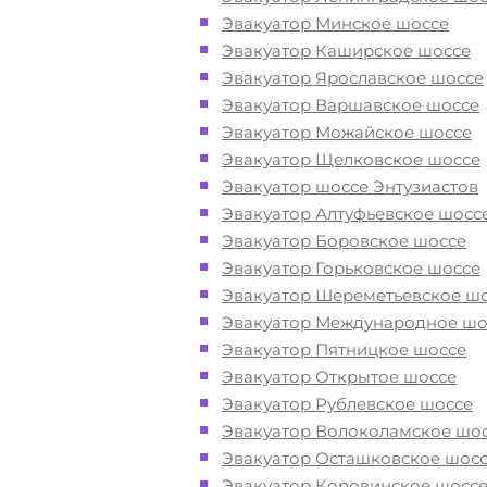
Перевезём аккуратно
- за рулем
Эвакуатор Минское шоссе
автоэвакуаторов только водители
Эвакуатор Каширское шоссе
профессионалы
Эвакуатор Ярославское шоссе
Эвакуатор Варшавское шоссе
Цена известна при заказе услуги
Эвакуатор Можайское шоссе
"
Эвакуатор
Власиха недорого" -
Эвакуатор Щелковское шоссе
доступная стоимость услуг без скр
Эвакуатор шоссе Энтузиастов
наценок
Эвакуатор Алтуфьевское шосс
Эвакуатор Боровское шоссе
Эвакуатор Горьковское шоссе
Круглосуточная поддержка
- раб
Эвакуатор Шереметьевское ш
службы эвакуации во Власихе
Эвакуатор Международное шо
осуществляется 24 часа в сутки
Эвакуатор Пятницкое шоссе
Эвакуатор Открытое шоссе
Закажите услугу "эвакуатор Влас
Эвакуатор Рублевское шоссе
Москва"
по номеру телефона или
Эвакуатор Волоколамское шо
"онлайн" на сайте компании «МОБ
Эвакуатор Осташковское шос
Эвакуатор Коровинское шосс