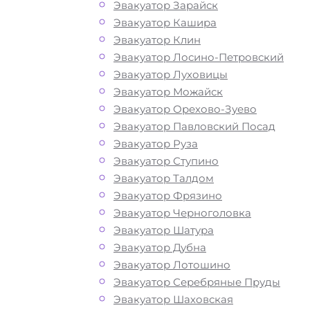
Перевозка автомобиля по Власихе
Эвакуатор Зарайск
эвакуатором «МОБИ» дешево, кругло
Эвакуатор Кашира
и срочно – это возможность быстро 
Эвакуатор Клин
лишних затрат решить возникшие
Эвакуатор Лосино-Петровский
проблемы с автомобилем и получит
Эвакуатор Луховицы
помощь на дороге. Мы рады предло
Эвакуатор Можайск
вам свои услуги по вызову автоэваку
Эвакуатор Орехово-Зуево
Звоните по телефону — у нас вы най
Эвакуатор Павловский Посад
все, что нужно для оперативной и
Эвакуатор Руза
безопасной эвакуации вашего авто:
Эвакуатор Ступино
доступные цены, круглосуточную свя
Эвакуатор Талдом
профессиональных водителей с бо
Эвакуатор Фрязино
опытом работы. Мы предлагаем
Эвакуатор Черноголовка
круглосуточную техническую помощ
Эвакуатор Шатура
эвакуатора на дороге по низкой стои
Эвакуатор Дубна
Наша компания имеет большой опыт
Эвакуатор Лотошино
сфере транспортировки и гарантиру
Эвакуатор Серебряные Пруды
качество услуг эвакуации во Власих
Эвакуатор Шаховская