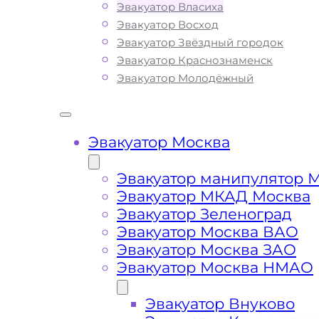
используем только современное
Эвакуатор Власиха
оборудование и технику, что позвол
Эвакуатор Восход
срочно и безопасно эвакуировать в
Эвакуатор Звёздный городок
автомобиль с автомагистралей, авто
Эвакуатор Краснознаменск
шоссе Москвы и Московской Област
Эвакуатор Молодёжный
поломке транспортного средства ил
Вы всегда можете ознакомиться с п
списком услуг эвакуатора и их ценой,
Эвакуатор Москва
Одинцовском Городском Округе, так 
пределами города
Эвакуатор манипулятор 
Эвакуатор МКАД Москва
Эвакуатор Зеленоград
Эвакуатор Москва ВАО
Власиха Какая цена
Эвакуатор Москва ЗАО
эвакуатора?
Эвакуатор Москва НМАО
Расчет стоимости эвакуатора за
Эвакуатор Внуково