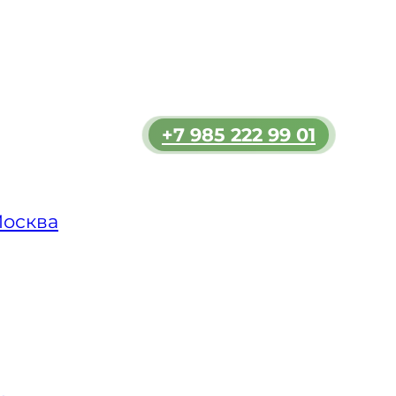
яет
аш
трасс и
и при
и ДТП.
+7 985 222 99 01
олным
 как в
и за
Москва
 км