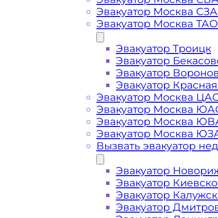
Эвакуатор Москва СЗ
Эвакуатор Москва ТАО
Вызвать эвакуатор 
Северное
Эвакуатор Троицк
Эвакуатор Бекасов
Эвакуатор Вороно
Эвакуатор Красная
Эвакуатор Орехово-Борисово Севе
Эвакуатор Москва ЦА
вызове, подача ближайшего эваку
Эвакуатор Москва ЮА
Москва производится
за 15 минут
Эвакуатор Москва Ю
Эвакуатор Москва ЮЗ
Погрузим бережно
- в наличии в
Вызвать эвакуатор не
автомобиля по району Орехово-Бо
ДТП
Эвакуатор Новори
Эвакуатор Киевск
Эвакуатор Калужс
Перевезём аккуратно
- за рулем 
Эвакуатор Дмитро