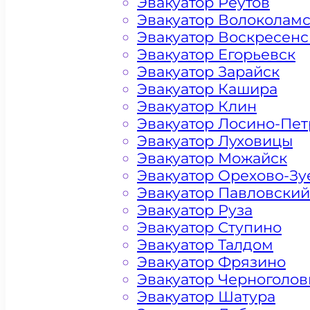
Эвакуатор Реутов
Эвакуатор Волоколам
Эвакуатор Воскресенс
Эвакуатор Егорьевск
Эвакуатор Зарайск
Эвакуатор Кашира
Эвакуатор Клин
Эвакуатор Лосино-Пе
Эвакуатор Луховицы
Эвакуатор Можайск
Эвакуатор Орехово-Зу
Эвакуатор Павловский
Эвакуатор Руза
Эвакуатор Ступино
Эвакуатор Талдом
Цена от 4500 рублей
Эвакуатор Фрязино
Эвакуатор Черноголов
Эвакуатор Шатура
+ 100 РУБЛЕЙ ЗА КИЛОМЕТР