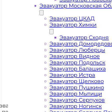
Эвакуатор Московская Об
Эвакуатор ЦКАД
Эвакуатор Химки
Эвакуатор Сходня
Эвакуатор Домодедов
Эвакуатор Люберцы
Эвакуатор Видное
Цена от 4000 рублей
Эвакуатор Подольск
Эвакуатор Балашиха
Эвакуатор Истра
+ 100 РУБЛЕЙ ЗА КИЛОМЕТР
Эвакуатор Щелково
Эвакуатор Пушкино
Эвакуатор Мытищи
Цена
Эвакуатор Серпухов
эвакуации и
Эвакуатор Ногинск
перевозки