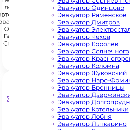
Эвакуатор Сергиев По
легковых
Эвакуатор Одинцово
автомобилей
Эвакуатор Раменское
+7 985 222 99 01
эвакуатором
WhatsA
Эвакуатор Дмитров
Орехово-
Эвакуатор Электроста
Борисово
Эвакуатор Чехов
Северное
Эвакуатор Королёв
Эвакуатор Солнечного
Эвакуатор Красногорс
Эвакуатор Коломна
Эвакуатор Жуковский
Эвакуатор Наро-Фоми
Эвакуатор Бронницы
Эвакуатор Дзержинск
Эвакуатор для кроссоверо
Эвакуатор Долгопруд
Эвакуатор Котельники
Эвакуатор Лобня
Эвакуатор Лыткарино