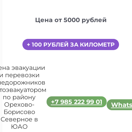
Цена от 5000 рублей
+ 100 РУБЛЕЙ ЗА КИЛОМЕТР
ена эвакуации
и перевозки
недорожников
тоэвакуатором
по району
+7 985 222 99 01
Орехово-
What
Борисово
Северное в
ЮАО