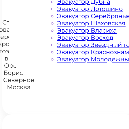
Эвакуатор Дубна
Эвакуатор Лотошино
Эвакуатор Серебряны
Стоимость
Эвакуатор Шаховская
эвакуации и
Эвакуатор Власиха
перемещения
Эвакуатор Восход
кроссоверов
Эвакуатор Звёздный г
тоэвакуатором
Эвакуатор Краснозна
в районе
Эвакуатор Молодёжн
+7 985 222 99 01
What
Орехово-
Борисово
Северное
Москва