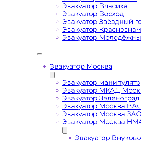
Эвакуатор Власиха
Габариты, вес и тип эвакуируемог
Эвакуатор Восход
Эвакуатор Звёздный г
Эвакуатор Краснозна
Заказанный
эвакуатор манипулято
Эвакуатор Молодёжн
платформой
Маршрут от места вызова эвакуато
района Москвы Орехово-Борисово
Эвакуатор Москва
Эвакуатор манипулято
Затрудняющие факторы – блокировк
Эвакуатор МКАД Моск
передач (АКПП)
Эвакуатор Зеленоград
Эвакуатор Москва ВА
Сложная эвакуация при аварии, из
Эвакуатор Москва ЗА
Эвакуатор Москва НМ
Буксировка автомобиля из подземн
Эвакуатор Внуково