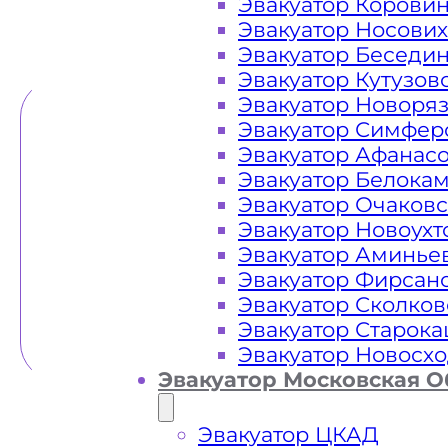
Эвакуатор Корови
Эвакуатор Носови
ТЕЛЕФОН
WHATSAPP
Эвакуатор Беседи
Эвакуатор Кутузов
Эвакуатор Новоря
Эвакуатор Симфер
Эвакуатор Афанас
Эвакуатор Белока
Эвакуатор Очаков
Эвакуатор Новоух
Эвакуатор Аминье
Эвакуатор Фирсан
Эвакуатор Сколков
Эвакуатор Старок
Эвакуатор Новосх
Эвакуатор Московская О
Эвакуатор ЦКАД