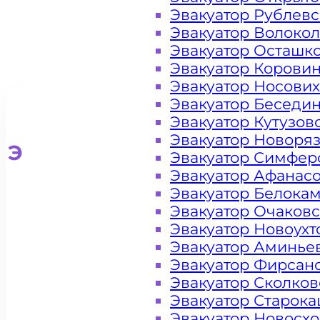
Эвакуатор Рублев
Эвакуатор Волоко
Эвакуатор Осташк
Эвакуатор Корови
Эвакуатор Носови
Эвакуатор Беседи
Эвакуатор Кутузов
Эвакуатор Новоря
Эвакуатор для легковых ав
Эвакуатор Симфер
Эвакуатор Афанас
Эвакуатор Белока
Эвакуатор Очаков
Эвакуатор Новоух
Эвакуатор Аминье
Эвакуатор Фирсан
Эвакуатор Сколков
Эвакуатор Старок
Эвакуатор Новосх