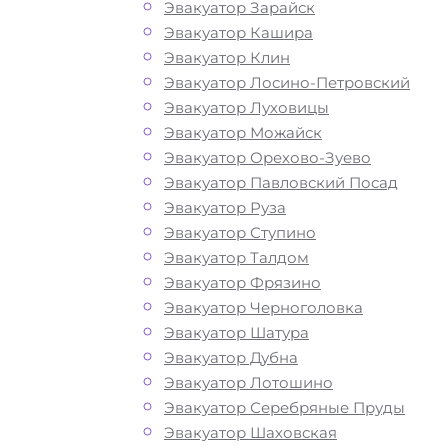
авто в
Эвакуатор Зарайск
Эвакуатор Кашира
Эвакуатор Клин
Долгопрудном
Эвакуатор Лосино-Петровский
Эвакуатор Луховицы
Эвакуатор Можайск
Перевозка автомобиля по Долгопру
Эвакуатор Орехово-Зуево
эвакуатором «МОБИ» дешево, кругло
Эвакуатор Павловский Посад
и срочно – это возможность быстро 
Эвакуатор Руза
лишних затрат решить возникшие на
Эвакуатор Ступино
проблемы с автомобилем. Мы рады
Эвакуатор Талдом
предложить вам свои услуги по выз
Эвакуатор Фрязино
автоэвакуатора. Звоните по телефону
Эвакуатор Черноголовка
нас вы найдете все, что нужно для
Эвакуатор Шатура
оперативной и безопасной эвакуаци
Эвакуатор Дубна
вашего авто: доступные цены,
Эвакуатор Лотошино
круглосуточную связь и профессион
Эвакуатор Серебряные Пруды
водителей с большим опытом работ
Эвакуатор Шаховская
предлагаем круглосуточную технич