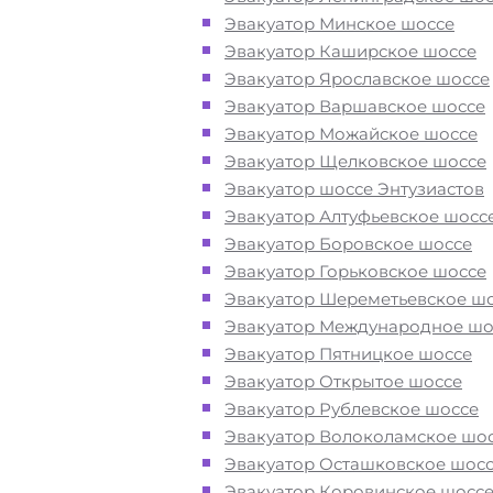
Эвакуатор Минское шоссе
Перевезём аккуратно
- за рулем
Эвакуатор Каширское шоссе
автоэвакуаторов только водители
Эвакуатор Ярославское шоссе
профессионалы
Эвакуатор Варшавское шоссе
Эвакуатор Можайское шоссе
Цена известна при заказе услуги
Эвакуатор Щелковское шоссе
"
Эвакуатор
Долгопрудный недорого
Эвакуатор шоссе Энтузиастов
доступная стоимость услуг без скр
Эвакуатор Алтуфьевское шосс
наценок
Эвакуатор Боровское шоссе
Эвакуатор Горьковское шоссе
Эвакуатор Шереметьевское ш
Круглосуточная поддержка
- раб
Эвакуатор Международное шо
службы эвакуации в Долгопрудном
Эвакуатор Пятницкое шоссе
осуществляется 24 часа в сутки
Эвакуатор Открытое шоссе
Эвакуатор Рублевское шоссе
Закажите услугу "эвакуатор
Эвакуатор Волоколамское шо
Долгопрудный
Москва
"
по номер
Эвакуатор Осташковское шос
телефона или "онлайн" на сайте
Эвакуатор Коровинское шосс