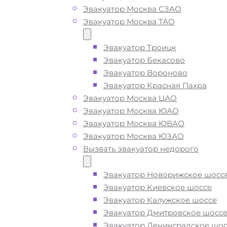
Эвакуатор Москва СЗАО
Эвакуатор Москва ТАО
Вызвать эвакуатор в
Долгопрудном недоро
Эвакуатор Троицк
Эвакуатор Бекасово
Эвакуатор Вороново
Эвакуатор Красная Пахра
Эвакуатор Долгопрудный дешево -
Эвакуатор Москва ЦАО
приедем быстро
, при срочном выз
Эвакуатор Москва ЮАО
подача ближайшего эвакуатора в
Эвакуатор Москва ЮВАО
Долгопрудном производится
за 15
Эвакуатор Москва ЮЗАО
Вызвать эвакуатор недорого
Погрузим бережно
- в наличии вс
оборудование для эвакуации и
Эвакуатор Новорижское шосс
перевозки автомобиля по
Эвакуатор Киевское шоссе
Долгопрудному при поломке или п
Эвакуатор Калужское шоссе
ДТП
Эвакуатор Дмитровское шосс
Эвакуатор Ленинградское шос