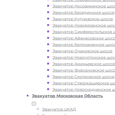
компании «МОБИ»
Эвакуатор Носовихинское шос
Эвакуатор Бесединское шоссе
Эвакуатор Кутузовское шоссе
Эвакуатор Новорязанское шос
Вам необходимы услуги ближайшег
Эвакуатор Симферопольское 
эвакуатора по Долгопрудному? Рядо
Эвакуатор Афанасовское шосс
недорого? Эвакуаторы «МОБИ»
Эвакуатор Белокаменное шос
Долгопрудный находятся на Лихаче
Эвакуатор Очаковское шоссе
шоссе, Дмитровском шоссе, Новом 
Эвакуатор Новоухтомское шос
Новодачном шоссе 24 часа в сутки.
Эвакуатор Аминьевское шоссе
Обращайтесь к нам круглосуточно, 
Эвакуатор Фирсановское шос
готовы оказать помощь на дороге в 
Эвакуатор Сколковское шоссе
ситуации и гарантируем низкие цен
Эвакуатор Старокаширское ш
высокое качество наших услуг.
Эвакуатор Новосходненское 
Эвакуатор Московская Область
ТЕЛЕФОН
WHATSAPP
Эвакуатор ЦКАД