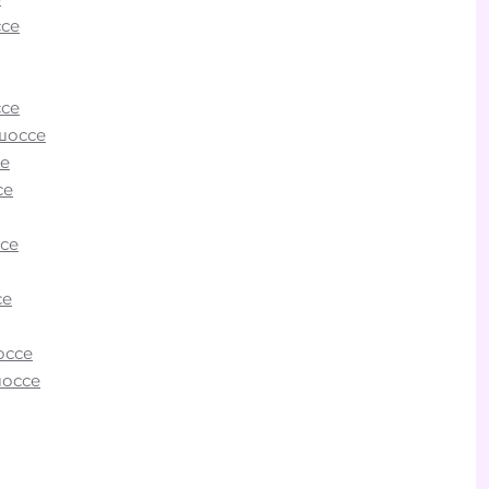
се
се
о
шоссе
м и
е
се
вском
и
се
мы
се
любой
ы и
оссе
шоссе