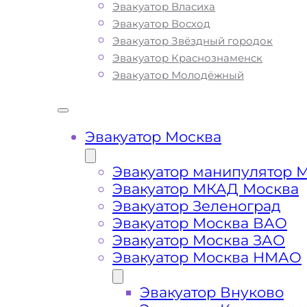
Эвакуатор Власиха
помощь эвакуатора на дороге по ни
Эвакуатор Восход
стоимости. Наша компания имеет б
Эвакуатор Звёздный городок
опыт в сфере транспортировки и
Эвакуатор Краснознаменск
гарантирует качество услуг эвакуац
Эвакуатор Молодёжный
Долгопрудном. Мы используем толь
современное оборудование и технику
позволяет срочно и безопасно эвак
ваш автомобиль с МКАДа или ЦКАД
Эвакуатор Москва
поломке транспортного средства ил
Вы всегда можете ознакомиться с п
Эвакуатор манипулятор 
списком услуг эвакуатора и их ценой,
Эвакуатор МКАД Москва
Долгопрудный Городском Округе, так
Эвакуатор Зеленоград
пределами города
Эвакуатор Москва ВАО
Эвакуатор Москва ЗАО
Эвакуатор Москва НМАО
Долгопрудный Какая
Эвакуатор Внуково