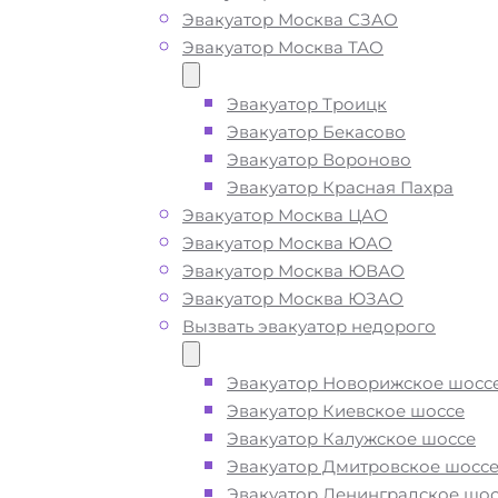
Эвакуатор Москва СЗАО
Солнечногорск
Эвакуатор Москва ТАО
Эвакуатор Троицк
Вызвать эвакуатор в
Эвакуатор Бекасово
Эвакуатор Вороново
Обухово недорого
Эвакуатор Красная Пахра
Эвакуатор Москва ЦАО
Эвакуатор Москва ЮАО
Эвакуатор Обухово Солнечногорск
Эвакуатор Москва ЮВАО
дешево -
приедем быстро
, при с
Эвакуатор Москва ЮЗАО
вызове, подача ближайшего эвакуа
Вызвать эвакуатор недорого
Обухово производится
за 15 минут
Эвакуатор Новорижское шосс
Эвакуатор Киевское шоссе
Погрузим бережно
- в наличии вс
Эвакуатор Калужское шоссе
оборудование для эвакуации и
Эвакуатор Дмитровское шосс
перевозки автомобиля по Обухово
Эвакуатор Ленинградское шос