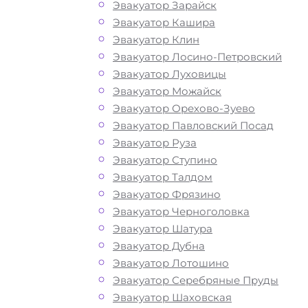
Как перевезти
Эвакуатор Зарайск
Эвакуатор Кашира
Эвакуатор Клин
авто в Обухово
Эвакуатор Лосино-Петровский
Эвакуатор Луховицы
Эвакуатор Можайск
Перевозка автомобиля по Обухово
Эвакуатор Орехово-Зуево
эвакуатором «МОБИ» дешево, кругло
Эвакуатор Павловский Посад
и срочно – это возможность быстро 
Эвакуатор Руза
лишних затрат решить возникшие
Эвакуатор Ступино
проблемы с автомобилем и получит
Эвакуатор Талдом
помощь на дороге. Мы рады предло
Эвакуатор Фрязино
вам свои услуги по вызову автоэваку
Эвакуатор Черноголовка
Звоните по телефону — у нас вы най
Эвакуатор Шатура
все, что нужно для оперативной и
Эвакуатор Дубна
безопасной эвакуации вашего авто:
Эвакуатор Лотошино
доступные цены, круглосуточную свя
Эвакуатор Серебряные Пруды
профессиональных водителей с бо
Эвакуатор Шаховская
опытом работы. Мы предлагаем