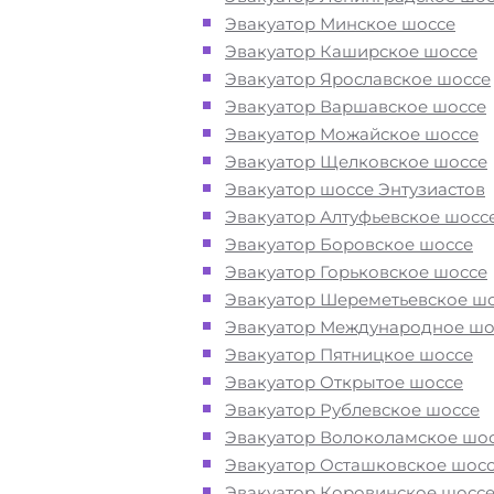
поломке или после ДТП
Эвакуатор Минское шоссе
Эвакуатор Каширское шоссе
Перевезём аккуратно
- за рулем
Эвакуатор Ярославское шоссе
автоэвакуаторов только водители
Эвакуатор Варшавское шоссе
профессионалы
Эвакуатор Можайское шоссе
Эвакуатор Щелковское шоссе
Эвакуатор шоссе Энтузиастов
Цена известна при заказе услуги
Эвакуатор Алтуфьевское шосс
"
Эвакуатор
Обухово Солнечногорск
Эвакуатор Боровское шоссе
недорого" - доступная стоимость у
Эвакуатор Горьковское шоссе
без скрытых наценок
Эвакуатор Шереметьевское ш
Эвакуатор Международное шо
Круглосуточная поддержка
- раб
Эвакуатор Пятницкое шоссе
службы эвакуации в Обухово
Эвакуатор Открытое шоссе
осуществляется 24 часа в сутки
Эвакуатор Рублевское шоссе
Эвакуатор Волоколамское шо
Эвакуатор Осташковское шос
Закажите услугу "
эвакуатор
Эвакуатор Коровинское шосс