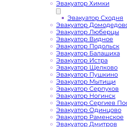
Эвакуатор Химки
Эвакуатор Сходня
Эвакуатор Домодедов
Эвакуатор Люберцы
Эвакуатор Видное
Эвакуатор Подольск
Эвакуатор Балашиха
Эвакуатор Истра
Эвакуатор Щелково
Эвакуатор Пушкино
Эвакуатор Мытищи
Эвакуатор Серпухов
Эвакуатор Ногинск
Эвакуатор Сергиев По
Как перевезти 
Эвакуатор Одинцово
Эвакуатор Раменское
Эвакуатор Дмитров
Перевозка автомобиля по Дулепово