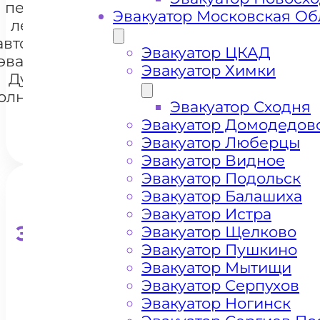
перевозки
Эвакуатор Московская Об
легковых
автомобилей
+7 985 222 99 01
Эвакуатор ЦКАД
Whats
эвакуатором
Эвакуатор Химки
Дулепово
олнечногорск
Эвакуатор Сходня
Эвакуатор Домодедов
Эвакуатор Люберцы
Эвакуатор Видное
Эвакуатор Подольск
Эвакуатор Балашиха
Эвакуатор Истра
Эвакуатор для кроссоверо
Эвакуатор Щелково
Эвакуатор Пушкино
Эвакуатор Мытищи
Эвакуатор Серпухов
Эвакуатор Ногинск