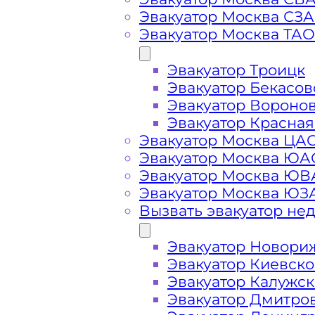
Эвакуатор Москва СЗ
Эвакуатор Москва ТАО
Вызвать эвакуат
Эвакуатор Троицк
Эвакуатор Бекасов
Эвакуатор Дулепово Солнечногорс
Эвакуатор Вороно
вызове, подача ближайшего эвакуа
Эвакуатор Красная
Эвакуатор Москва ЦА
Эвакуатор Москва ЮА
Погрузим бережно
- в наличии в
Эвакуатор Москва Ю
автомобиля по Дулепово при поло
Эвакуатор Москва ЮЗ
Вызвать эвакуатор не
Перевезём аккуратно
- за рулем 
Эвакуатор Новори
Эвакуатор Киевск
Цена известна при заказе услуги
Эвакуатор Калужс
доступная стоимость услуг без ск
Эвакуатор Дмитро