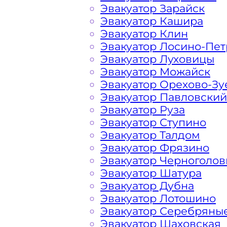
Эвакуатор Зарайск
Эвакуатор Кашира
Расчет стоимости эвакуатора за км 
Эвакуатор Клин
конкретном случае осуществляется 
Эвакуатор Лосино-Пе
порадовать доступными ценами Мос
Эвакуатор Луховицы
и гостей Столицы.
Эвакуатор Можайск
Эвакуатор Орехово-Зу
Эвакуатор Павловский
На стоимость эвакуации 
Эвакуатор Руза
Эвакуатор Ступино
Эвакуатор Талдом
Габариты, вес и тип эвакуируемог
Эвакуатор Фрязино
Эвакуатор Черноголов
Заказанный
эвакуатор манипулято
Эвакуатор Шатура
платформой
Эвакуатор Дубна
Эвакуатор Лотошино
Эвакуатор Серебряны
Маршрут от места вызова эвакуато
Эвакуатор Шаховская