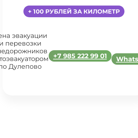
+ 100 РУБЛЕЙ ЗА КИЛОМЕТР
ена эвакуации
и перевозки
недорожников
+7 985 222 99 01
тоэвакуатором
What
по Дулепово