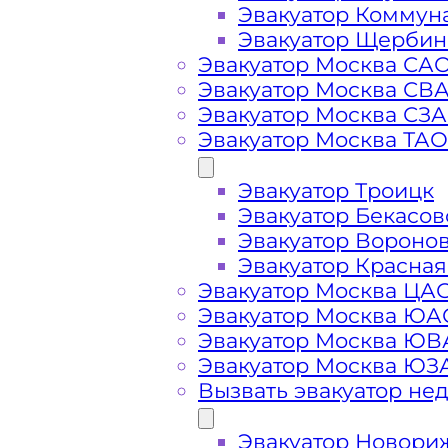
Эвакуатор Коммун
Эвакуатор Щербин
Эвакуатор Москва СА
Эвакуатор Москва СВ
Эвакуатор Москва СЗ
Эвакуатор Москва ТАО
Эвакуатор Троицк
Стоимость
Эвакуатор Бекасов
Эвакуатор Вороно
услуг
Эвакуатор Красная
Эвакуатор Москва ЦА
эвакуатора в
Эвакуатор Москва ЮА
Эвакуатор Москва Ю
Эвакуатор Москва ЮЗ
Дулепово
Вызвать эвакуатор не
Эвакуатор Новори