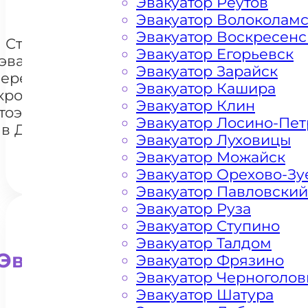
Эвакуатор Реутов
Эвакуатор Волоколам
Эвакуатор Воскресенс
Стоимость
Эвакуатор Егорьевск
эвакуации и
Эвакуатор Зарайск
перемещения
Эвакуатор Кашира
кроссоверов
+7 985 222 99 01
What
Эвакуатор Клин
тоэвакуатором
Эвакуатор Лосино-Пе
в Дулепово
Эвакуатор Луховицы
Эвакуатор Можайск
Эвакуатор Орехово-Зу
Эвакуатор Павловский
Эвакуатор Руза
Эвакуатор Ступино
Эвакуатор Талдом
Эвакуатор для внедорожни
Эвакуатор Фрязино
Эвакуатор Черноголов
Эвакуатор Шатура