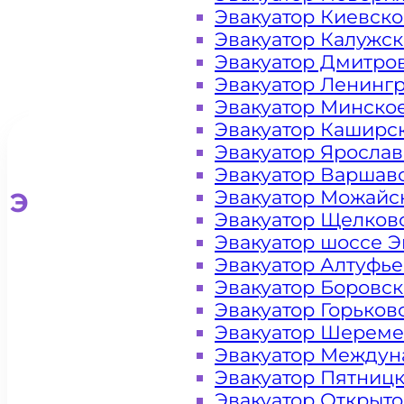
Эвакуатор Киевск
Эвакуатор Калужс
Эвакуатор Дмитро
Эвакуатор Ленинг
Эвакуатор Минско
Эвакуатор Каширс
Эвакуатор Яросла
Эвакуатор Варшав
Эвакуатор Можайс
Эвакуатор для легковых ав
Эвакуатор Щелков
Эвакуатор шоссе Э
Эвакуатор Алтуфь
Эвакуатор Боровс
Эвакуатор Горьков
Эвакуатор Шереме
Эвакуатор Междун
Эвакуатор Пятниц
Эвакуатор Открыт