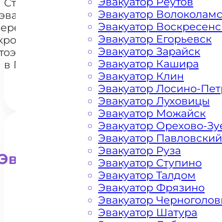
Эвакуатор Реутов
Стоимость
Эвакуатор Волоколам
эвакуации и
Эвакуатор Воскресенс
перемещения
Эвакуатор Егорьевск
кроссоверов
+7 985 222 99 01
What
Эвакуатор Зарайск
тоэвакуатором
Эвакуатор Кашира
в Покрове
Эвакуатор Клин
Эвакуатор Лосино-Пе
Эвакуатор Луховицы
Эвакуатор Можайск
Эвакуатор Орехово-Зу
Эвакуатор Павловский
Эвакуатор Руза
Эвакуатор для внедорожни
Эвакуатор Ступино
Эвакуатор Талдом
Эвакуатор Фрязино
Эвакуатор Черноголов
Эвакуатор Шатура