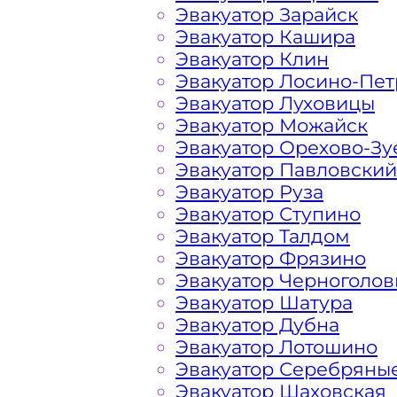
Эвакуатор Зарайск
конкретном случае осуществляется 
Эвакуатор Кашира
порадовать доступными ценами Сол
Эвакуатор Клин
и гостей Столицы.
Эвакуатор Лосино-Пе
Эвакуатор Луховицы
На стоимость эвакуации 
Эвакуатор Можайск
Эвакуатор Орехово-Зу
Эвакуатор Павловский
Эвакуатор Руза
Габариты, вес и тип эвакуируемог
Эвакуатор Ступино
Эвакуатор Талдом
Заказанный
эвакуатор манипулято
Эвакуатор Фрязино
платформой
Эвакуатор Черноголов
Эвакуатор Шатура
Маршрут от места вызова эвакуато
Эвакуатор Дубна
Покрова
Эвакуатор Лотошино
Эвакуатор Серебряны
Эвакуатор Шаховская