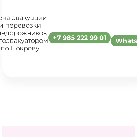
ена эвакуации
и перевозки
недорожников
+7 985 222 99 01
тоэвакуатором
What
по Покрову