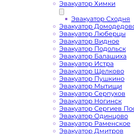
Эвакуатор Химки
Эвакуатор Сходня
Эвакуатор Домодедов
Эвакуатор Люберцы
Эвакуатор Видное
Эвакуатор Подольск
Эвакуатор Балашиха
Эвакуатор Истра
Эвакуатор Щелково
Эвакуатор Пушкино
Эвакуатор Мытищи
Как перевезти 
Эвакуатор Серпухов
Эвакуатор Ногинск
Эвакуатор Сергиев По
Перевозка автомобиля по Покрову э
Эвакуатор Одинцово
и срочно – это возможность быстро 
Эвакуатор Раменское
проблемы с автомобилем и получит
Эвакуатор Дмитров