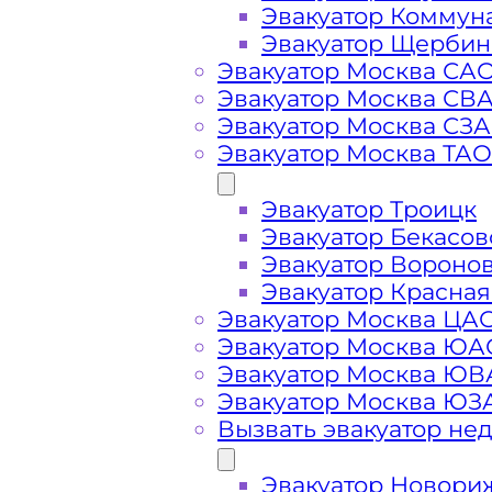
Эвакуатор Коммун
Эвакуатор Щербин
Эвакуатор Москва СА
Эвакуатор Москва СВ
Эвакуатор Москва СЗ
Стоимость
Эвакуатор Москва ТАО
Эвакуатор Троицк
услуг
Эвакуатор Бекасов
Эвакуатор Вороно
эвакуатора в
Эвакуатор Красная
Эвакуатор Москва ЦА
Покрове
Эвакуатор Москва ЮА
Эвакуатор Москва Ю
Эвакуатор Москва ЮЗ
Вызвать эвакуатор не
Эвакуатор Новори