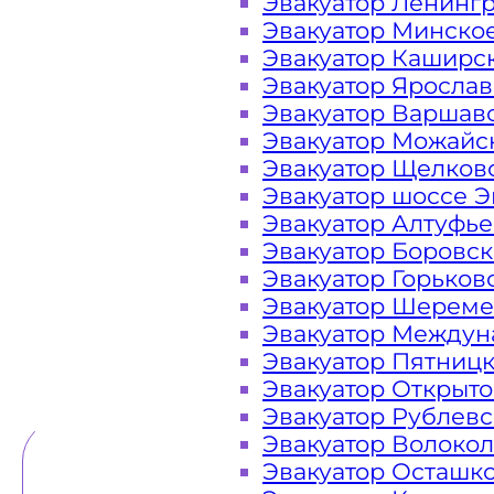
Эвакуатор Ленинг
Эвакуатор Минско
Закажите услугу "
эвакуатор Сол
Эвакуатор Каширс
"онлайн" на сайте компании «МОБ
Эвакуатор Яросла
Эвакуатор Варшав
Эвакуатор Можайс
Эвакуатор Щелков
Вам необходимы услуги ближайшег
Эвакуатор шоссе Э
Эвакуаторы «МОБИ» находятся на 
Эвакуатор Алтуфь
Покрове городского округа Солнечно
Эвакуатор Боровс
сутки. Обращайтесь к нам круглос
Эвакуатор Горьков
любой ситуации и гарантируем н
Эвакуатор Шереме
Эвакуатор Междун
Эвакуатор Пятниц
ТЕЛЕФОН
WHATSAPP
Эвакуатор Открыт
Эвакуатор Рублев
Эвакуатор Волоко
Эвакуатор Осташк