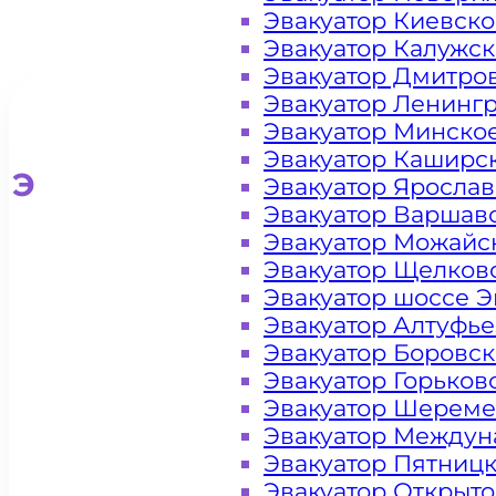
Эвакуатор Киевск
Эвакуатор Калужс
Эвакуатор Дмитро
Эвакуатор Ленинг
Эвакуатор Минско
Эвакуатор Каширс
Эвакуатор для легковых ав
Эвакуатор Яросла
Эвакуатор Варшав
Эвакуатор Можайс
Эвакуатор Щелков
Эвакуатор шоссе Э
Эвакуатор Алтуфь
Эвакуатор Боровс
Эвакуатор Горьков
Эвакуатор Шереме
Эвакуатор Междун
Эвакуатор Пятниц
Эвакуатор Открыт