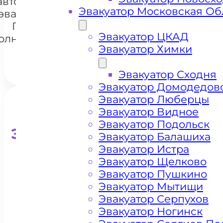
автомобилей
+7 985 222 99 01
Whats
Эвакуатор Московская Об
эвакуатором
Покров
Эвакуатор ЦКАД
олнечногорск
Эвакуатор Химки
Эвакуатор Сходня
Эвакуатор Домодедов
Эвакуатор Люберцы
Эвакуатор Видное
Эвакуатор Подольск
Эвакуатор для кроссоверо
Эвакуатор Балашиха
Эвакуатор Истра
Эвакуатор Щелково
Эвакуатор Пушкино
Эвакуатор Мытищи
Эвакуатор Серпухов
Эвакуатор Ногинск