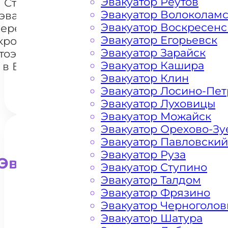
Эвакуатор Реутов
Стоимость
Эвакуатор Волоколам
эвакуации и
Эвакуатор Воскресенс
перемещения
Эвакуатор Егорьевск
кроссоверов
+7 985 222 99 01
What
Эвакуатор Зарайск
тоэвакуатором
Эвакуатор Кашира
в Бухарово
Эвакуатор Клин
Эвакуатор Лосино-Пе
Эвакуатор Луховицы
Эвакуатор Можайск
Эвакуатор Орехово-Зу
Эвакуатор Павловский
Эвакуатор Руза
Эвакуатор для внедорожни
Эвакуатор Ступино
Эвакуатор Талдом
Эвакуатор Фрязино
Эвакуатор Черноголов
Эвакуатор Шатура