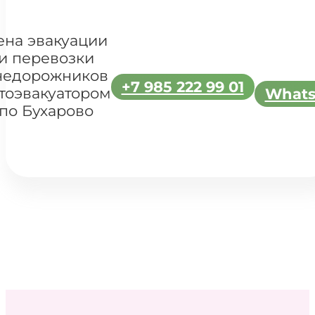
ена эвакуации
и перевозки
недорожников
+7 985 222 99 01
тоэвакуатором
What
по Бухарово