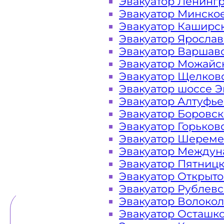
Эвакуатор Ленинг
Эвакуатор Минско
Закажите услугу "
эвакуатор Сол
Эвакуатор Каширс
"онлайн" на сайте компании «МОБ
Эвакуатор Яросла
Эвакуатор Варшав
Эвакуатор Можайс
Эвакуатор Щелков
Вам необходимы услуги ближайшег
Эвакуатор шоссе Э
Эвакуаторы «МОБИ» находятся на 
Эвакуатор Алтуфь
Бухарово городского округа Солнеч
Эвакуатор Боровс
в сутки. Обращайтесь к нам кругло
Эвакуатор Горьков
любой ситуации и гарантируем н
Эвакуатор Шереме
Эвакуатор Междун
Эвакуатор Пятниц
ТЕЛЕФОН
WHATSAPP
Эвакуатор Открыт
Эвакуатор Рублев
Эвакуатор Волоко
Эвакуатор Осташк