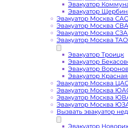
Эвакуатор Коммун
Эвакуатор Щербин
Эвакуатор Москва СА
Эвакуатор Москва СВ
Эвакуатор Москва СЗ
Стоимость
Эвакуатор Москва ТАО
Эвакуатор Троицк
услуг
Эвакуатор Бекасов
Эвакуатор Вороно
эвакуатора в
Эвакуатор Красная
Эвакуатор Москва ЦА
Бухарово
Эвакуатор Москва ЮА
Эвакуатор Москва Ю
Эвакуатор Москва ЮЗ
Вызвать эвакуатор не
Эвакуатор Новори