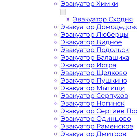
Эвакуатор Химки
Эвакуатор Сходня
Эвакуатор Домодедов
Эвакуатор Люберцы
Эвакуатор Видное
Эвакуатор Подольск
Эвакуатор Балашиха
Эвакуатор Истра
Эвакуатор Щелково
Эвакуатор Пушкино
Эвакуатор Мытищи
Как перевезти 
Эвакуатор Серпухов
Эвакуатор Ногинск
Эвакуатор Сергиев По
Перевозка автомобиля по Бухарово 
Эвакуатор Одинцово
и срочно – это возможность быстро 
Эвакуатор Раменское
проблемы с автомобилем и получит
Эвакуатор Дмитров