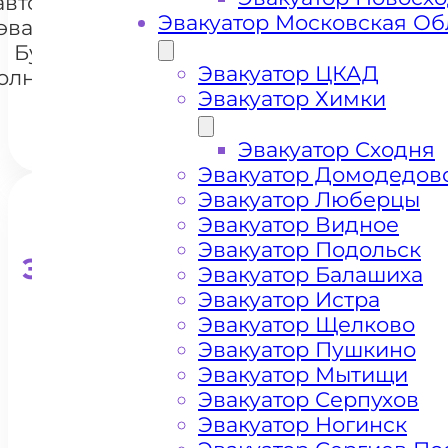
автомобилей
+7 985 222 99 01
Whats
Эвакуатор Московская Об
эвакуатором
Бухарово
Эвакуатор ЦКАД
олнечногорск
Эвакуатор Химки
Эвакуатор Сходня
Эвакуатор Домодедов
Эвакуатор Люберцы
Эвакуатор Видное
Эвакуатор Подольск
Эвакуатор для кроссоверо
Эвакуатор Балашиха
Эвакуатор Истра
Эвакуатор Щелково
Эвакуатор Пушкино
Эвакуатор Мытищи
Эвакуатор Серпухов
Эвакуатор Ногинск