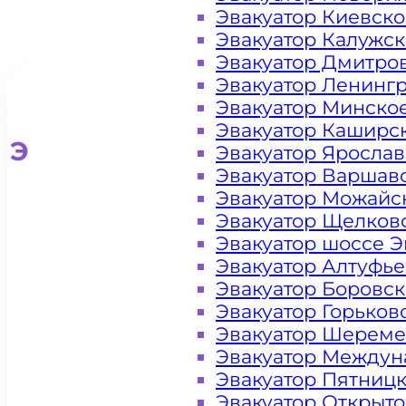
Эвакуатор Киевск
Эвакуатор Калужс
Эвакуатор Дмитро
Эвакуатор Ленинг
Эвакуатор Минско
Эвакуатор Каширс
Эвакуатор для легковых ав
Эвакуатор Яросла
Эвакуатор Варшав
Эвакуатор Можайс
Эвакуатор Щелков
Эвакуатор шоссе Э
Эвакуатор Алтуфь
Эвакуатор Боровс
Эвакуатор Горьков
Эвакуатор Шереме
Эвакуатор Междун
Эвакуатор Пятниц
Эвакуатор Открыт