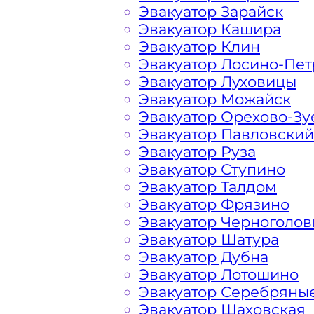
Эвакуатор Зарайск
конкретном случае осуществляется 
Эвакуатор Кашира
порадовать доступными ценами Мос
Эвакуатор Клин
и гостей Столицы.
Эвакуатор Лосино-Пе
Эвакуатор Луховицы
На стоимость эвакуации 
Эвакуатор Можайск
Эвакуатор Орехово-Зу
Эвакуатор Павловский
Эвакуатор Руза
Габариты, вес и тип эвакуируемог
Эвакуатор Ступино
Эвакуатор Талдом
Заказанный
эвакуатор манипулято
Эвакуатор Фрязино
платформой
Эвакуатор Черноголов
Эвакуатор Шатура
Маршрут от места вызова эвакуато
Эвакуатор Дубна
города Бухарово
Эвакуатор Лотошино
Эвакуатор Серебряны
Эвакуатор Шаховская