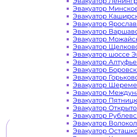
Эвакуатор Ленинг
Эвакуатор Минско
Закажите услугу "эвакуатор на 
Эвакуатор Каширс
или "онлайн" на сайте компании «
Эвакуатор Яросла
Эвакуатор Варшав
Эвакуатор Можайс
Эвакуатор Щелков
Вам необходимы услуги ближайш
Эвакуатор шоссе Э
недорого? Эвакуаторы «МОБИ» на Пр
Эвакуатор Алтуфь
Бульварном, Садовом и Третьем Тра
Эвакуатор Боровс
к нам круглосуточно, мы готовы 
Эвакуатор Горьков
гарантируем низкие це
Эвакуатор Шереме
Эвакуатор Междун
Эвакуатор Пятниц
ТЕЛЕФОН
WHATSAPP
Эвакуатор Открыт
Эвакуатор Рублев
Эвакуатор Волоко
Эвакуатор Осташк