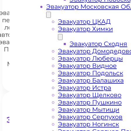
Цена
Эвакуатор Московская Об
эвакуации и
перевозки
Эвакуатор ЦКАД
легковых
Эвакуатор Химки
автомобилей
+7 985 222 99 01
эвакуатором
WhatsA
Эвакуатор Сходня
Проспект
Эвакуатор Домодедов
Мира
Эвакуатор Люберцы
Москва
Эвакуатор Видное
Эвакуатор Подольск
Эвакуатор Балашиха
Эвакуатор Истра
Эвакуатор Щелково
Эвакуатор Пушкино
Эвакуатор Мытищи
Эвакуатор Серпухов
Эвакуатор для кроссоверо
Эвакуатор Ногинск