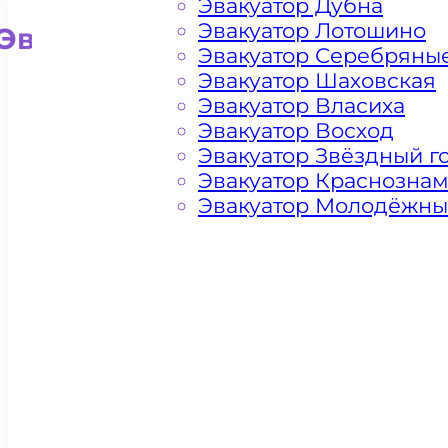
Эвакуатор Дубна
Эвакуатор Лотошино
Эвакуатор для внедорожни
Эвакуатор Серебряны
Эвакуатор Шаховская
Эвакуатор Власиха
Эвакуатор Восход
Эвакуатор Звёздный г
Эвакуатор Краснозна
Эвакуатор Молодёжн