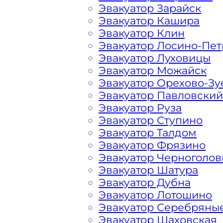
Эвакуатор Зарайск
Эвакуатор Кашира
Расчет стоимости эвакуатора за км 
Эвакуатор Клин
каждом конкретном случае осущест
Эвакуатор Лосино-Пе
готова порадовать доступными цена
Эвакуатор Луховицы
Столицы.
Эвакуатор Можайск
Эвакуатор Орехово-Зу
Эвакуатор Павловский
На стоимость эвакуации 
Эвакуатор Руза
Эвакуатор Ступино
Эвакуатор Талдом
Габариты, вес и тип эвакуируемог
Эвакуатор Фрязино
Эвакуатор Черноголов
Заказанный
эвакуатор манипулято
Эвакуатор Шатура
платформой
Эвакуатор Дубна
Эвакуатор Лотошино
Эвакуатор Серебряны
Маршрут от места вызова эвакуато
Эвакуатор Шаховская