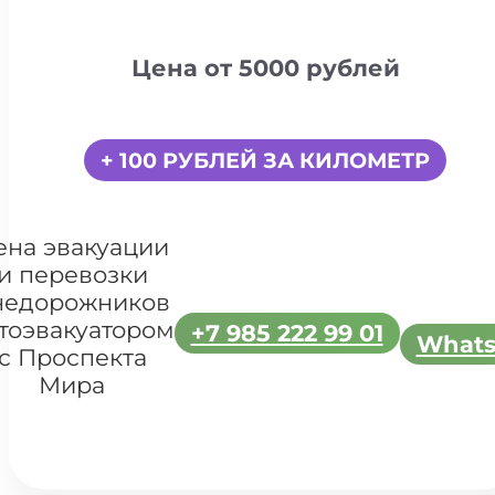
Цена от 5000 рублей
+ 100 РУБЛЕЙ ЗА КИЛОМЕТР
ена эвакуации
и перевозки
недорожников
тоэвакуатором
+7 985 222 99 01
What
с Проспекта
Мира