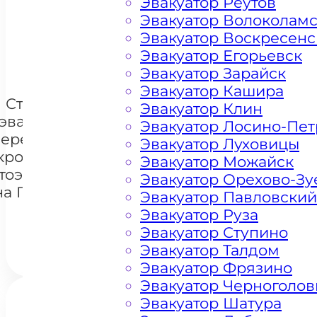
Эвакуатор Реутов
Эвакуатор Волоколам
Эвакуатор Воскресенс
+ 100 РУБЛЕЙ ЗА КИЛОМЕТР
Эвакуатор Егорьевск
Эвакуатор Зарайск
Эвакуатор Кашира
Стоимость
Эвакуатор Клин
эвакуации и
Эвакуатор Лосино-Пе
перемещения
Эвакуатор Луховицы
кроссоверов
Эвакуатор Можайск
+7 985 222 99 01
тоэвакуатором
What
Эвакуатор Орехово-Зу
на Проспекте
Эвакуатор Павловский
Мира
Эвакуатор Руза
Эвакуатор Ступино
Эвакуатор Талдом
Эвакуатор Фрязино
Эвакуатор Черноголов
Эвакуатор Шатура