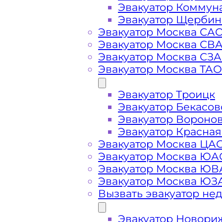
Эвакуатор Коммун
Эвакуатор Щербин
Эвакуатор Москва СА
Эвакуатор Москва СВ
Эвакуатор Москва СЗ
Эвакуатор Москва ТАО
Эвакуатор Троицк
Стоимость
Эвакуатор Бекасов
Эвакуатор Вороно
услуг
Эвакуатор Красная
Эвакуатор Москва ЦА
эвакуатора на
Эвакуатор Москва ЮА
Эвакуатор Москва Ю
Эвакуатор Москва ЮЗ
Проспекте
Вызвать эвакуатор не
Мира
Эвакуатор Новори