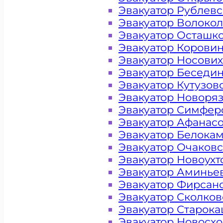
Эвакуатор Рублев
Эвакуатор Волоко
Эвакуатор Осташк
Эвакуатор Корови
Эвакуатор Носови
Эвакуатор Беседи
Эвакуатор Кутузов
Эвакуатор Новоря
Эвакуатор Симфер
Эвакуатор Афанас
Эвакуатор Белока
Эвакуатор Очаков
Цена от 4000 рублей
Эвакуатор Новоух
Эвакуатор Аминье
Эвакуатор Фирсан
+ 100 РУБЛЕЙ ЗА КИЛОМЕТР
Эвакуатор Сколков
Эвакуатор Старок
Эвакуатор Новосх